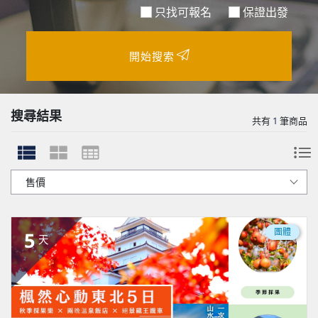
只找可報名
保證出發
開始搜索
搜尋結果
共有
1
筆商品
團體
5
天