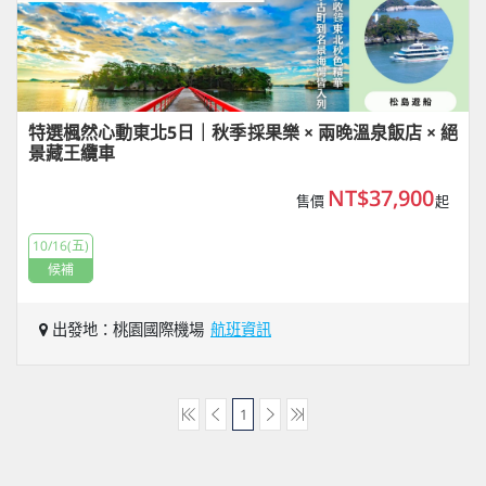
特選楓然心動東北5日｜秋季採果樂 × 兩晚溫泉飯店 × 絕
景藏王纜車
NT$37,900
售價
起
10/16(五)
候補
出發地：桃園國際機場
航班資訊
1