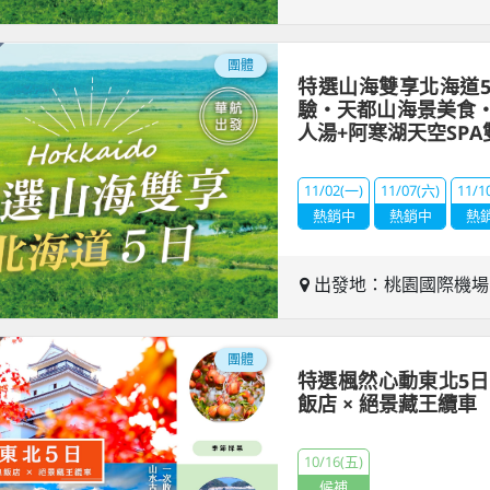
團體
特選山海雙享北海道
驗・天都山海景美食
人湯+阿寒湖天空SPA
11/02(一)
11/07(六)
11/1
熱銷中
熱銷中
熱
出發地：桃園國際機
團體
特選楓然心動東北5日
飯店 × 絕景藏王纜車
10/16(五)
候補