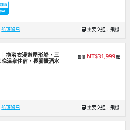
0(四)
銷中
場
航班資訊
主要交通：飛機
日｜換浴衣漫遊屋形船・三
NT$31,999
售價
起
三晚溫泉住宿・長腳蟹酒水
場
航班資訊
主要交通：飛機