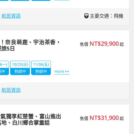
場
航班資訊
主要交通：飛機
以！奈良萌鹿、宇治茶香，
NT$29,900
售價
起
旅5日
9(一)
10/25(日)
11/06(五)
銷中
熱銷中
熱銷中
more
場
航班資訊
霸氣獨享紅楚蟹、富山進出
NT$31,900
售價
起
高地、白川鄉合掌童話