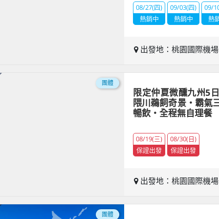
08/27(四)
09/03(四)
09/1
熱銷中
熱銷中
熱
出發地：桃園國際機
團體
限定仲夏微醺九州5
隈川鵜飼奇景・霸氣
暢飲・全程無自理餐
08/19(三)
08/30(日)
保證出發
保證出發
出發地：桃園國際機
團體