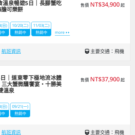
食溫泉暢遊5日｜長腳蟹吃
NT$34,900
售價
起
海膽可樂餅
8(日)
10/20(二)
11/03(二)
銷中
熱銷中
熱銷中
more
場
航班資訊
主要交通：飛機
5日｜道東零下極地流冰體
NT$37,900
售價
起
・三大蟹微醺饗宴・十勝美
雙溫泉
0(日)
09/21(一)
銷中
熱銷中
場
航班資訊
主要交通：飛機