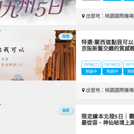
出發地：桃園國際機
團體
特選·關西這點我可
京阪新舊交織的質感輕
10/06(二)
10/10(六)
10/1
熱銷中
熱銷中
熱
出發地：桃園國際機
團體
限定繪本北陸5日｜
最從容、神仙秘境上