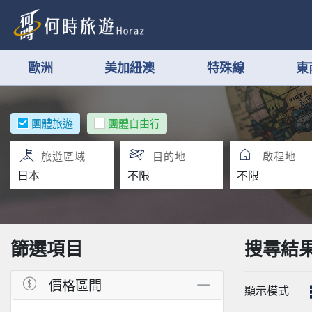
歐洲
美加紐澳
特殊線
東
團體旅遊
團體自由行
旅遊區域
目的地
啟程地
篩選項目
搜尋結
價格區間
顯示模式