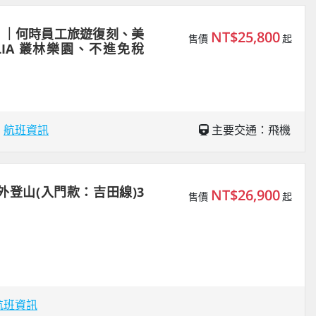
 ｜何時員工旅遊復刻、美
NT$25,800
售價
起
LIA 叢林樂園、不進免稅
場
航班資訊
主要交通：飛機
外登山(入門款：吉田線)3
NT$26,900
售價
起
航班資訊