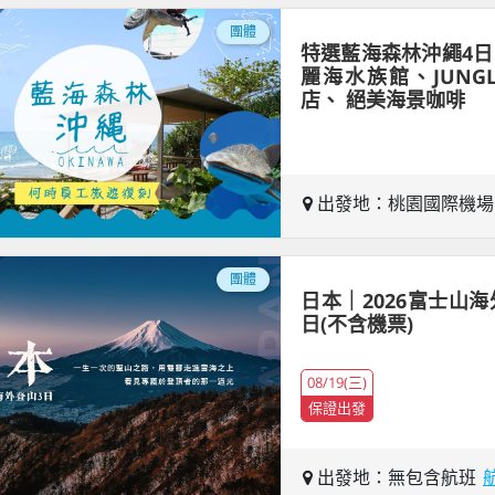
團體
特選藍海森林沖繩4日
麗海水族館、JUNG
店、 絕美海景咖啡
出發地：桃園國際機
團體
日本｜2026富士山海
日(不含機票)
08/19(三)
保證出發
出發地：無包含航班