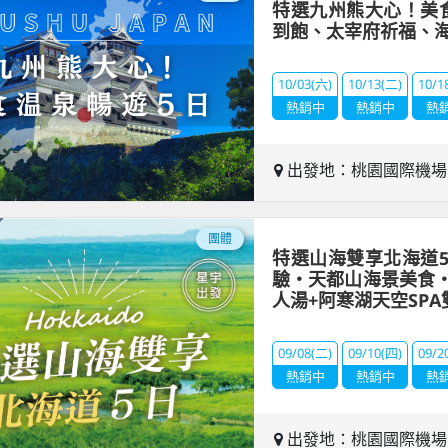
特選九州熊大心！美
到飽、太宰府祈福、
10/03(六)
10/13(二)
10/1
熱銷中
熱銷中
熱
出發地：桃園國際機
團體
特選山海雙享北海道
驗・天都山海景美食
人湯+阿寒湖天空SPA
09/08(二)
09/10(四)
09/2
熱銷中
熱銷中
熱
出發地：桃園國際機