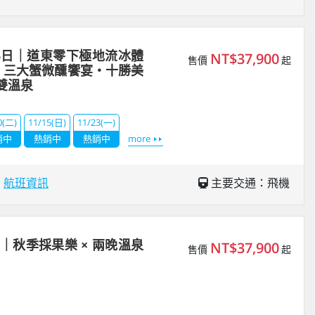
5日｜道東零下極地流冰體
NT$37,900
售價
起
・三大蟹微醺饗宴・十勝美
雙溫泉
0(二)
11/15(日)
11/23(一)
銷中
熱銷中
熱銷中
more
場
航班資訊
主要交通：飛機
｜秋季採果樂 × 兩晚溫泉
NT$37,900
售價
起