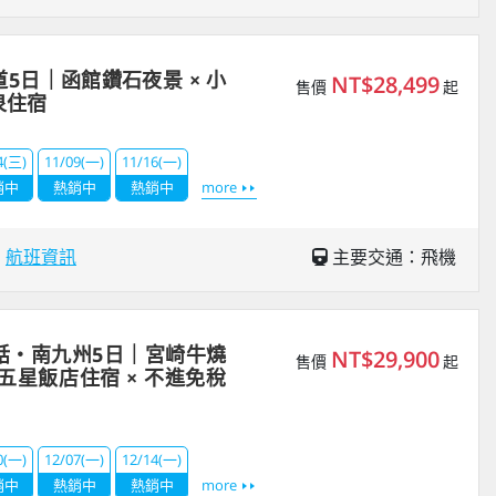
5日｜函館鑽石夜景 × 小
NT$28,499
售價
起
泉住宿
4(三)
11/09(一)
11/16(一)
銷中
熱銷中
熱銷中
more
場
航班資訊
主要交通：飛機
話・南九州5日｜宮崎牛燒
NT$29,900
售價
起
 五星飯店住宿 × 不進免稅
0(一)
12/07(一)
12/14(一)
銷中
熱銷中
熱銷中
more