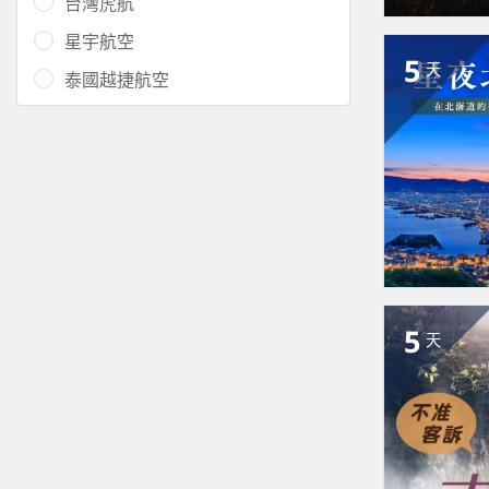
台灣虎航
星宇航空
5
天
泰國越捷航空
5
天