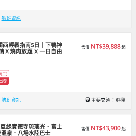
場
航班資訊
關西輕鬆指南5日｜下鴨神
NT$39,888
售價
起
情Ｘ燒肉放題 X 一日自由
3(二)
出發
場
航班資訊
主要交通：飛機
｜夏綠寶德寺琉璃光．富士
NT$43,900
售價
起
雙溫泉．八場水陸巴士