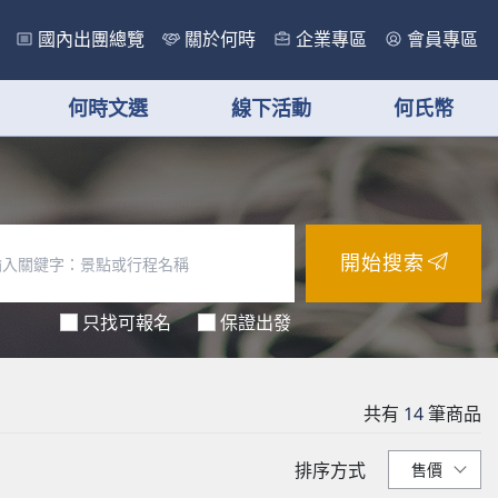
國內出團總覽
關於何時
企業專區
會員專區
何時文選
線下活動
何氏幣
開始搜索
只找可報名
保證出發
共有
14
筆商品
排序方式