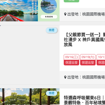
出發地：桃園國際機
團體
【父親節買一送一】
社漫步 X 神戶異國風
放風
09/16(三)
09/19(六)
10/1
保證出發
保證出發
保證
出發地：桃園國際機
團體
特選森呼吸關東6日
景觀特急．百年秘境