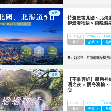
團體
特選星夜北國、北海道
樽浪漫物語 × 兩晚溫
08/16(日)
11/02(一)
11/0
截止
熱銷中
熱
出發地：桃園國際機
團體
【不准客訴】戀戀神
酒之夜 × 櫻島渡輪 ×
店
09/28(一)
11/16(一)
11/3
截止
熱銷中
熱