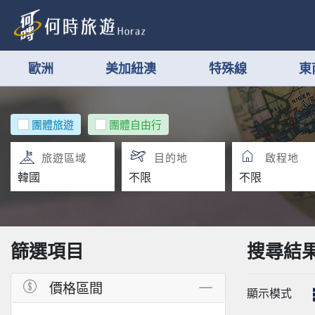
歐洲
美加紐澳
特殊線
東
團體旅遊
團體自由行
旅遊區域
目的地
啟程地
篩選項目
搜尋結
價格區間
顯示模式