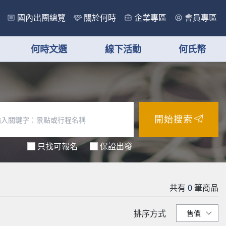
國內出團總覽
關於何時
企業專區
會員專區
何時文選
線下活動
何氏幣
開始搜索
只找可報名
保證出發
共有
0
筆商品
排序方式