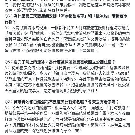
海。我們特別安排入住頂級的知床度假村，讓您在這座與世隔絕的冰雪樂
園裡，感受鄂霍次克海的狂野與寧靜。
Q5：為什麼第三天要連續安排「流冰物語電車」和「破冰船」兩種看冰
行程？
A： 因為欣賞流冰的視角，一個都不能少！何時旅遊在設計行程時最講究
「層次感」與「體驗感」。我們先帶您搭乘流冰物語電車，以悠哉的視角
看著車窗外那片無垠的白色冰原，享受鐵道旅行的文青浪漫；接著換乘破
冰船 AURORA 號，親自感受船體撞擊巨大流冰的震撼魄力！一靜一動，
陸海雙拼，保證讓您的流冰體驗毫無死角，不留遺憾。
Q6：看完了海上的流冰，為什麼選擇前進層雲峽國立公園住宿？
A： 從鄂霍次克海回到內陸，我們需要一個最具張力的轉場！層雲峽以險
峻的峽谷地貌聞名，冬天的「銀河流星瀑布」會結成巨大的冰瀑，宛如時
間靜止般的奇景，極具視覺震撼。特別安排在此下榻層雲峽區域內的溫泉
飯店，讓您在零下溫度的冰雪峽谷中，泡著熱氣騰騰的露天風呂，感受冰
火五重天的極致享受，這才是懂玩北海道的行家路線！
Q7：美瑛青池和白鬚瀑布不是夏天比較知名嗎？冬天去有看頭嗎？
A： 冬天的青池跟白鬚瀑布，根本是人間仙境的「頂配版」！何時旅遊不
想帶您看千篇一律的風景。冬季的青池湖面結冰並覆蓋白雪，枯木在夜間
打燈下透著神祕的湛藍光芒；而白鬚瀑布的溫泉水在低溫中激起陣陣白
霧，與周圍的冰柱交織出宛如奇幻電影般的絕景。這種冷冽、純粹且充滿
魔幻力量的美，保證讓您狂按快門停不下來！