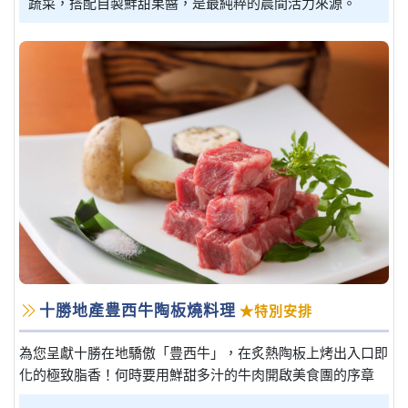
蔬菜，搭配自製鮮甜果醬，是最純粹的晨間活力來源。
十勝地產豊西牛陶板燒料理
★特別安排
為您呈獻十勝在地驕傲「豊西牛」，在炙熱陶板上烤出入口即
化的極致脂香！何時要用鮮甜多汁的牛肉開啟美食團的序章