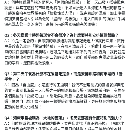
A： 何時旅遊最重視的是客人「休假的放鬆感」！第一天出發，搭機難免
疲憊，與其在喧囂的市區走馬看花，不如直接遁入北海道大自然的懷抱。
十勝溫泉擁有世界稀有的「植物性美人湯」，洗完肌膚超滑順！加上晚餐
特別安排當地人引以為傲的「豊西牛陶板燒」，用入口即化的頂級和牛與
溫泉洗去您一身的疲勞，為接下來的雪國探險完美開機！
Q2：冬天搭乘十勝熱氣球會不會很冷？為什麼要特別安排這個體驗？
A： 冷是一定會的，但眼前的震撼絕對讓您忘記低溫！但我們深知，旅行
中最珍貴的就是「稀缺性體驗」。在凜冽清晨升空，俯瞰十勝平原一望無
際的銀白雪國與日出晨曦，這可是平地絕對看不到的上帝視角！我們就是
要讓您拍出社群上最獨一無二的絕美大片，親自感受那份專屬於北海道冬
日的寧靜、遼闊與極致浪漫。
Q3：第二天午餐為什麼不在餐廳吃定食，而是安排釧路和商市場的「勝
手丼」？
A： 因為「自由度」才是旅行的王道啊！我們不想用制式的團體餐綁架您
的胃。來到北海道三大市場之一的釧路和商市場，讓您端著白飯，穿梭在
各個攤位前「指點江山」。想吃鮮甜海膽、晶瑩鮭魚卵還是巨無霸牡丹
蝦，通通自己挑！這不僅是一頓豐盛的痛風海鮮餐，更是與在地魚販熱情
互動的最棒文化體驗！
Q4：知床半島被稱為「大地的盡頭」，冬天去那裡有什麼特別的魅力？
A： 何時旅遊的理念就是體驗優先，要帶您走進「真正的秘境」！知床半
島是世界自然遺產，冬天的它褪去了夏日的喧囂，迎來了神祕的流冰封