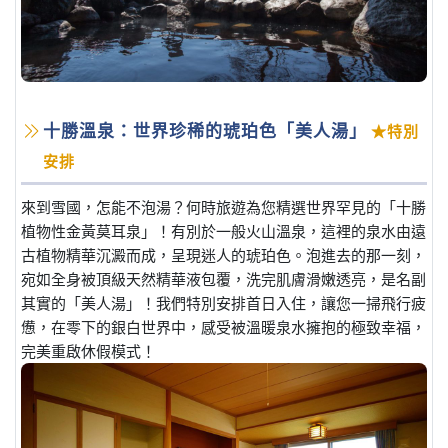
十勝溫泉：世界珍稀的琥珀色「美人湯」
★特別
安排
來到雪國，怎能不泡湯？何時旅遊為您精選世界罕見的「十勝
植物性金黃莫耳泉」！有別於一般火山溫泉，這裡的泉水由遠
古植物精華沉澱而成，呈現迷人的琥珀色。泡進去的那一刻，
宛如全身被頂級天然精華液包覆，洗完肌膚滑嫩透亮，是名副
其實的「美人湯」！我們特別安排首日入住，讓您一掃飛行疲
憊，在零下的銀白世界中，感受被溫暖泉水擁抱的極致幸福，
完美重啟休假模式！