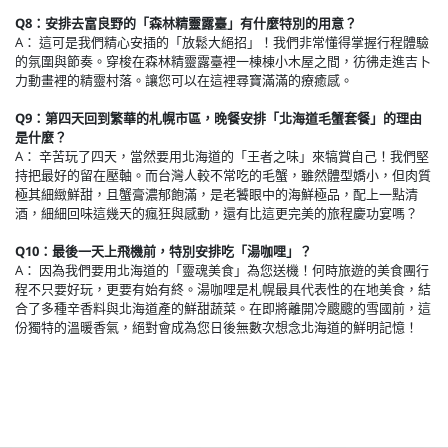
Q8：安排去富良野的「森林精靈露臺」有什麼特別的用意？
A： 這可是我們精心安插的「放鬆大絕招」！我們非常懂得掌握行程體驗
的氛圍與節奏。穿梭在森林精靈露臺裡一棟棟小木屋之間，彷彿走進吉卜
力動畫裡的精靈村落。讓您可以在這裡尋寶滿滿的療癒感。
Q9：第四天回到繁華的札幌市區，晚餐安排「北海道毛蟹套餐」的理由
是什麼？
A： 辛苦玩了四天，當然要用北海道的「王者之味」來犒賞自己！我們堅
持把最好的留在壓軸。而台灣人較不常吃的毛蟹，雖然體型嬌小，但肉質
極其細緻鮮甜，且蟹膏濃郁飽滿，是老饕眼中的海鮮極品，配上一點清
酒，細細回味這幾天的瘋狂與感動，還有比這更完美的旅程慶功宴嗎？
Q10：最後一天上飛機前，特別安排吃「湯咖哩」？
A： 因為我們要用北海道的「靈魂美食」為您送機！何時旅遊的美食團行
程不只要好玩，更要有始有終。湯咖哩是札幌最具代表性的在地美食，結
合了多種辛香料與北海道產的鮮甜蔬菜。在即將離開冷颼颼的雪國前，這
份獨特的溫暖香氣，絕對會成為您日後無數次想念北海道的鮮明記憶！