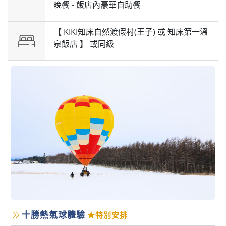
晚餐 -
飯店內豪華自助餐
【 KIKI知床自然渡假村(王子) 或 知床第一溫
泉飯店 】 或
同級
十勝熱氣球體驗
★特別安排