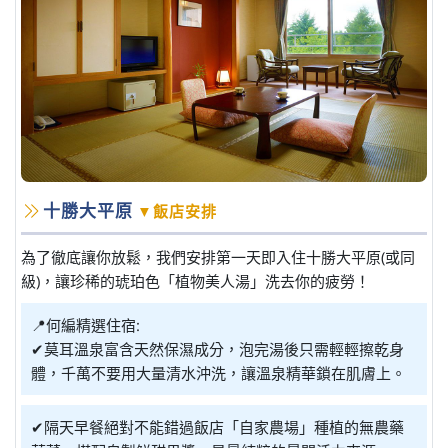
十勝大平原
▼飯店安排
為了徹底讓你放鬆，我們安排第一天即入住十勝大平原(或同
級)，讓珍稀的琥珀色「植物美人湯」洗去你的疲勞！
📍何編精選住宿:
✔莫耳溫泉富含天然保濕成分，泡完湯後只需輕輕擦乾身
體，千萬不要用大量清水沖洗，讓溫泉精華鎖在肌膚上。
✔隔天早餐絕對不能錯過飯店「自家農場」種植的無農藥