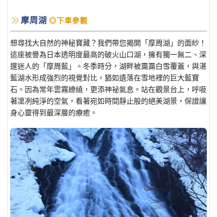
摩周湖
◎下車參觀
想尋找大自然的神秘寶藏？我們帶您揭開「摩周湖」的面紗！
這座被譽為日本透明度最高的破火山口湖，擁有獨一無二、深
邃迷人的「摩周藍」。冬季時分，湖畔被靄靄白雪覆蓋，與湛
藍湖水形成強烈的視覺對比，猶如遺落在雪地裡的巨大藍寶
石。因為常年雲霧繚繞，更添神祕氣息。站在觀景台上，呼吸
著凜冽純淨的空氣，看著宛如時間靜止般的絕美湖景，保證讓
身心靈得到最深層的療癒。