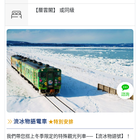
【層雲閣】 或
同級
諮詢
流冰物語電車
★特別安排
我們帶您搭上冬季限定的特殊觀光列車──【流冰物語號】！