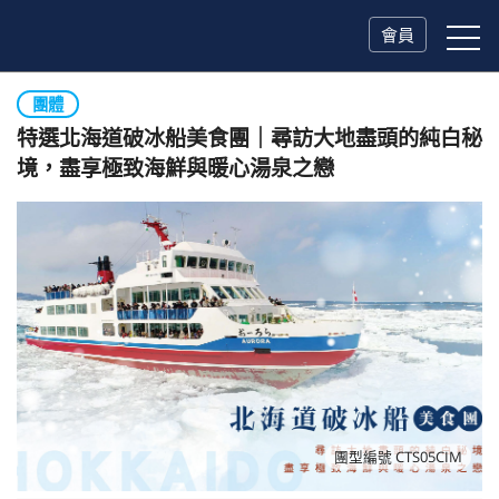
會員
團體
特選北海道破冰船美食團｜尋訪大地盡頭的純白秘
境，盡享極致海鮮與暖心湯泉之戀
團型編號 CTS05CIM