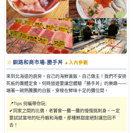
釧路和商市場-勝手丼
▲入內參觀
來到北海道的廚房，自己的海鮮蓋飯，自己做主！我們不安排
死板的團體定食。何時旅遊要讓您體驗「勝手丼」的樂趣——
端著一碗熱騰騰的白飯，穿梭在鮮味十足的攤位間。
📍Tips 何編帶你玩:
✔同家之間的比價，老饕會一攤一攤的慢慢挑刺身。一定
要試試當地的牡丹蝦和海膽，那種鮮甜度絕對讓您回不
去！