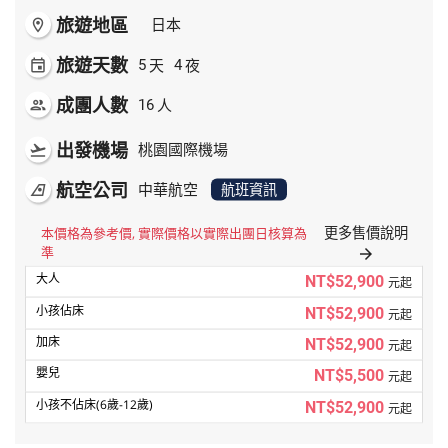
旅遊地區
room
日本
旅遊天數
天
夜
event
5
4
成團人數
人
people
16
出發機場
flight_takeoff
桃園國際機場
航空公司
airlines
中華航空
航班資訊
更多售價說明
本價格為參考價, 實際價格以實際出團日核算為
準
arrow_forward
NT$52,900
元起
NT$52,900
元起
NT$52,900
元起
NT$5,500
元起
NT$52,900
元起