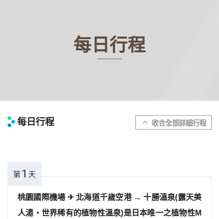
每日行程
每日行程
expand_more
1
第
天
桃園國際機場 ✈︎ 北海道千歲空港 → 十勝溫泉(露天美
人湯‧世界稀有的植物性溫泉)是日本唯一之植物性M