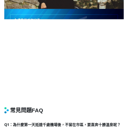
Q1：為什麼第一天抵達千歲機場後，不留在市區，要直奔十勝溫泉呢？