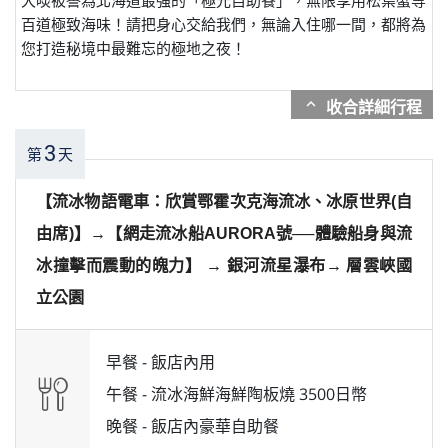
百道極致海味！請把身心交給我們，無論入住哪一間，都將為
您打造秘境中最難忘的極地之夜！
expand_more
3
第
天
【流冰物語電車：欣賞鄂霍次克海流冰、冰原世界(自
由席)】→【網走流冰船AURORA號──體驗船身與流
冰撞擊而震動的魄力】 → 銀河流星瀑布→ 層雲峽國
立公園
早餐 -
飯店內用
午餐 -
流冰海鮮海鮮陶板燒 3500日幣
晚餐 -
飯店內豪華自助餐