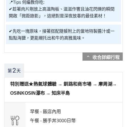
📍Tips 何編教你吃:
✔趁著肉片剛放上高溫陶板、滋滋作響且油花閃爍的瞬間
開啟「微距錄影」，這絕對是深夜放毒的最佳素材！
✔先吃一塊原味，接著搭配隨餐附上的當地特製醬汁或一
點點海鹽，更能襯托出和牛的高雅風味。
expand_more
2
第
天
特別贈送★熱氣球體驗 → 釧路和商市場 → 摩周湖→
OSINKOSIN瀑布 → 知床半島
早餐 -
飯店內用
午餐 -
勝手丼3000日幣