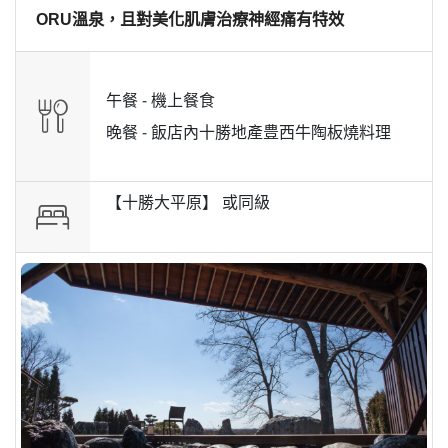
ORU溫泉，且對美化肌膚治療神經痛有特效
午餐 -
機上餐食
晚餐 -
飯店內十勝地產豊西牛陶板燒料理
【十勝大平原】 或
同級