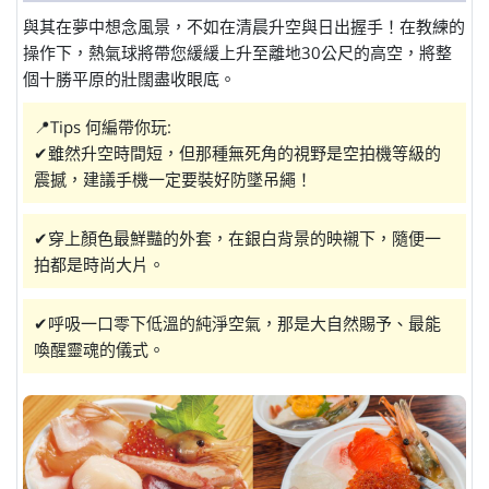
與其在夢中想念風景，不如在清晨升空與日出握手！在教練的
操作下，熱氣球將帶您緩緩上升至離地30公尺的高空，將整
個十勝平原的壯闊盡收眼底。
📍Tips 何編帶你玩:
✔雖然升空時間短，但那種無死角的視野是空拍機等級的
震撼，建議手機一定要裝好防墜吊繩！
✔穿上顏色最鮮豔的外套，在銀白背景的映襯下，隨便一
拍都是時尚大片。
✔呼吸一口零下低溫的純淨空氣，那是大自然賜予、最能
喚醒靈魂的儀式。