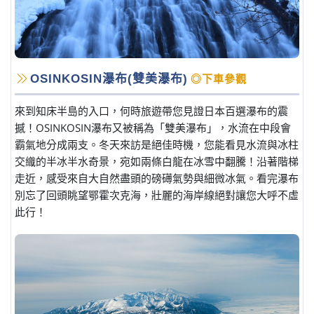
OSINKOSIN瀑布(雙美瀑布)
◎下車參觀
來到知床半島的入口，何時旅遊帶您見證日本百選瀑布的震
撼！OSINKOSIN瀑布又被稱為「雙美瀑布」，水流在中段會
霸氣地分成兩支。冬天來訪是絕佳時機，您能看見水流與冰柱
交織的半冰半水奇景，宛如兩條白龍在冰雪中翻騰！沿著階梯
走近，感受來自大自然盡頭的磅礡氣勢與細微冰氣。看完瀑布
別忘了回頭眺望鄂霍次克海，壯麗的海岸線絕對讓您大呼不虛
此行！