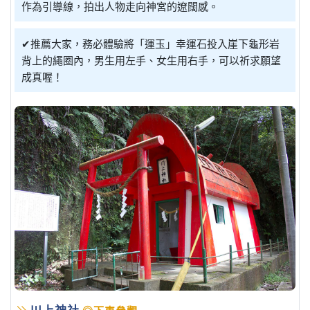
作為引導線，拍出人物走向神宮的遼闊感。
✔推薦大家，務必體驗將「運玉」幸運石投入崖下龜形岩
背上的繩圈內，男生用左手、女生用右手，可以祈求願望
成真喔！