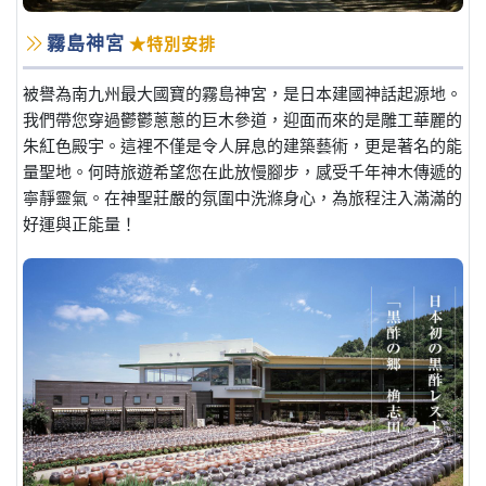
霧島神宮
★特別安排
被譽為南九州最大國寶的霧島神宮，是日本建國神話起源地。
我們帶您穿過鬱鬱蔥蔥的巨木參道，迎面而來的是雕工華麗的
朱紅色殿宇。這裡不僅是令人屏息的建築藝術，更是著名的能
量聖地。何時旅遊希望您在此放慢腳步，感受千年神木傳遞的
寧靜靈氣。在神聖莊嚴的氛圍中洗滌身心，為旅程注入滿滿的
好運與正能量！