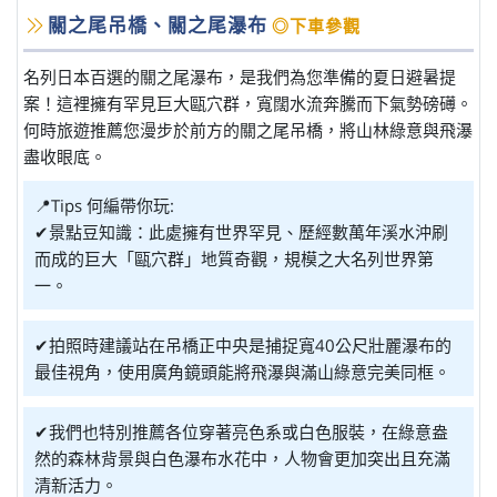
關之尾吊橋、關之尾瀑布
◎下車參觀
名列日本百選的關之尾瀑布，是我們為您準備的夏日避暑提
案！這裡擁有罕見巨大甌穴群，寬闊水流奔騰而下氣勢磅礡。
何時旅遊推薦您漫步於前方的關之尾吊橋，將山林綠意與飛瀑
盡收眼底。
📍Tips 何編帶你玩:
✔景點豆知識：此處擁有世界罕見、歷經數萬年溪水沖刷
而成的巨大「甌穴群」地質奇觀，規模之大名列世界第
一。
✔拍照時建議站在吊橋正中央是捕捉寬40公尺壯麗瀑布的
最佳視角，使用廣角鏡頭能將飛瀑與滿山綠意完美同框。
✔我們也特別推薦各位穿著亮色系或白色服裝，在綠意盎
然的森林背景與白色瀑布水花中，人物會更加突出且充滿
清新活力。