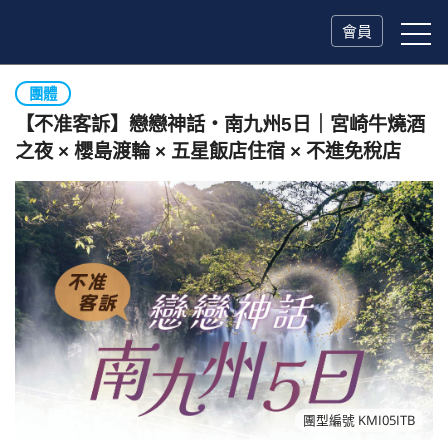
會員
團體
【不准客訴】戀戀神話・南九州5日｜宮崎牛燒酒
之夜 × 櫻島渡輪 × 五星飯店住宿 × 不進免稅店
團型編號 KMI05ITB