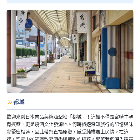
都城
歡迎來到日本肉品與燒酒聖地「都城」！這裡不僅是宮崎牛孕
育搖籃，更是燒酒文化發源地。何時旅遊深知旅行的記憶與味
覺緊密相連，因此帶您直搗原鄉，感受純樸風土民情。在這
裡，空氣中彷彿飄散著酒香與農牧的純粹。跟著我們深入這座