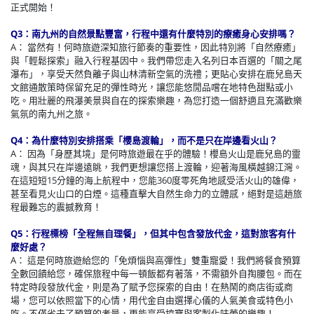
正式開始！
Q3：南九州的自然景點豐富，行程中還有什麼特別的療癒身心安排嗎？
A： 當然有！何時旅遊深知旅行節奏的重要性，因此特別將「自然療癒」
與「輕鬆探索」融入行程基因中。我們帶您走入名列日本百選的「關之尾
瀑布」，享受天然負離子與山林清新空氣的洗禮；更貼心安排在鹿兒島天
文館通散策時保留充足的彈性時光，讓您能悠閒品嚐在地特色甜點或小
吃。用壯麗的飛瀑美景與自在的探索樂趣，為您打造一個舒適且充滿歡樂
氣氛的南九州之旅。
Q4：為什麼特別安排搭乘「櫻島渡輪」，而不是只在岸邊看火山？
A： 因為「身歷其境」是何時旅遊最在乎的體驗！櫻島火山是鹿兒島的靈
魂，與其只在岸邊遠眺，我們更想讓您搭上渡輪，迎著海風橫越錦江灣。
在這短短15分鐘的海上航程中，您能360度零死角地感受活火山的雄偉，
甚至看見火山口的白煙。這種直擊大自然生命力的立體感，絕對是這趟旅
程最難忘的震撼教育！
Q5：行程標榜「全程無自理餐」，但其中包含發放代金，這對旅客有什
麼好處？
A： 這是何時旅遊給您的「免煩惱與高彈性」雙重寵愛！我們將餐食預算
全數回饋給您，確保旅程中每一頓飯都有著落，不需額外自掏腰包。而在
特定時段發放代金，則是為了賦予您探索的自由！在熱鬧的商店街或商
場，您可以依照當下的心情，用代金自由選擇心儀的人氣美食或特色小
吃。不僅省去了預算的考量，更能享受挖寶與客製化味蕾的樂趣！