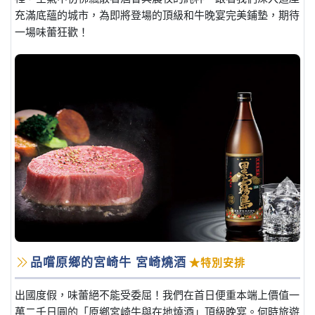
充滿底蘊的城市，為即將登場的頂級和牛晚宴完美鋪墊，期待
一場味蕾狂歡！
品嚐原鄉的宮崎牛 宮崎燒酒
★特別安排
出國度假，味蕾絕不能受委屈！我們在首日便重本端上價值一
萬二千日圓的「原鄉宮崎牛與在地燒酒」頂級晚宴。何時旅遊