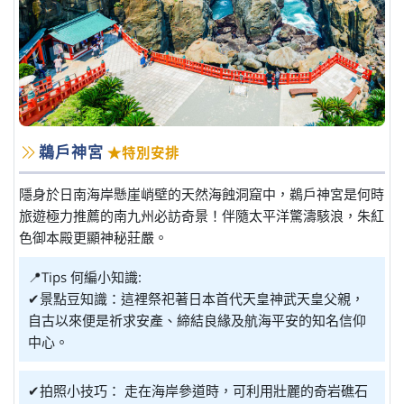
鵜戶神宮
★特別安排
隱身於日南海岸懸崖峭壁的天然海蝕洞窟中，鵜戶神宮是何時
旅遊極力推薦的南九州必訪奇景！伴隨太平洋驚濤駭浪，朱紅
色御本殿更顯神秘莊嚴。
📍Tips 何編小知識:
✔景點豆知識：這裡祭祀著日本首代天皇神武天皇父親，
自古以來便是祈求安產、締結良緣及航海平安的知名信仰
中心。
✔拍照小技巧： 走在海岸參道時，可利用壯麗的奇岩礁石