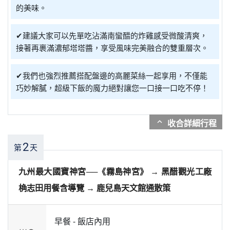
的美味。
✔建議大家可以先單吃沾滿南蠻醋的炸雞感受微酸清爽，
接著再裹滿濃郁塔塔醬，享受風味完美融合的雙重層次。
✔我們也強烈推薦搭配盤邊的高麗菜絲一起享用，不僅能
巧妙解膩，超級下飯的魔力絕對讓您一口接一口吃不停！
expand_more
2
第
天
九州最大國寶神宮──《霧島神宮》 → 黑醋觀光工廠
桷志田用餐含導覽 → 鹿兒島天文館通散策
早餐 -
飯店內用