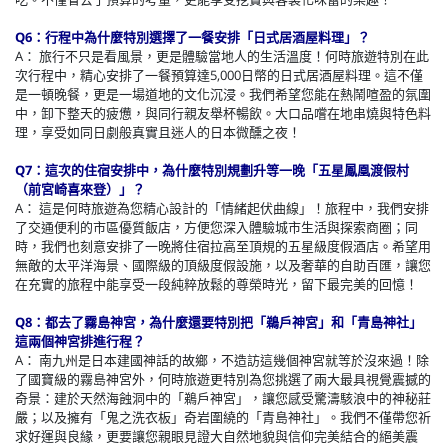
Q6：行程中為什麼特別選擇了一餐安排「日式居酒屋料理」？
A： 旅行不只是看風景，更是體驗當地人的生活溫度！何時旅遊特別在此
次行程中，精心安排了一餐預算達5,000日幣的日式居酒屋料理。這不僅
是一頓晚餐，更是一場道地的文化沉浸。我們希望您能在熱鬧喧盈的氛圍
中，卸下整天的疲憊，與同行親友舉杯暢飲。大口品嚐在地串燒與特色料
理，享受如同日劇般真實且迷人的日本微醺之夜！
Q7：這次的住宿安排中，為什麼特別規劃升等一晚「五星鳳凰渡假村
（前宮崎喜來登）」？
A： 這是何時旅遊為您精心設計的「情緒起伏曲線」！旅程中，我們安排
了交通便利的市區優質飯店，方便您深入體驗城市生活與探索商圈；同
時，我們也刻意安排了一晚將住宿拉高至頂規的五星級度假酒店。希望用
無敵的太平洋海景、國際級的頂級度假設施，以及奢華的自助百匯，讓您
在充實的旅程中能享受一段純粹放鬆的尊榮時光，留下最完美的回憶！
Q8：都去了霧島神宮，為什麼還要特別把「鵜戶神宮」和「青島神社」
這兩個神宮排進行程？
A： 南九州是日本建國神話的故鄉，不造訪這幾個神宮就等於沒來過！除
了國寶級的霧島神宮外，何時旅遊更特別為您挑選了兩大最具視覺震撼的
奇景：建於天然海蝕洞中的「鵜戶神宮」，讓您感受驚濤駭浪中的神秘莊
嚴；以及擁有「鬼之洗衣板」奇岩圍繞的「青島神社」。我們不僅帶您祈
求好運與良緣，更要讓您親眼見證大自然地貌與信仰完美結合的絕美震