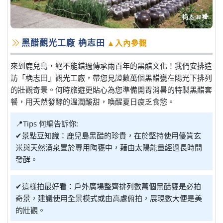
黑醋觀光工廠 桷志田
▲入內參觀
來到鹿兒島，絕不能錯過傳承兩百年的黑醋文化！我們安排造
訪「桷志田」觀光工廠，帶您見證數萬個黑醋甕在陽光下排列
的壯觀奇景。何時旅遊更貼心為您準備開胃消暑的特製黑醋套
餐，用天然發酵的溫潤酸甜，喚醒夏日疲乏食慾。
📍Tips 何編告訴你:
✔景點豆知識：鹿兒島黑醋的珍貴，在於堅持使用優質玄
米與天然湧泉置於專用陶甕中，藉由太陽能量經過長時間
發酵。
✔這樣拍最好看：戶外廣場整齊排列數萬個黑醋甕是必拍
奇景，建議使用全景模式或由高處俯拍，展現數大便是美
的壯觀。