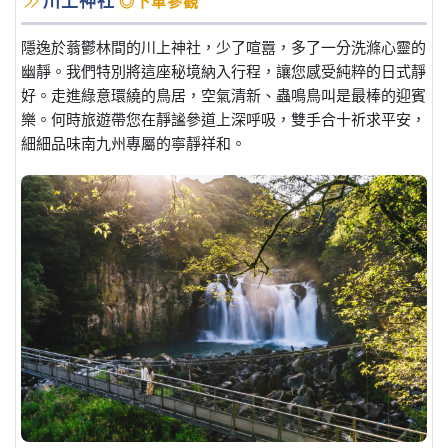
川上神社
◎下車參觀
隱逸於蓊鬱林間的川上神社，少了喧囂，多了一分洗滌心靈的
幽靜。我們特別將這座秘境納入行程，讓您感受純粹的日式靜
好。走進綠意環繞的鳥居，空氣清新、蟲鳴鳥叫是最棒的迎賓
樂。何時旅遊帶您在靜謐參道上深呼吸，雙手合十祈求平安，
細細品味南九州專屬的寧靜祥和。