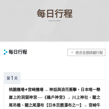
每日行程
每日行程
expand_more
1
第
天
桃園機場✈︎宮崎機場 → 神話與浪花衝擊，日本唯一懸
崖上的洞窟神宮──《鵜戶神宮》→ 川上神社、關之
尾吊橋、關之尾瀑布【日本百選瀑布之一】→ 宮崎牛