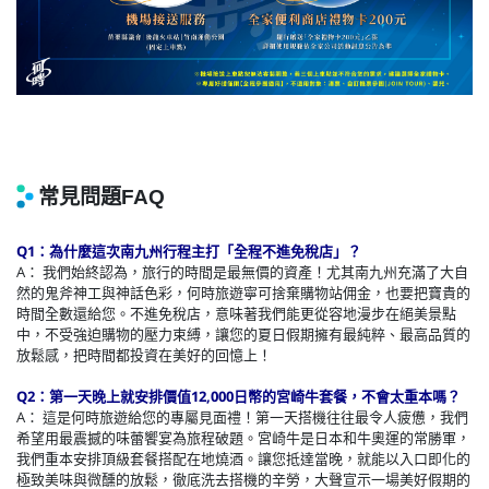
Q1：為什麼這次南九州行程主打「全程不進免稅店」？
A： 我們始終認為，旅行的時間是最無價的資產！尤其南九州充滿了大自
然的鬼斧神工與神話色彩，何時旅遊寧可捨棄購物站佣金，也要把寶貴的
時間全數還給您。不進免稅店，意味著我們能更從容地漫步在絕美景點
中，不受強迫購物的壓力束縛，讓您的夏日假期擁有最純粹、最高品質的
放鬆感，把時間都投資在美好的回憶上！
Q2：第一天晚上就安排價值12,000日幣的宮崎牛套餐，不會太重本嗎？
A： 這是何時旅遊給您的專屬見面禮！第一天搭機往往最令人疲憊，我們
希望用最震撼的味蕾饗宴為旅程破題。宮崎牛是日本和牛奧運的常勝軍，
我們重本安排頂級套餐搭配在地燒酒。讓您抵達當晚，就能以入口即化的
極致美味與微醺的放鬆，徹底洗去搭機的辛勞，大聲宣示一場美好假期的