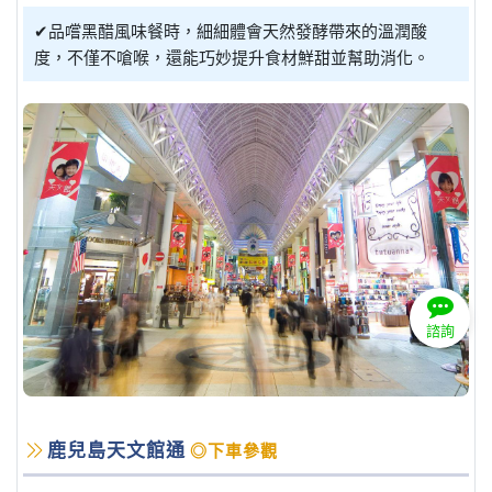
✔品嚐黑醋風味餐時，細細體會天然發酵帶來的溫潤酸
度，不僅不嗆喉，還能巧妙提升食材鮮甜並幫助消化。
諮詢
鹿兒島天文館通
◎下車參觀