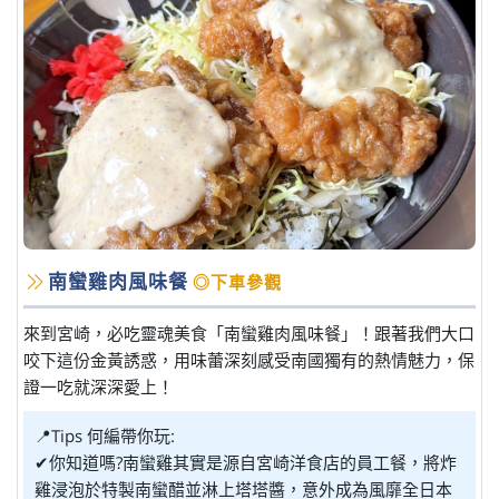
南蠻雞肉風味餐
◎下車參觀
來到宮崎，必吃靈魂美食「南蠻雞肉風味餐」！跟著我們大口
咬下這份金黃誘惑，用味蕾深刻感受南國獨有的熱情魅力，保
證一吃就深深愛上！
📍Tips 何編帶你玩:
✔你知道嗎?南蠻雞其實是源自宮崎洋食店的員工餐，將炸
雞浸泡於特製南蠻醋並淋上塔塔醬，意外成為風靡全日本