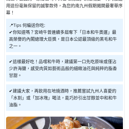
用這份毫無保留的誠摯款待，為您的南九州假期揭開最奢華序
幕！
📍Tips 何編送你吃:
✔你知道嗎？宮崎牛曾連續多屆奪下「日本和牛奧運」最
高榮譽的內閣總理大臣獎，是日本公認最頂級的黑毛和牛
之一。
✔這樣最好吃！品嚐和牛時，建議第一口先吃原味或僅沾
少許海鹽，感受肉質如藝術品般的細緻油花與純粹的脂香
甘甜。
✔建議大家，再飲用在地燒酒時，推薦嘗試九州人喜愛的
「水割」或「加冰塊」喝法，能巧妙引出甘醇並中和和牛
油脂。