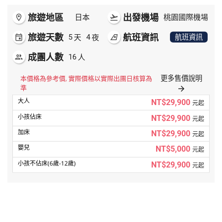
旅遊地區
出發機場
room
日本
flight_takeoff
桃園國際機場
旅遊天數
航班資訊
天
夜
event
5
4
airlines
航班資訊
成團人數
人
people
16
更多售價說明
本價格為參考價, 實際價格以實際出團日核算為
準
arrow_forward
NT$29,900
元起
NT$29,900
元起
NT$29,900
元起
NT$5,000
元起
NT$29,900
元起