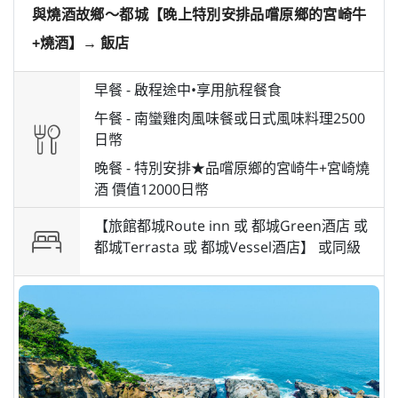
與燒酒故鄉～都城【晚上特別安排品嚐原鄉的宮崎牛
+燒酒】→ 飯店
早餐 -
啟程途中•享用航程餐食
午餐 -
南蠻雞肉風味餐或日式風味料理2500
日幣
晚餐 -
特別安排★品嚐原鄉的宮崎牛+宮崎燒
酒 價值12000日幣
【旅館都城Route inn 或 都城Green酒店 或
都城Terrasta 或 都城Vessel酒店】 或
同級