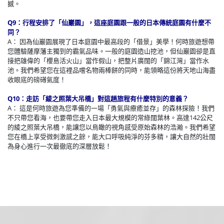
撼。
Q9：行程安排了「仙巖園」，這座庭園跟一般的日本傳統庭園有什麼不
同？
A： 因為仙巖園展現了日本庭園中最高段的「借景」美學！何時旅遊想帶
您體驗薩摩藩主獨到的霸氣品味。一般的庭園造山挖池，但仙巖園卻是直
接把雄偉的「櫻島活火山」當作假山，把整片廣闊的「錦江灣」當作水
池。我們希望您在這裡品嚐名物兩棒餅的同時，能領略這份將天地山海盡
收眼底的磅礡氣度！
Q10：走訪「綾之照葉大吊橋」對這趟旅程有什麼特別的意義？
A： 這是何時旅遊為您準備的一場「勇氣與療癒並存」的森林探險！我們
不只帶您看海，也要帶您走入日本最大規模的常綠闊葉林。高達142公尺
的綾之照葉大吊橋，能讓您以鳥瞰的視角感受原始森林的浩瀚。我們希望
您在橋上享受微刺激感之餘，能大口呼吸純淨的芬多精，讓大自然的壯闊
為身心進行一次最徹底的深層放鬆！