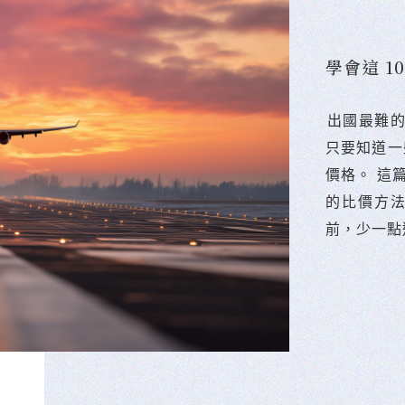
學會這 
󠀠出國最
只要知道一
價格。 這
的比價方
前，少一點