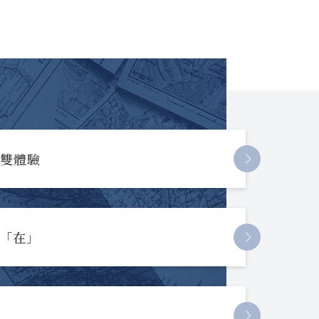
長雙體驗
起「在」
節