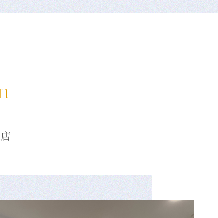
on
龍店