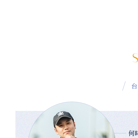
S
台
何