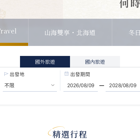
ravel
山海雙享・北海道
冬
國外旅遊
國內旅遊
出發地
出發期間
精選行程