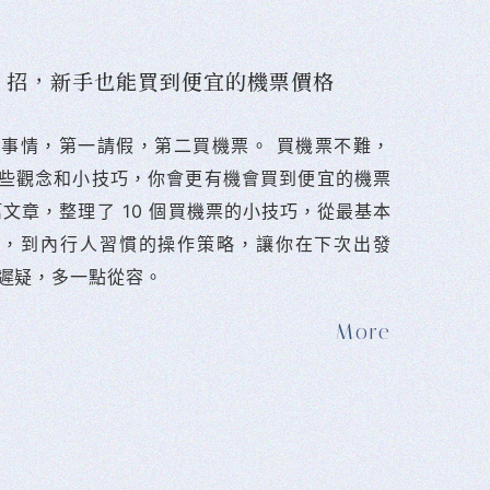
10 招，新手也能買到便宜的機票價格
難的事情，第一請假，第二買機票。 󠀠買機票不難，
些觀念和小技巧，你會更有機會買到便宜的機票
篇文章，整理了 10 個買機票的小技巧，從最基本
法，到內行人習慣的操作策略，讓你在下次出發
遲疑，多一點從容。