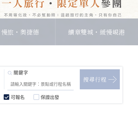
日慢旅・奧捷德
續章雙城・緩慢峴港
可報名
保證出發