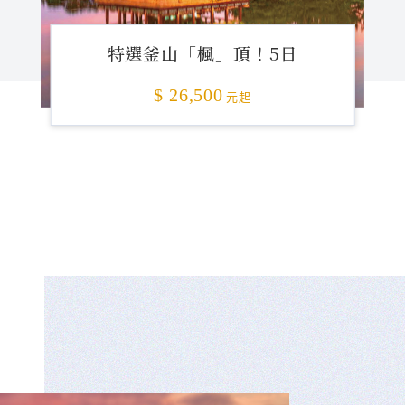
特選釜山「楓」頂！5日
$ 26,500
元起