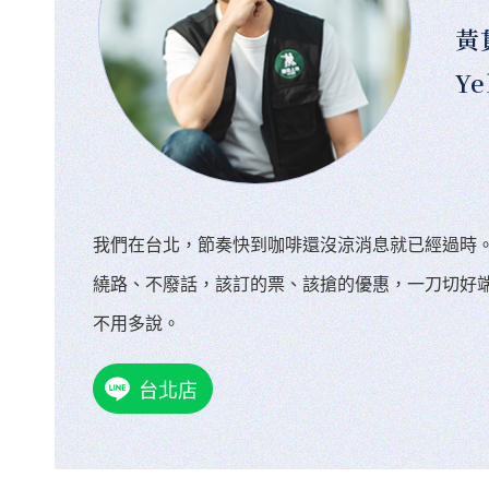
黃
Ye
我們在台北，節奏快到咖啡還沒涼消息就已經過時
繞路、不廢話，該訂的票、該搶的優惠，一刀切好
不用多說。
台北店