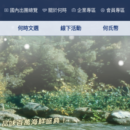
國內出團總覽
關於何時
企業專區
會員專區
何時文選
線下活動
何氏幣