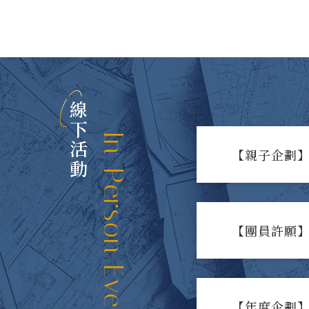
線下活動
In-Person Events
【親子企劃】
【團員許願】
【年度企劃】