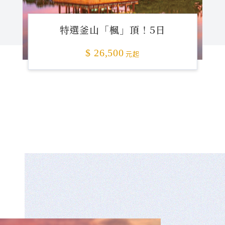
特選釜山「楓」頂！5日
$ 26,500
元起