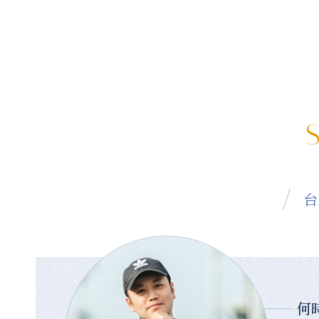
S
台
何