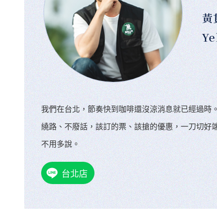
黃
Ye
我們在台北，節奏快到咖啡還沒涼消息就已經過時
繞路、不廢話，該訂的票、該搶的優惠，一刀切好
不用多說。
台北店