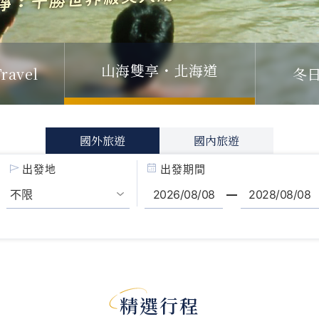
冬
ravel
山海雙享・北海道
國外旅遊
國內旅遊
出發地
出發期間
精選行程