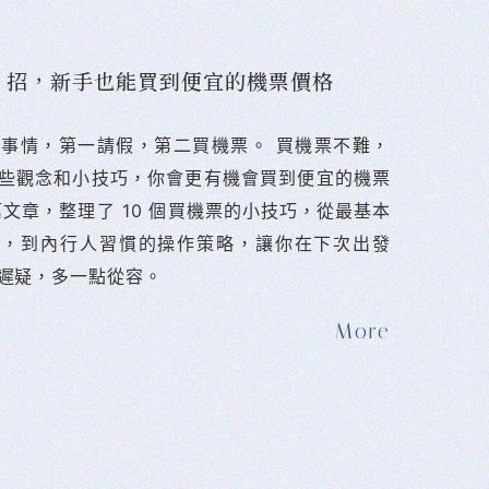
10 招，新手也能買到便宜的機票價格
難的事情，第一請假，第二買機票。 󠀠買機票不難，
些觀念和小技巧，你會更有機會買到便宜的機票
篇文章，整理了 10 個買機票的小技巧，從最基本
法，到內行人習慣的操作策略，讓你在下次出發
遲疑，多一點從容。