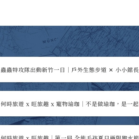
蟲蟲特攻隊出動新竹一日｜戶外生態步道 ✕ 小小館
何時旅遊 x 旺旅趣 x 寵物瑜珈｜不是做瑜珈，是一
何時旅遊 x 旺旅趣｜第一屆 全能毛孩夏日極限跑水