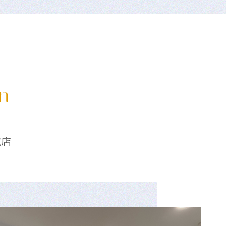
on
龍店