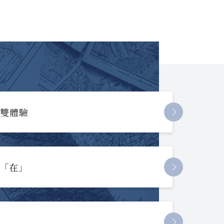
長雙體驗
起「在」
節