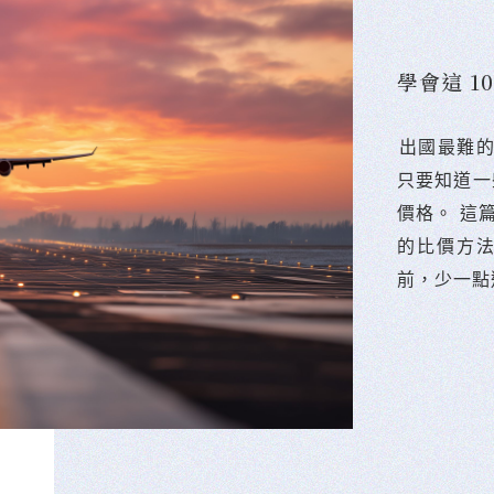
學會這 
󠀠出國最
只要知道一
價格。 這
的比價方
前，少一點