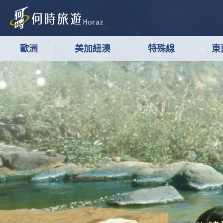
歐洲
美加紐澳
特殊線
東