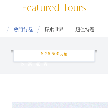
Featured Tours
熱門行程
探索世界
超值特選
秋高氣爽