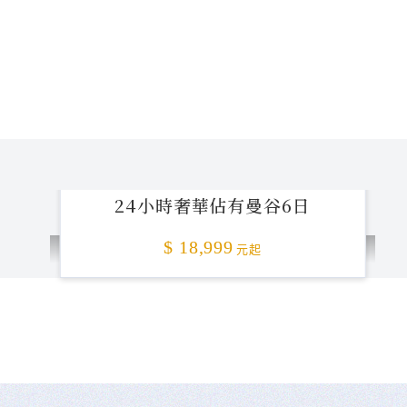
24小時奢華佔有曼谷6日
$ 18,999
元起
不准客訴