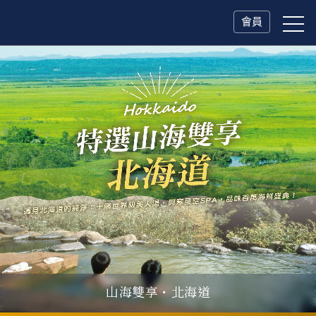
會員
山海雙享・北海道
父親節．限時特別企劃
一人旅行Solo Travel