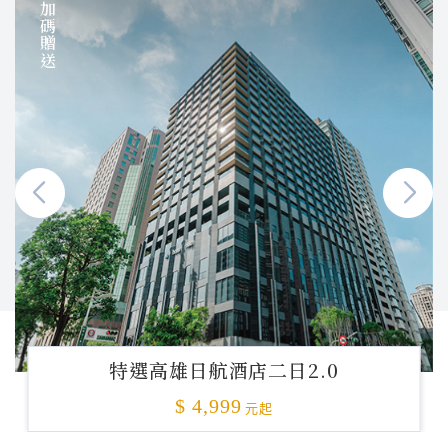
加碼贈送
特選高雄日航酒店二日2.0
$ 4,999
元起