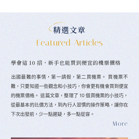
精選文章
Featured Articles
學會這 10 招，新手也能買到便宜的機票價格
󠀠出國最難的事情，第一請假，第二買機票。 󠀠買機票不
難，只要知道一些觀念和小技巧，你會更有機會買到便宜
的機票價格。 這篇文章，整理了 10 個買機票的小技巧，
從最基本的比價方法，到內行人習慣的操作策略，讓你在
下次出發前，少一點遲疑，多一點從容。