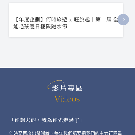
【年度企劃】何時旅遊 x 旺旅趣｜第一屆 全
能毛孩夏日極限跑水節
影片專區
Videos
「你想去的，我為你先走過了」
何時又再度出發踩線，每年我們都要把我們的主力行程重