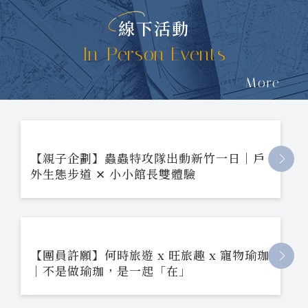
線下活動
In-Person Events
More
【親子企劃】蟲蟲特攻隊出動新竹一日｜戶
外生態步道 ✕ 小小館長雙體驗
【團員許願】何時旅遊 x 旺旅趣 x 寵物瑜珈
｜不是做瑜珈，是一起「在」