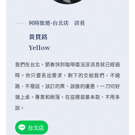
何時旅遊-台北店 店長
黃貫銘
Yellow
我們在台北，節奏快到咖啡還沒涼消息就已經過
時。你只要丟出需求，剩下的交給我們，不繞
路、不廢話，該訂的票、該搶的優惠，一刀切好
端上桌。專業和俐落，在這裡是基本款，不用多
說。
台北店