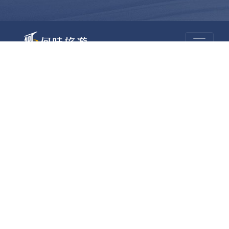
何時旅行社有限公司
品保 北2756 負責人：許采原
聯絡信箱：shallwegotravel2@gmail.com
台北店
統編：54995659 註冊編號：綜合221000
地址：台北市中山區民生東路二段170號10樓
電話：(02)2585-1606 傳真：(02)2585-1600
桃園店
統編：93770123 註冊編號：綜合221004