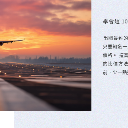
學會這 
󠀠出國最
只要知道一
價格。 這
的比價方
前，少一點