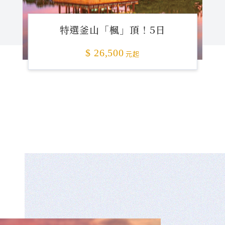
特選釜山「楓」頂！5日
$ 26,500
元起