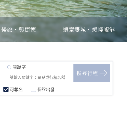
日慢旅・奧捷德
續章雙城・緩慢峴港
可報名
保證出發