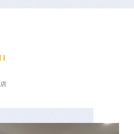
on
龍店