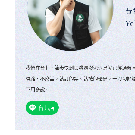
黃
Ye
我們在台北，節奏快到咖啡還沒涼消息就已經過時
繞路、不廢話，該訂的票、該搶的優惠，一刀切好
不用多說。
台北店