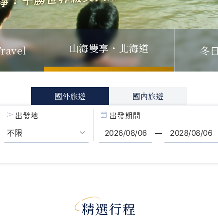
山海雙享・北海道
ravel
冬
國外旅遊
國內旅遊
出發地
出發期間
精選行程