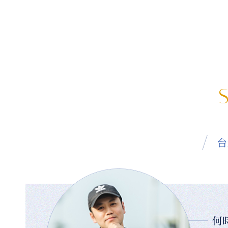
S
台
何