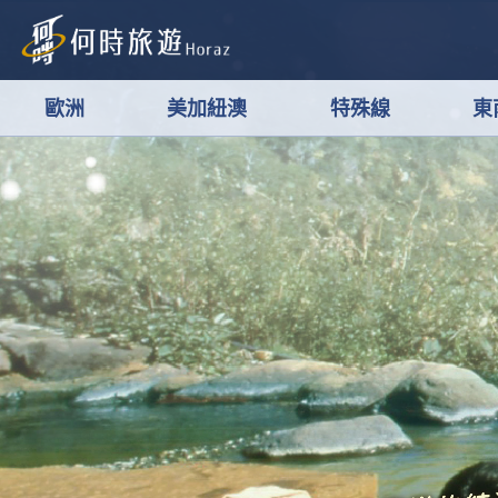
歐洲
美加紐澳
特殊線
東