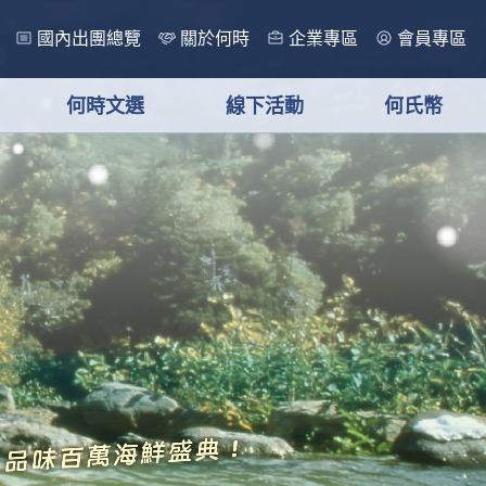
國內出團總覽
關於何時
企業專區
會員專區
何時文選
線下活動
何氏幣