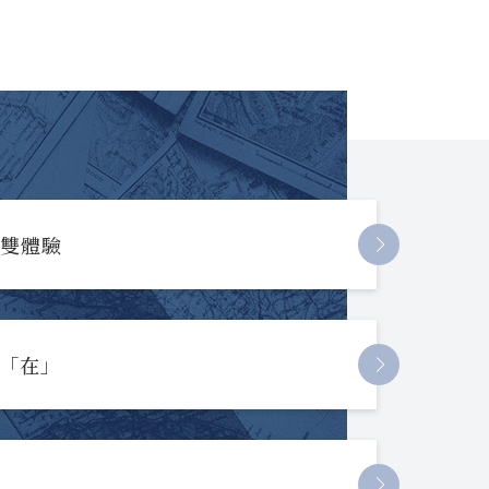
長雙體驗
起「在」
節