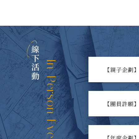
線下活動
In-Person Events
【親子企劃】
【團員許願】
【年度企劃】