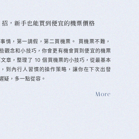
10 招，新手也能買到便宜的機票價格
難的事情，第一請假，第二買機票。 󠀠買機票不難，
些觀念和小技巧，你會更有機會買到便宜的機票
篇文章，整理了 10 個買機票的小技巧，從最基本
法，到內行人習慣的操作策略，讓你在下次出發
遲疑，多一點從容。