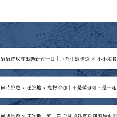
蟲蟲特攻隊出動新竹一日｜戶外生態步道 ✕ 小小館
何時旅遊 x 旺旅趣 x 寵物瑜珈｜不是做瑜珈，是一
何時旅遊 x 旺旅趣｜第一屆 全能毛孩夏日極限跑水