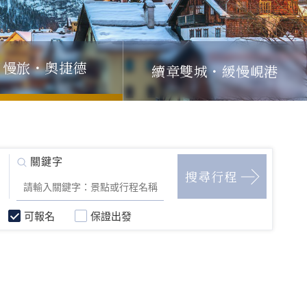
續章雙城・緩慢峴港
日慢旅・奧捷德
可報名
保證出發