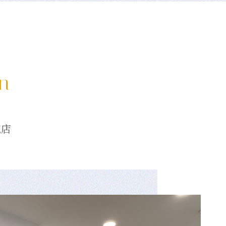
on
龍店