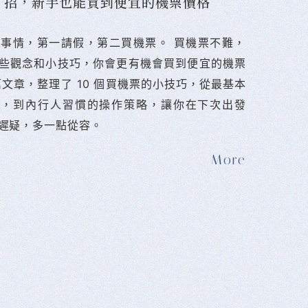
10 招，新手也能買到便宜的機票價格
難的事情，第一請假，第二買機票。 󠀠買機票不難，
些觀念和小技巧，你會更有機會買到便宜的機票
篇文章，整理了 10 個買機票的小技巧，從最基本
法，到內行人習慣的操作策略，讓你在下次出發
遲疑，多一點從容。