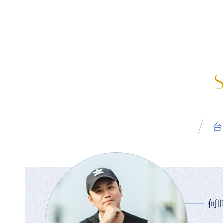
S
台
何