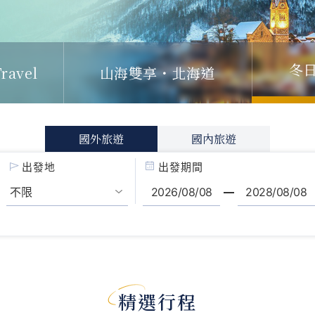
ravel
山海雙享・北海道
冬
國外旅遊
國內旅遊
出發地
出發期間
精選行程