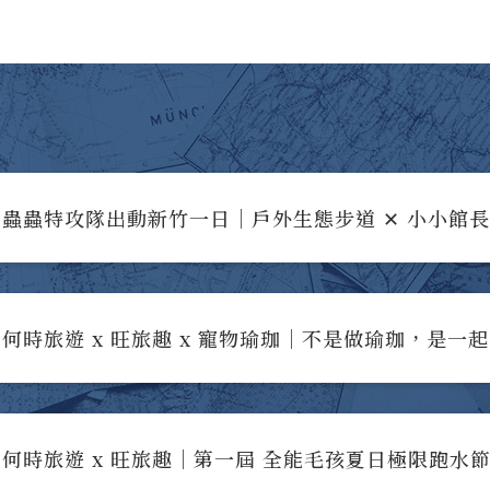
蟲蟲特攻隊出動新竹一日｜戶外生態步道 ✕ 小小館
何時旅遊 x 旺旅趣 x 寵物瑜珈｜不是做瑜珈，是一
何時旅遊 x 旺旅趣｜第一屆 全能毛孩夏日極限跑水