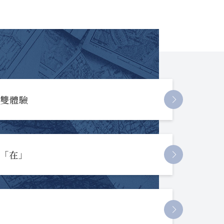
長雙體驗
起「在」
節