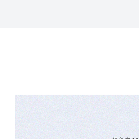
特選釜山「楓」頂！5日
$ 26,500
元起