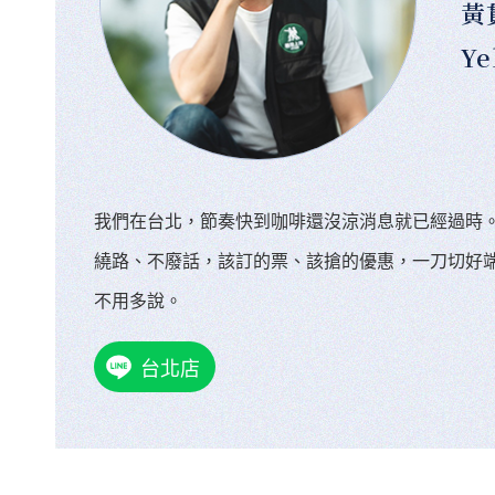
黃
Ye
我們在台北，節奏快到咖啡還沒涼消息就已經過時
繞路、不廢話，該訂的票、該搶的優惠，一刀切好
不用多說。
台北店