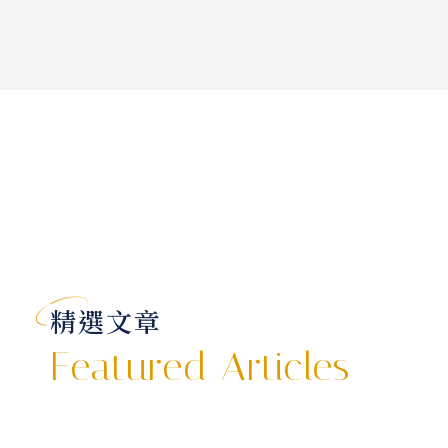
特選高雄日航酒店二日2.0
$ 4,999
元起
精選文章
Featured Articles