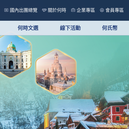
國內出團總覽
關於何時
企業專區
會員專區
何時文選
線下活動
何氏幣