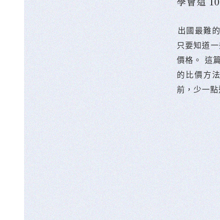
學會這 
󠀠出國最
只要知道一
價格。 這
的比價方
前，少一點