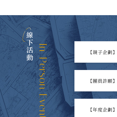
線下活動
In-Person Events
【親子企劃】
【團員許願】
【年度企劃】