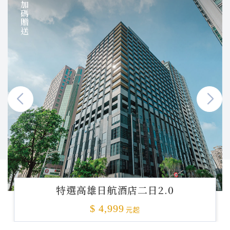
加碼贈送
特選高雄日航酒店二日2.0
$ 4,999
元起