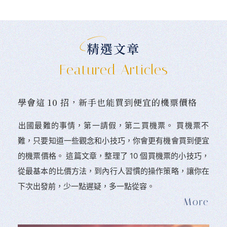
精選文章
Featured Articles
學會這 10 招，新手也能買到便宜的機票價格
󠀠出國最難的事情，第一請假，第二買機票。 󠀠買機票不
難，只要知道一些觀念和小技巧，你會更有機會買到便宜
的機票價格。 這篇文章，整理了 10 個買機票的小技巧，
從最基本的比價方法，到內行人習慣的操作策略，讓你在
下次出發前，少一點遲疑，多一點從容。