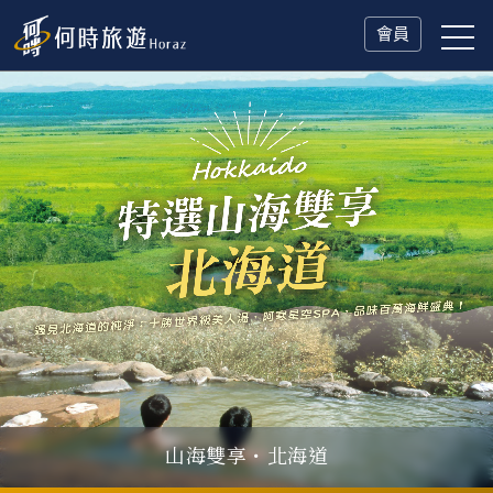
會員
山海雙享・北海道
父親節．限時特別企劃
一人旅行Solo Travel