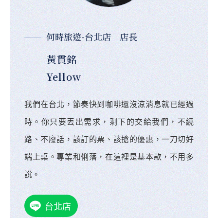
何時旅遊-台北店 店長
黃貫銘
Yellow
我們在台北，節奏快到咖啡還沒涼消息就已經過
時。你只要丟出需求，剩下的交給我們，不繞
路、不廢話，該訂的票、該搶的優惠，一刀切好
端上桌。專業和俐落，在這裡是基本款，不用多
說。
台北店