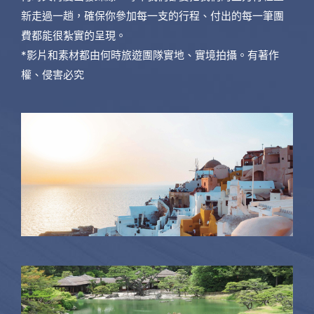
新走過一趟，確保你參加每一支的行程、付出的每一筆團
費都能很紮實的呈現。
*影片和素材都由何時旅遊團隊實地、實境拍攝。有著作
權、侵害必究