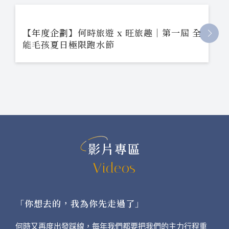
【年度企劃】何時旅遊 x 旺旅趣｜第一屆 全
能毛孩夏日極限跑水節
影片專區
Videos
「你想去的，我為你先走過了」
何時又再度出發踩線，每年我們都要把我們的主力行程重