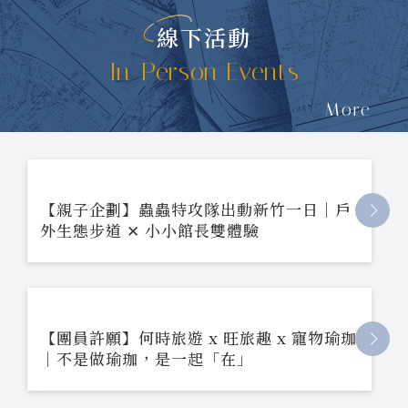
線下活動
In-Person Events
More
【親子企劃】蟲蟲特攻隊出動新竹一日｜戶
外生態步道 ✕ 小小館長雙體驗
【團員許願】何時旅遊 x 旺旅趣 x 寵物瑜珈
｜不是做瑜珈，是一起「在」