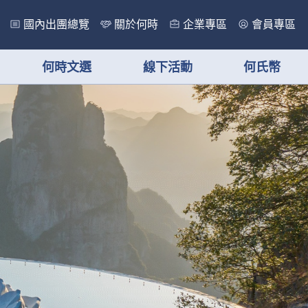
國內出團總覽
關於何時
企業專區
會員專區
何時文選
線下活動
何氏幣