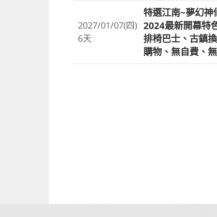
特選江南~夢幻神
2024最新開幕
2027/01/07(四)
排椅巴士、古鎮換
6
天
購物、無自費、無