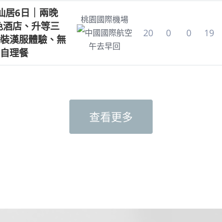
仙居6日｜兩晚
桃園國際機場
特色酒店、升等三
20
0
0
19
中國國際航空
裝漢服體驗、無
午去早回
自理餐
查看更多