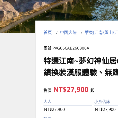
首頁
中國大陸
華東(江南/黃山/江
團號 PVG06CAB260806A
特選江南~夢幻神仙居
鎮換裝漢服體驗、無
NT$27,900
售價
起
大人
小孩佔床
NT$27,900
NT$27,900