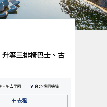
、升等三排椅巴士、古
空
午去早回
台北-桃園機場
去程