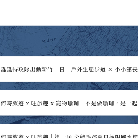
蟲蟲特攻隊出動新竹一日｜戶外生態步道 ✕ 小小館
何時旅遊 x 旺旅趣 x 寵物瑜珈｜不是做瑜珈，是一
何時旅遊 x 旺旅趣｜第一屆 全能毛孩夏日極限跑水