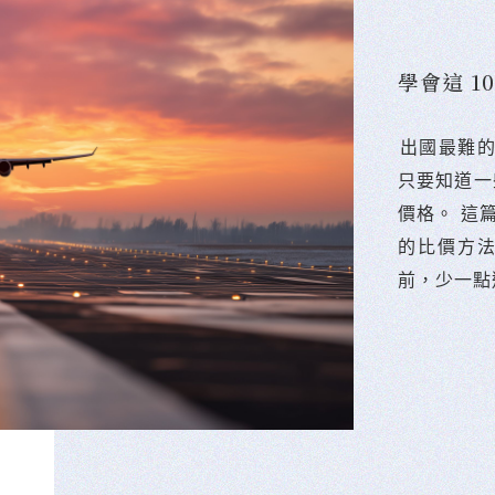
學會這 
󠀠出國最
只要知道一
價格。 這
的比價方
前，少一點