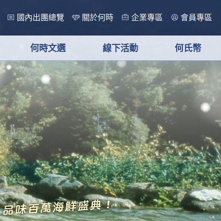
國內出團總覽
關於何時
企業專區
會員專區
何時文選
線下活動
何氏幣