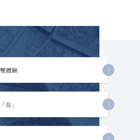
長雙體驗
起「在」
節