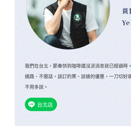
黃
Ye
我們在台北，節奏快到咖啡還沒涼消息就已經過時
繞路、不廢話，該訂的票、該搶的優惠，一刀切好
不用多說。
台北店