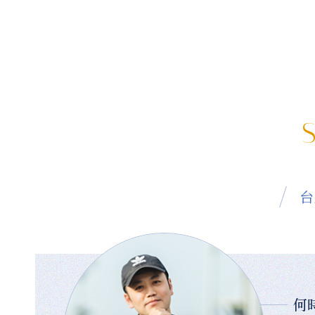
S
台
何