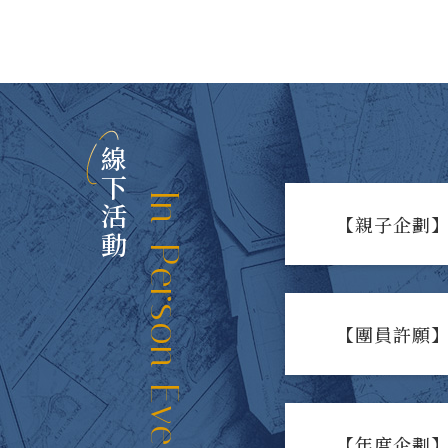
線下活動
In-Person Events
【親子企劃】
【團員許願】
【年度企劃】