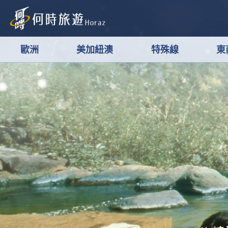
歐洲
美加紐澳
特殊線
東