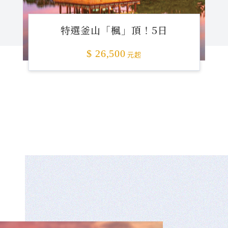
特選釜山「楓」頂！5日
$ 26,500
元起