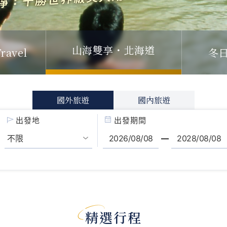
冬
ravel
山海雙享・北海道
國外旅遊
國內旅遊
出發地
出發期間
精選行程