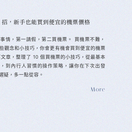
10 招，新手也能買到便宜的機票價格
難的事情，第一請假，第二買機票。 󠀠買機票不難，
些觀念和小技巧，你會更有機會買到便宜的機票
篇文章，整理了 10 個買機票的小技巧，從最基本
法，到內行人習慣的操作策略，讓你在下次出發
遲疑，多一點從容。