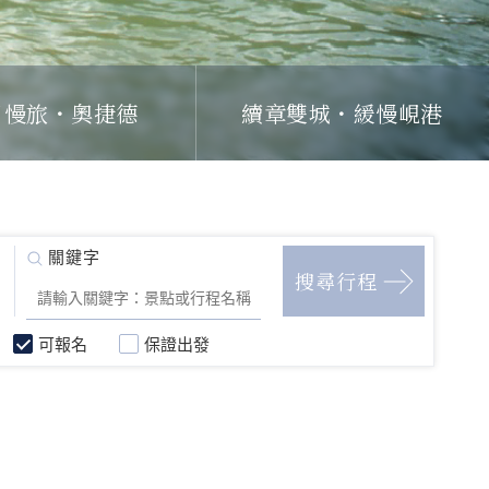
日慢旅・奧捷德
續章雙城・緩慢峴港
可報名
保證出發