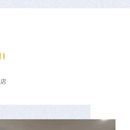
on
龍店