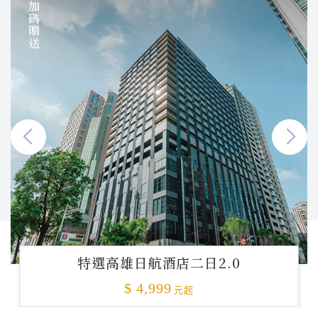
加碼贈送
特選高雄日航酒店二日2.0
$ 4,999
元起