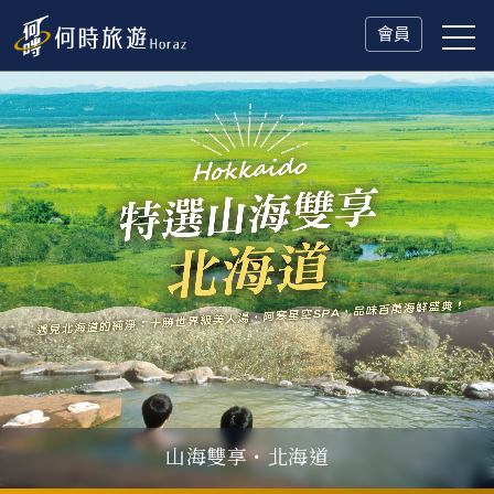
會員
山海雙享・北海道
父親節．限時特別企劃
一人旅行Solo Travel