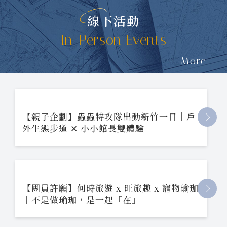
線下活動
In-Person Events
More
【親子企劃】蟲蟲特攻隊出動新竹一日｜戶
外生態步道 ✕ 小小館長雙體驗
【團員許願】何時旅遊 x 旺旅趣 x 寵物瑜珈
｜不是做瑜珈，是一起「在」