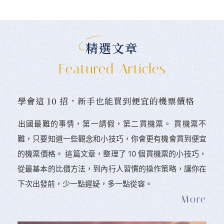
精選文章
Featured Articles
學會這 10 招，新手也能買到便宜的機票價格
󠀠出國最難的事情，第一請假，第二買機票。 󠀠買機票不
難，只要知道一些觀念和小技巧，你會更有機會買到便宜
的機票價格。 這篇文章，整理了 10 個買機票的小技巧，
從最基本的比價方法，到內行人習慣的操作策略，讓你在
下次出發前，少一點遲疑，多一點從容。