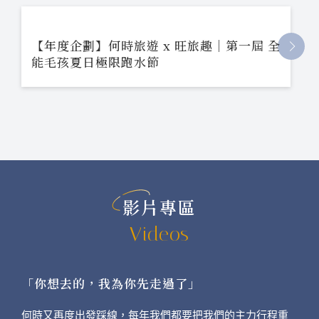
【年度企劃】何時旅遊 x 旺旅趣｜第一屆 全
能毛孩夏日極限跑水節
影片專區
Videos
「你想去的，我為你先走過了」
何時又再度出發踩線，每年我們都要把我們的主力行程重