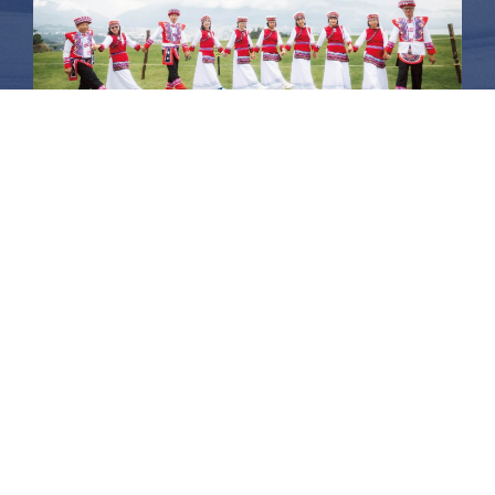
昆大麗旅拍
何時旅行社有限公司
品保 北2756 負責人：許采原
聯絡信箱：shallwegotravel2@gmail.com
台北店