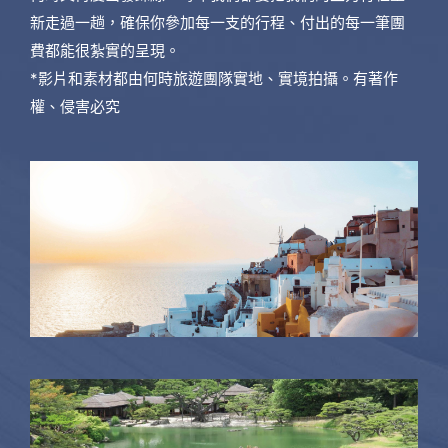
新走過一趟，確保你參加每一支的行程、付出的每一筆團
費都能很紮實的呈現。
*影片和素材都由何時旅遊團隊實地、實境拍攝。有著作
權、侵害必究