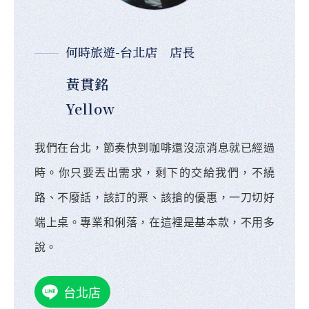
何時旅遊-台北店 店長
黃貫銘
Yellow
我們在台北，節奏快到咖啡還沒涼消息就已經過
時。你只要丟出需求，剩下的交給我們，不繞
路、不廢話，該訂的票、該搶的優惠，一刀切好
端上桌。專業和俐落，在這裡是基本款，不用多
說。
台北店