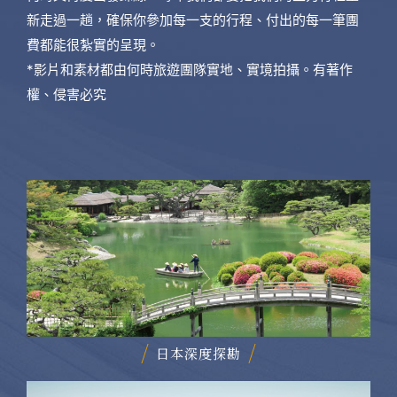
新走過一趟，確保你參加每一支的行程、付出的每一筆團
費都能很紮實的呈現。
*影片和素材都由何時旅遊團隊實地、實境拍攝。有著作
權、侵害必究