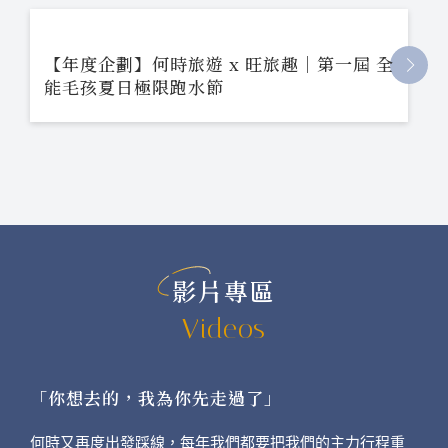
【年度企劃】何時旅遊 x 旺旅趣｜第一屆 全
能毛孩夏日極限跑水節
影片專區
Videos
「你想去的，我為你先走過了」
何時又再度出發踩線，每年我們都要把我們的主力行程重