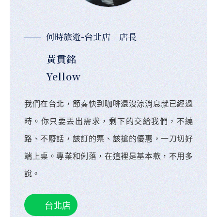
何時旅遊-台北店 店長
黃貫銘
Yellow
我們在台北，節奏快到咖啡還沒涼消息就已經過
時。你只要丟出需求，剩下的交給我們，不繞
路、不廢話，該訂的票、該搶的優惠，一刀切好
端上桌。專業和俐落，在這裡是基本款，不用多
說。
台北店