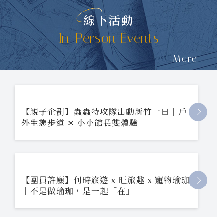
線下活動
In-Person Events
More
【親子企劃】蟲蟲特攻隊出動新竹一日｜戶
外生態步道 ✕ 小小館長雙體驗
【團員許願】何時旅遊 x 旺旅趣 x 寵物瑜珈
｜不是做瑜珈，是一起「在」