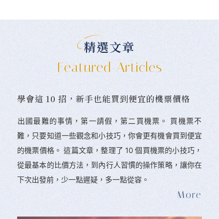
精選文章
Featured Articles
學會這 10 招，新手也能買到便宜的機票價格
󠀠出國最難的事情，第一請假，第二買機票。 󠀠買機票不
難，只要知道一些觀念和小技巧，你會更有機會買到便宜
的機票價格。 這篇文章，整理了 10 個買機票的小技巧，
從最基本的比價方法，到內行人習慣的操作策略，讓你在
下次出發前，少一點遲疑，多一點從容。