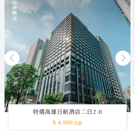
加碼贈送
特選高雄日航酒店二日2.0
$ 4,999
元起