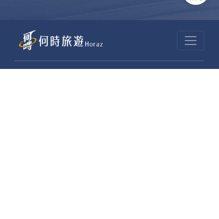
昆大麗旅拍
何時旅行社有限公司
品保 北2756 負責人：許采原
聯絡信箱：shallwegotravel2@gmail.com
台北店