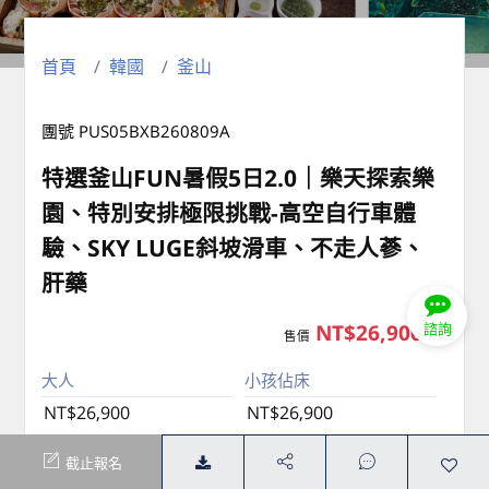
首頁
韓國
釜山
團號 PUS05BXB260809A
特選釜山FUN暑假5日2.0｜樂天探索樂
園、特別安排極限挑戰-高空自行車體
驗、SKY LUGE斜坡滑車、不走人蔘、
肝藥
NT$26,900
諮詢
售價
起
大人
小孩佔床
NT$26,900
NT$26,900
加床
小孩不佔床(2歲-06歲)
截止報名
NT$26,900
NT$24,900