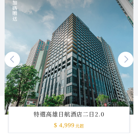
加碼贈送
特選高雄日航酒店二日2.0
$ 4,999
元起