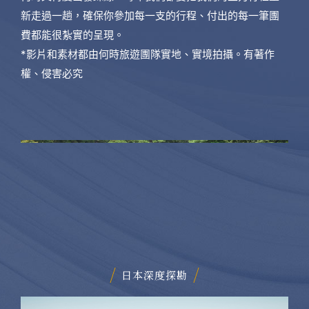
新走過一趟，確保你參加每一支的行程、付出的每一筆團
費都能很紮實的呈現。
*影片和素材都由何時旅遊團隊實地、實境拍攝。有著作
權、侵害必究