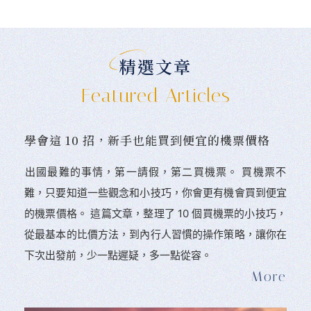
精選文章
Featured Articles
學會這 10 招，新手也能買到便宜的機票價格
󠀠出國最難的事情，第一請假，第二買機票。 󠀠買機票不
難，只要知道一些觀念和小技巧，你會更有機會買到便宜
的機票價格。 這篇文章，整理了 10 個買機票的小技巧，
從最基本的比價方法，到內行人習慣的操作策略，讓你在
下次出發前，少一點遲疑，多一點從容。