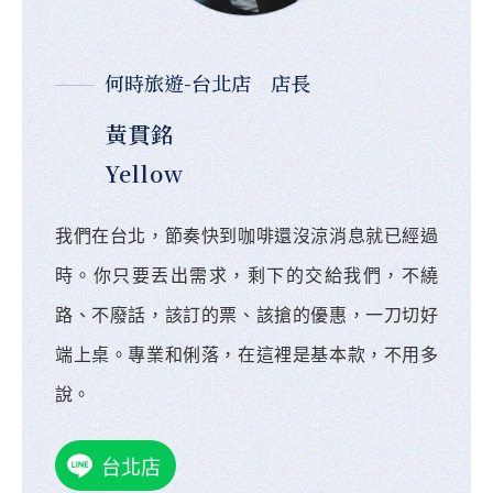
何時旅遊-台北店 店長
黃貫銘
Yellow
我們在台北，節奏快到咖啡還沒涼消息就已經過
時。你只要丟出需求，剩下的交給我們，不繞
路、不廢話，該訂的票、該搶的優惠，一刀切好
端上桌。專業和俐落，在這裡是基本款，不用多
說。
台北店