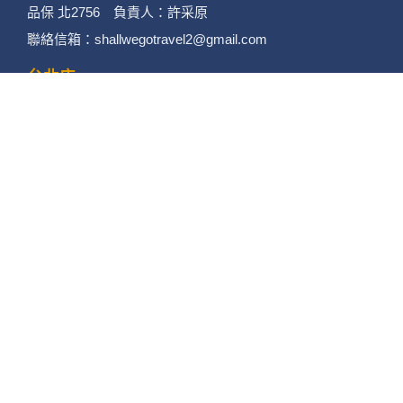
昆大麗旅拍
何時旅行社有限公司
品保 北2756 負責人：許采原
聯絡信箱：shallwegotravel2@gmail.com
台北店