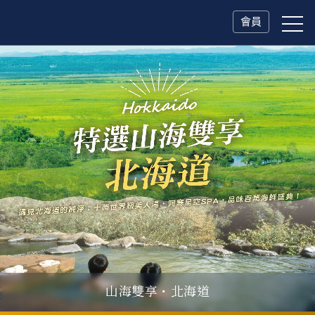
會員
冬日慢旅・奧捷德
父親節．限時特別企劃
一人旅行Solo Travel
山海雙享・北海道