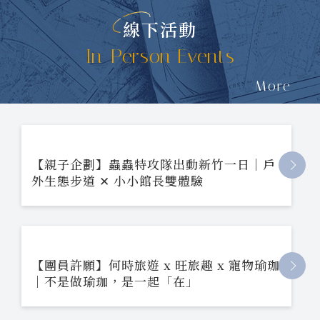
線下活動
In-Person Events
More
【親子企劃】蟲蟲特攻隊出動新竹一日｜戶
外生態步道 ✕ 小小館長雙體驗
【團員許願】何時旅遊 x 旺旅趣 x 寵物瑜珈
｜不是做瑜珈，是一起「在」