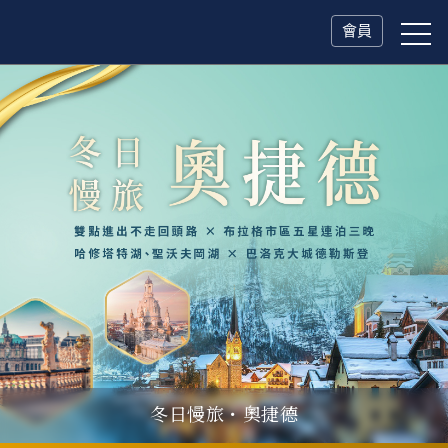
會員
續章雙城・緩慢峴港
父親節．限時特別企劃
一人旅行Solo Travel
山海雙享・北海道
冬日慢旅・奧捷德