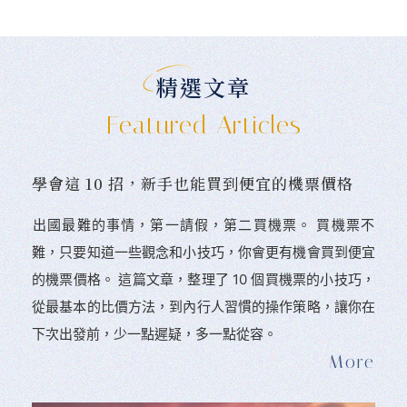
精選文章
Featured Articles
學會這 10 招，新手也能買到便宜的機票價格
󠀠出國最難的事情，第一請假，第二買機票。 󠀠買機票不
難，只要知道一些觀念和小技巧，你會更有機會買到便宜
的機票價格。 這篇文章，整理了 10 個買機票的小技巧，
從最基本的比價方法，到內行人習慣的操作策略，讓你在
下次出發前，少一點遲疑，多一點從容。