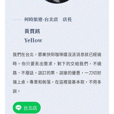
何時旅遊-台北店 店長
黃貫銘
Yellow
我們在台北，節奏快到咖啡還沒涼消息就已經過
時。你只要丟出需求，剩下的交給我們，不繞
路、不廢話，該訂的票、該搶的優惠，一刀切好
端上桌。專業和俐落，在這裡是基本款，不用多
說。
台北店