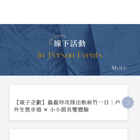
線下活動
In-Person Events
More
【親子企劃】蟲蟲特攻隊出動新竹一日｜戶
外生態步道 ✕ 小小館長雙體驗