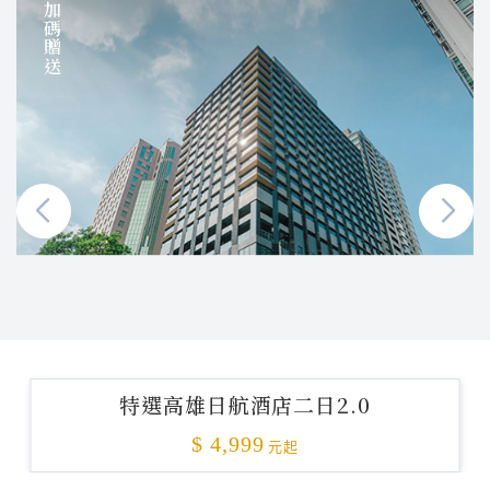
加碼贈送
特選高雄日航酒店二日2.0
$ 4,999
元起