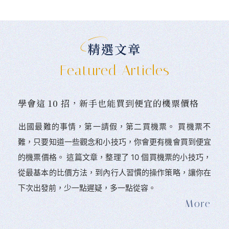
精選文章
Featured Articles
學會這 10 招，新手也能買到便宜的機票價格
󠀠出國最難的事情，第一請假，第二買機票。 󠀠買機票不
難，只要知道一些觀念和小技巧，你會更有機會買到便宜
的機票價格。 這篇文章，整理了 10 個買機票的小技巧，
從最基本的比價方法，到內行人習慣的操作策略，讓你在
下次出發前，少一點遲疑，多一點從容。