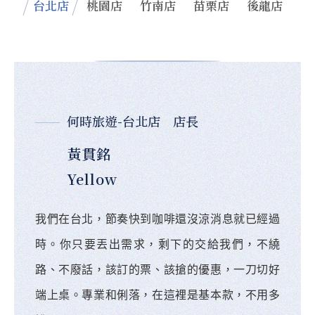
台北店
桃園店
竹南店
苗栗店
後龍店
何時旅遊-台北店 店長
黃貫銘
Yellow
我們在台北，節奏快到咖啡還沒涼消息就已經過
時。你只要丟出需求，剩下的交給我們，不繞
路、不廢話，該訂的票、該搶的優惠，一刀切好
端上桌。專業和俐落，在這裡是基本款，不用多