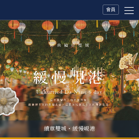
會員
續章雙城・緩慢峴港
父親節．限時特別企劃
一人旅行Solo Travel
山海雙享・北海道
冬日慢旅・奧捷德