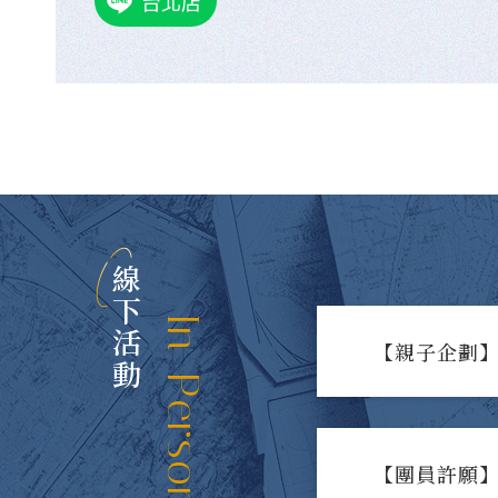
台北店
線下活動
In-Person Events
【親子企劃】
【團員許願】