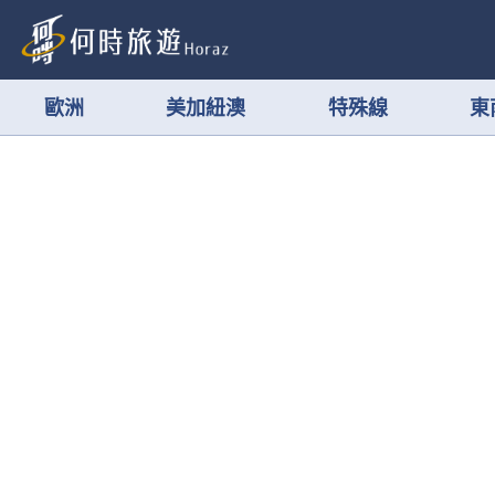
歐洲
美加紐澳
特殊線
東