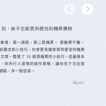
10 招，新手也能買到便宜的機票價格
難的事情，第一請假，第二買機票。 󠀠買機票不難，
些觀念和小技巧，你會更有機會買到便宜的機票
篇文章，整理了 10 個買機票的小技巧，從最基本
法，到內行人習慣的操作策略，讓你在下次出發
遲疑，多一點從容。