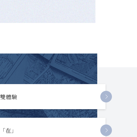
長雙體驗
起「在」