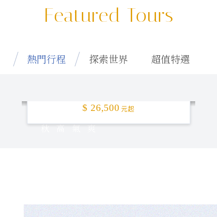
Featured Tours
熱門行程
探索世界
超值特選
特選釜山「楓」頂！5日
$ 26,500
元起
秋高氣爽