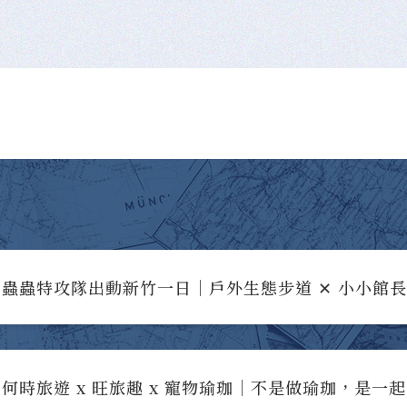
蟲蟲特攻隊出動新竹一日｜戶外生態步道 ✕ 小小館
何時旅遊 x 旺旅趣 x 寵物瑜珈｜不是做瑜珈，是一