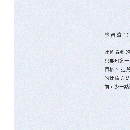
學會這 
󠀠出國最
只要知道一
價格。 這
的比價方
前，少一點