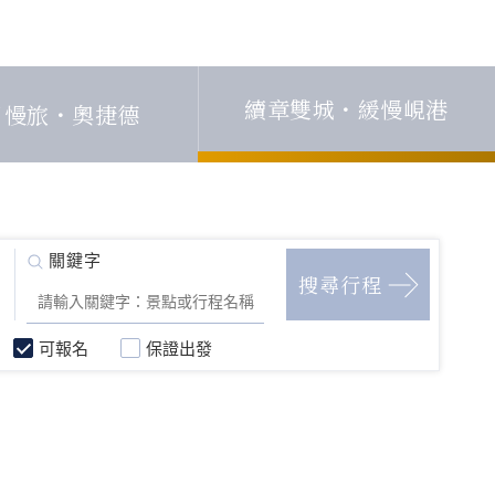
續章雙城・緩慢峴港
日慢旅・奧捷德
可報名
保證出發