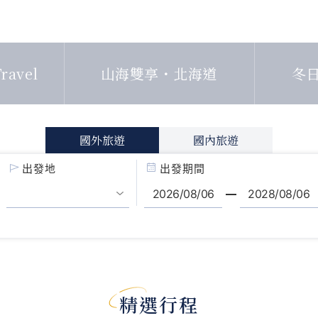
ravel
山海雙享・北海道
冬
國外旅遊
國內旅遊
出發地
出發期間
精選行程