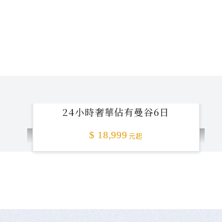
24小時奢華佔有曼谷6日
$ 18,999
元起
不准客訴