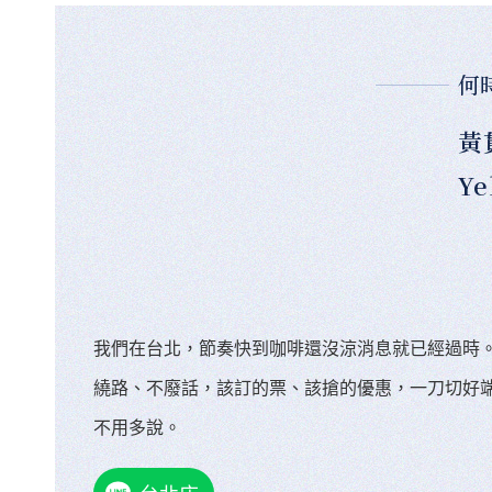
何
黃
Ye
我們在台北，節奏快到咖啡還沒涼消息就已經過時
繞路、不廢話，該訂的票、該搶的優惠，一刀切好
不用多說。