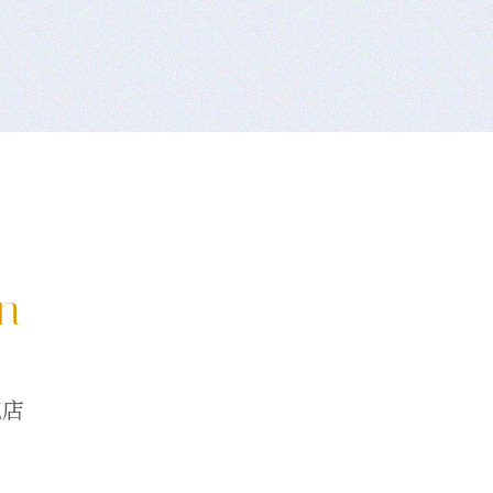
on
龍店