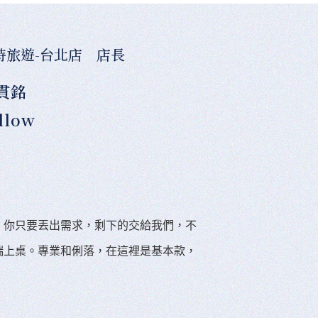
時旅遊-台北店 店長
貫銘
llow
。你只要丟出需求，剩下的交給我們，不
端上桌。專業和俐落，在這裡是基本款，