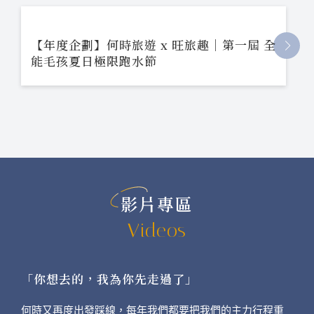
【年度企劃】何時旅遊 x 旺旅趣｜第一屆 全
能毛孩夏日極限跑水節
影片專區
Videos
「你想去的，我為你先走過了」
何時又再度出發踩線，每年我們都要把我們的主力行程重