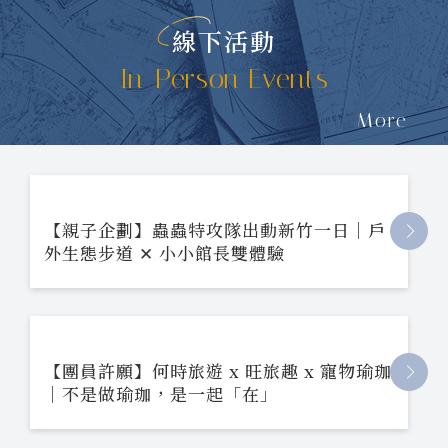
線下活動
In-Person Events
More
【親子企劃】蟲蟲特攻隊出動新竹一日｜戶
外生態步道 ✕ 小小館長雙體驗
【團員許願】何時旅遊 x 旺旅趣 x 寵物瑜珈
｜不是做瑜珈，是一起「在」