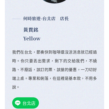
何時旅遊-台北店 店長
黃貫銘
Yellow
我們在台北，節奏快到咖啡還沒涼消息就已經過
時。你只要丟出需求，剩下的交給我們，不繞
路、不廢話，該訂的票、該搶的優惠，一刀切好
端上桌。專業和俐落，在這裡是基本款，不用多
說。
台北店