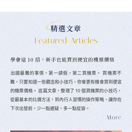
精選文章
Featured Articles
學會這 10 招，新手也能買到便宜的機票價格
󠀠出國最難的事情，第一請假，第二買機票。 󠀠買機票不
難，只要知道一些觀念和小技巧，你會更有機會買到便宜
的機票價格。 這篇文章，整理了 10 個買機票的小技巧，
從最基本的比價方法，到內行人習慣的操作策略，讓你在
下次出發前，少一點遲疑，多一點從容。