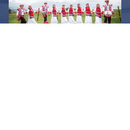
昆大麗旅拍
何時旅行社有限公司
品保 北2756 負責人：許采原
聯絡信箱：shallwegotravel2@gmail.com
台北店