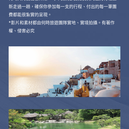
新走過一趟，確保你參加每一支的行程、付出的每一筆團
費都能很紮實的呈現。
*影片和素材都由何時旅遊團隊實地、實境拍攝。有著作
權、侵害必究