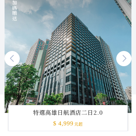
加碼贈送
特選高雄日航酒店二日2.0
$ 4,999
元起