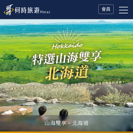
會員
山海雙享・北海道
父親節．限時特別企劃
一人旅行Solo Travel