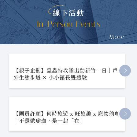
線下活動
In-Person Events
More
【親子企劃】蟲蟲特攻隊出動新竹一日｜戶
外生態步道 ✕ 小小館長雙體驗
【團員許願】何時旅遊 x 旺旅趣 x 寵物瑜珈
｜不是做瑜珈，是一起「在」