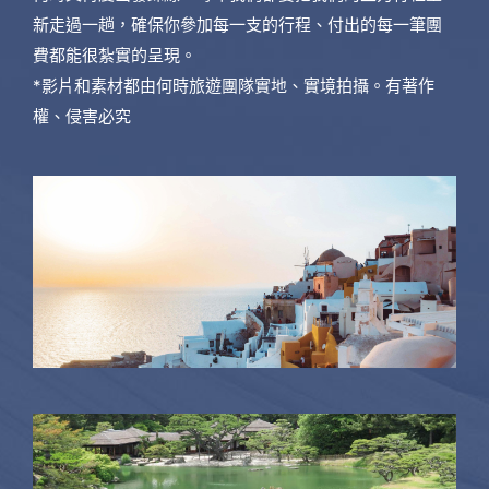
新走過一趟，確保你參加每一支的行程、付出的每一筆團
費都能很紮實的呈現。
*影片和素材都由何時旅遊團隊實地、實境拍攝。有著作
權、侵害必究