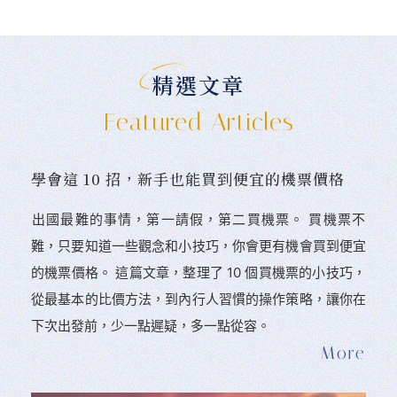
精選文章
Featured Articles
學會這 10 招，新手也能買到便宜的機票價格
󠀠出國最難的事情，第一請假，第二買機票。 󠀠買機票不
難，只要知道一些觀念和小技巧，你會更有機會買到便宜
的機票價格。 這篇文章，整理了 10 個買機票的小技巧，
從最基本的比價方法，到內行人習慣的操作策略，讓你在
下次出發前，少一點遲疑，多一點從容。