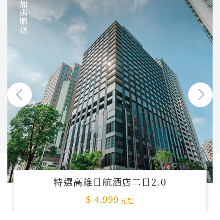
加碼贈送
特選高雄日航酒店二日2.0
$ 4,999
元起