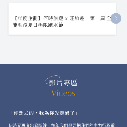
【年度企劃】何時旅遊 x 旺旅趣｜第一屆 全
能毛孩夏日極限跑水節
影片專區
Videos
「你想去的，我為你先走過了」
何時又再度出發踩線，每年我們都要把我們的主力行程重