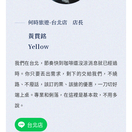
何時旅遊-台北店 店長
黃貫銘
Yellow
我們在台北，節奏快到咖啡還沒涼消息就已經過
時。你只要丟出需求，剩下的交給我們，不繞
路、不廢話，該訂的票、該搶的優惠，一刀切好
端上桌。專業和俐落，在這裡是基本款，不用多
說。
台北店