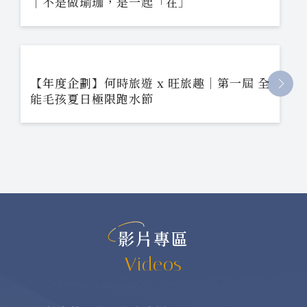
｜不是做瑜珈，是一起「在」
【年度企劃】何時旅遊 x 旺旅趣｜第一屆 全
能毛孩夏日極限跑水節
影片專區
Videos