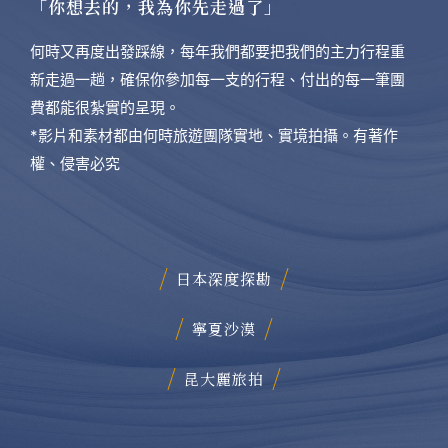
「你想去的，我為你先走過了」
何時又再度出發踩線，每年我們都要把我們的主力行程重
新走過一趟，確保你參加每一支的行程、付出的每一筆團
費都能很紮實的呈現。
*影片和素材都由何時旅遊團隊實地、實境拍攝。有著作
權、侵害必究
日本深度探勘
寧夏沙漠
昆大麗旅拍