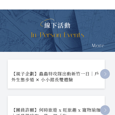
線下活動
In-Person Events
More
【親子企劃】蟲蟲特攻隊出動新竹一日｜戶
外生態步道 ✕ 小小館長雙體驗
【團員許願】何時旅遊 x 旺旅趣 x 寵物瑜珈