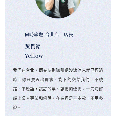
何時旅遊-台北店 店長
黃貫銘
Yellow
我們在台北，節奏快到咖啡還沒涼消息就已經過
時。你只要丟出需求，剩下的交給我們，不繞
路、不廢話，該訂的票、該搶的優惠，一刀切好
端上桌。專業和俐落，在這裡是基本款，不用多
說。