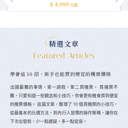
加碼贈送
$ 4,999
元起
精選文章
Featured Articles
學會這 10 招，新手也能買到便宜的機票價格
󠀠出國最難的事情，第一請假，第二買機票。 󠀠買機票不
難，只要知道一些觀念和小技巧，你會更有機會買到便宜
的機票價格。 這篇文章，整理了 10 個買機票的小技巧，
從最基本的比價方法，到內行人習慣的操作策略，讓你在
下次出發前，少一點遲疑，多一點從容。