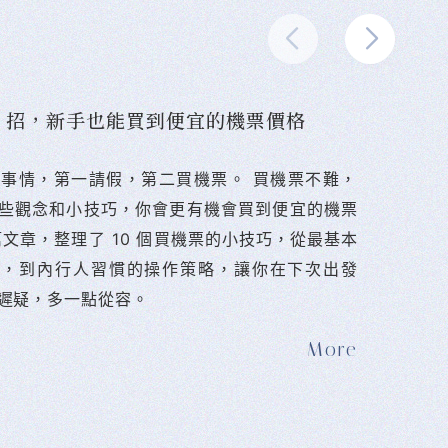
10 招，新手也能買到便宜的機票價格
難的事情，第一請假，第二買機票。 󠀠買機票不難，
些觀念和小技巧，你會更有機會買到便宜的機票
篇文章，整理了 10 個買機票的小技巧，從最基本
法，到內行人習慣的操作策略，讓你在下次出發
遲疑，多一點從容。