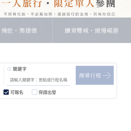
日慢旅・奧捷德
續章雙城・緩慢峴港
可報名
保證出發