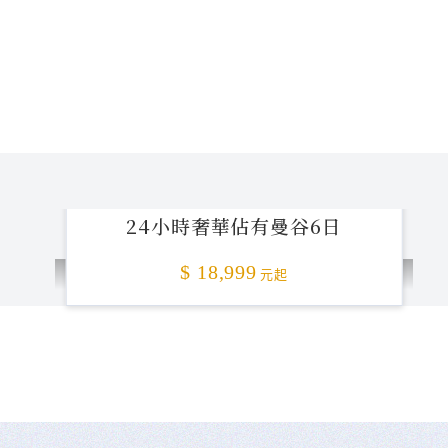
24小時奢華佔有曼谷6日
$ 18,999
元起
不准客訴