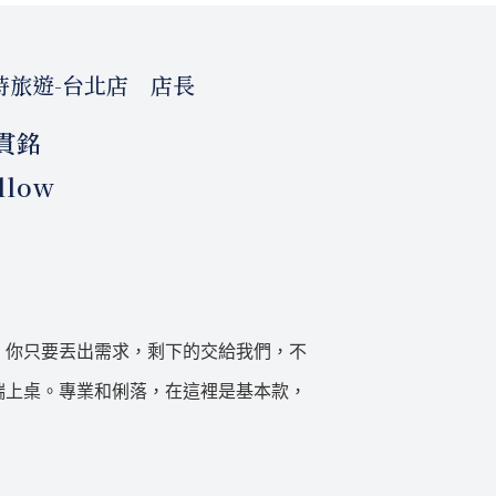
時旅遊-台北店 店長
貫銘
llow
。你只要丟出需求，剩下的交給我們，不
端上桌。專業和俐落，在這裡是基本款，