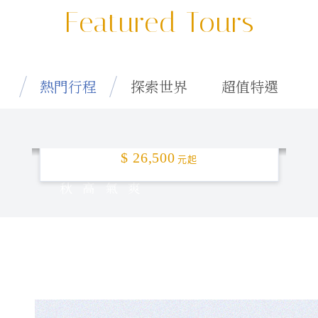
Featured Tours
熱門行程
探索世界
超值特選
特選釜山「楓」頂！5日
$ 26,500
元起
秋高氣爽