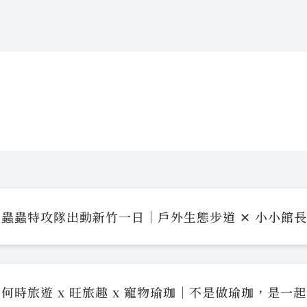
蟲蟲特攻隊出動新竹一日｜戶外生態步道 ✕ 小小館
何時旅遊 x 旺旅趣 x 寵物瑜珈｜不是做瑜珈，是一