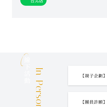
台北店
線下活動
In-Person Events
【親子企劃】
【團員許願】