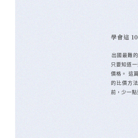
學會這 
󠀠出國最
只要知道一
價格。 這
的比價方
前，少一點