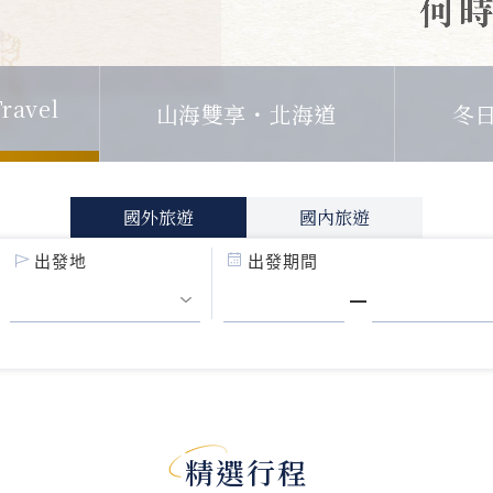
ravel
山海雙享・北海道
冬
國外旅遊
國內旅遊
出發地
出發期間
精選行程