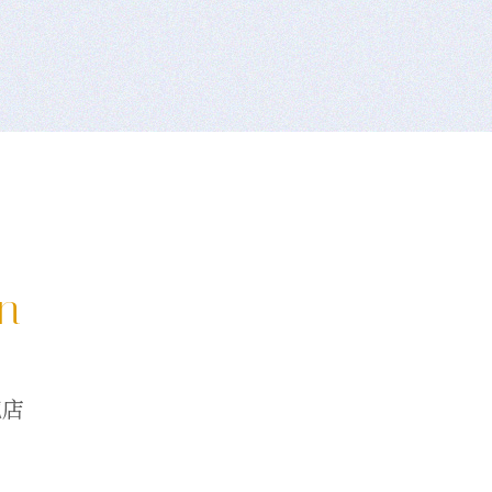
on
龍店