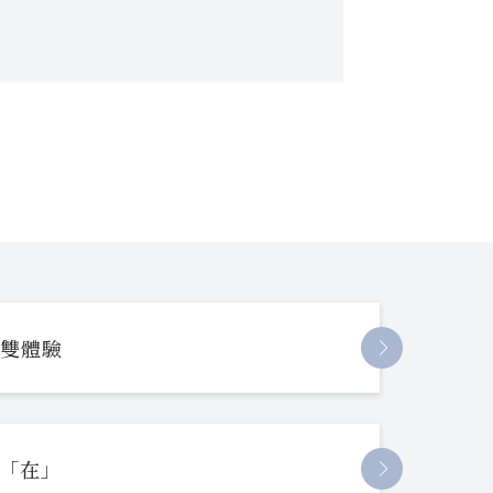
長雙體驗
起「在」