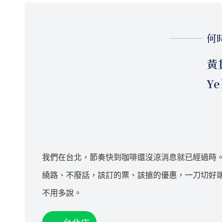
何
黃
Ye
我們在台北，節奏快到咖啡還沒涼消息就已經過時
繞路、不廢話，該訂的票、該搶的優惠，一刀切好
不用多說。