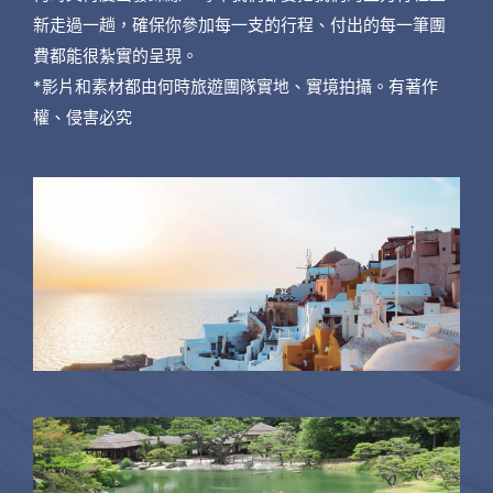
新走過一趟，確保你參加每一支的行程、付出的每一筆團
費都能很紮實的呈現。
*影片和素材都由何時旅遊團隊實地、實境拍攝。有著作
權、侵害必究