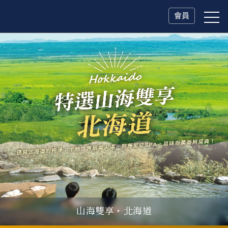
會員
山海雙享・北海道
瑞士鐵道．2027 深度之旅
一人旅行Solo Travel