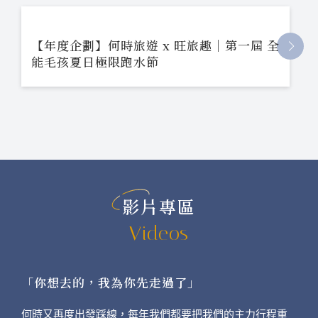
【年度企劃】何時旅遊 x 旺旅趣｜第一屆 全
能毛孩夏日極限跑水節
影片專區
Videos
「你想去的，我為你先走過了」
何時又再度出發踩線，每年我們都要把我們的主力行程重