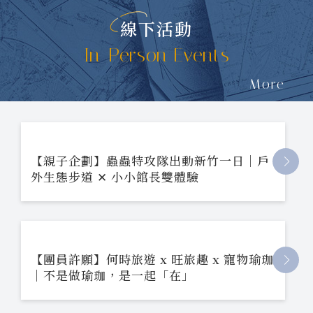
線下活動
In-Person Events
More
【親子企劃】蟲蟲特攻隊出動新竹一日｜戶
外生態步道 ✕ 小小館長雙體驗
【團員許願】何時旅遊 x 旺旅趣 x 寵物瑜珈
｜不是做瑜珈，是一起「在」