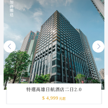
加碼贈送
特選高雄日航酒店二日2.0
$ 4,999
元起