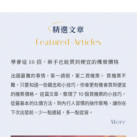
精選文章
Featured Articles
學會這 10 招，新手也能買到便宜的機票價格
󠀠出國最難的事情，第一請假，第二買機票。 󠀠買機票不
難，只要知道一些觀念和小技巧，你會更有機會買到便宜
的機票價格。 這篇文章，整理了 10 個買機票的小技巧，
從最基本的比價方法，到內行人習慣的操作策略，讓你在
下次出發前，少一點遲疑，多一點從容。