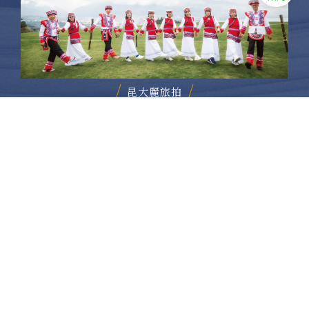
昆大麗旅拍
何時旅行社有限公司
品保 北2756 負責人：許采原
聯絡信箱：shallwegotravel2@gmail.com
台北店