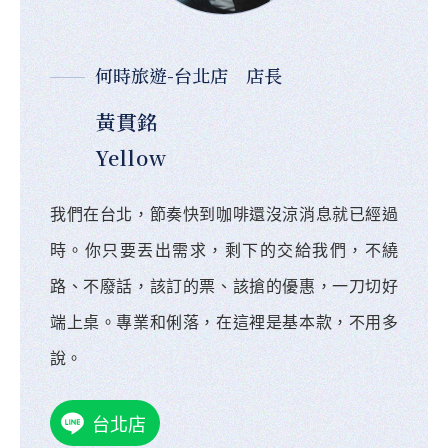
何時旅遊-台北店 店長
黃貫銘
Yellow
我們在台北，節奏快到咖啡還沒涼消息就已經過
時。你只要丟出需求，剩下的交給我們，不繞
路、不廢話，該訂的票、該搶的優惠，一刀切好
端上桌。專業和俐落，在這裡是基本款，不用多
說。
台北店