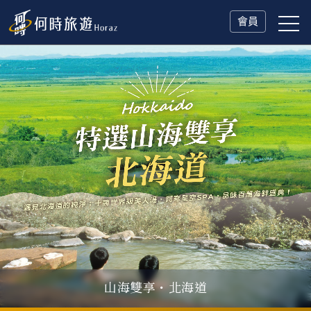
會員
山海雙享・北海道
父親節．限時特別企劃
一人旅行Solo Travel