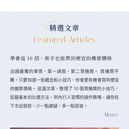
精選文章
Featured Articles
學會這 10 招，新手也能買到便宜的機票價格
󠀠出國最難的事情，第一請假，第二買機票。 󠀠買機票不
難，只要知道一些觀念和小技巧，你會更有機會買到便宜
的機票價格。 這篇文章，整理了 10 個買機票的小技巧，
從最基本的比價方法，到內行人習慣的操作策略，讓你在
下次出發前，少一點遲疑，多一點從容。