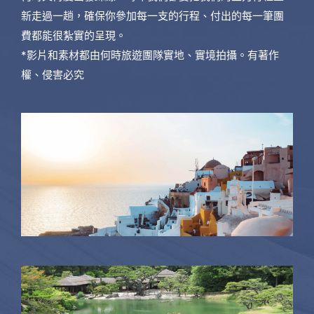
新走過一趟，確保你參加每一支的行程、付出的每一筆團
費都能很紮實的呈現。
*影片和素材都由何時旅遊團隊實地、實境拍攝。有著作
權、侵害必究