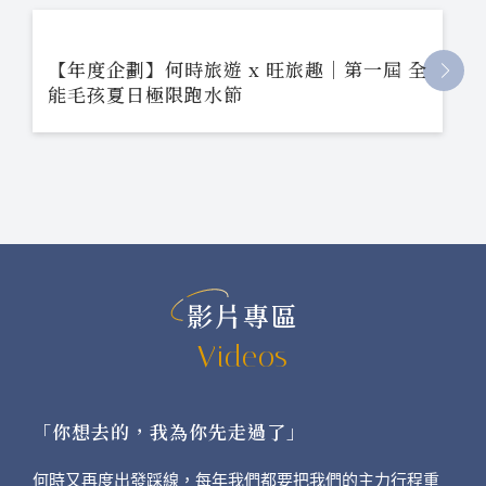
【年度企劃】何時旅遊 x 旺旅趣｜第一屆 全
能毛孩夏日極限跑水節
影片專區
Videos
「你想去的，我為你先走過了」
何時又再度出發踩線，每年我們都要把我們的主力行程重