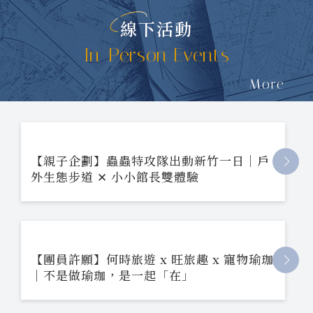
線下活動
In-Person Events
More
【親子企劃】蟲蟲特攻隊出動新竹一日｜戶
外生態步道 ✕ 小小館長雙體驗
【團員許願】何時旅遊 x 旺旅趣 x 寵物瑜珈
｜不是做瑜珈，是一起「在」