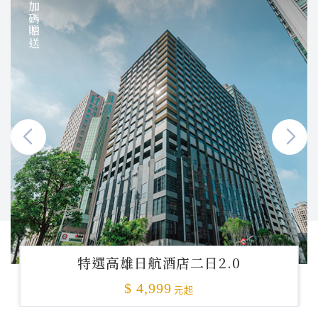
加碼贈送
特選高雄日航酒店二日2.0
$ 4,999
元起