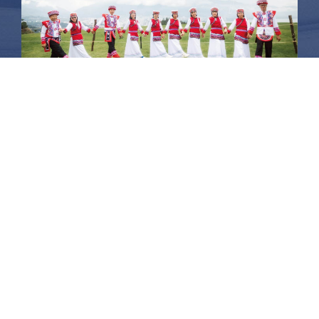
昆大麗旅拍
何時旅行社有限公司
品保 北2756 負責人：許采原
聯絡信箱：shallwegotravel2@gmail.com
台北店