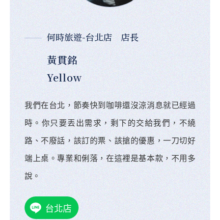
何時旅遊-台北店 店長
黃貫銘
Yellow
我們在台北，節奏快到咖啡還沒涼消息就已經過
時。你只要丟出需求，剩下的交給我們，不繞
路、不廢話，該訂的票、該搶的優惠，一刀切好
端上桌。專業和俐落，在這裡是基本款，不用多
說。
台北店