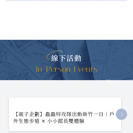
線下活動
In-Person Events
More
【親子企劃】蟲蟲特攻隊出動新竹一日｜戶
外生態步道 ✕ 小小館長雙體驗