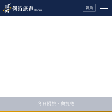
會員
冬日慢旅・奧捷德
父親節．限時特別企劃
一人旅行Solo Travel
山海雙享・北海道