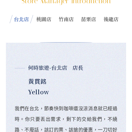
Store Manager Introduction
台北店
桃園店
竹南店
苗栗店
後龍店
何時旅遊-台北店 店長
黃貫銘
Yellow
我們在台北，節奏快到咖啡還沒涼消息就已經過
時。你只要丟出需求，剩下的交給我們，不繞
路、不廢話，該訂的票、該搶的優惠，一刀切好