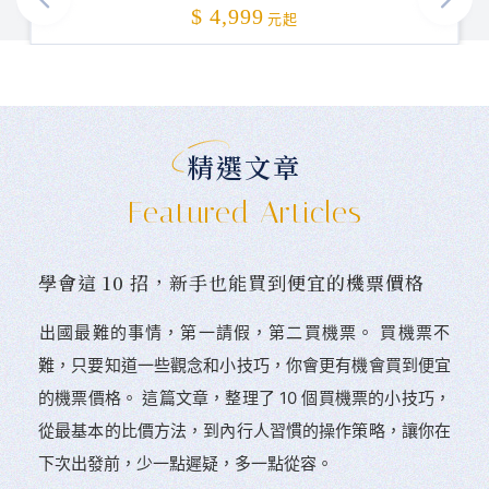
加碼贈送
$ 4,999
元起
精選文章
Featured Articles
學會這 10 招，新手也能買到便宜的機票價格
󠀠出國最難的事情，第一請假，第二買機票。 󠀠買機票不
難，只要知道一些觀念和小技巧，你會更有機會買到便宜
的機票價格。 這篇文章，整理了 10 個買機票的小技巧，
從最基本的比價方法，到內行人習慣的操作策略，讓你在
下次出發前，少一點遲疑，多一點從容。