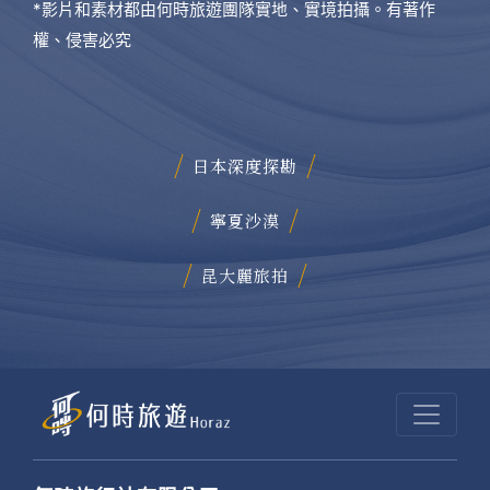
*影片和素材都由何時旅遊團隊實地、實境拍攝。有著作
權、侵害必究
日本深度探勘
寧夏沙漠
昆大麗旅拍