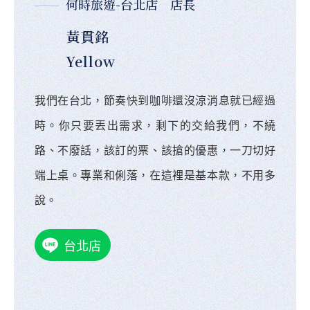
何時旅遊-台北店 店長
黃貫銘
Yellow
我們在台北，節奏快到咖啡還沒涼消息就已經過
時。你只要丟出需求，剩下的交給我們，不繞
路、不廢話，該訂的票、該搶的優惠，一刀切好
端上桌。專業和俐落，在這裡是基本款，不用多
說。
台北店