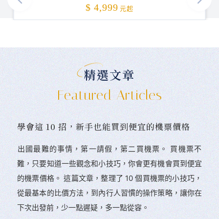
加碼贈送
$ 4,999
元起
精選文章
Featured Articles
學會這 10 招，新手也能買到便宜的機票價格
󠀠出國最難的事情，第一請假，第二買機票。 󠀠買機票不
難，只要知道一些觀念和小技巧，你會更有機會買到便宜
的機票價格。 這篇文章，整理了 10 個買機票的小技巧，
從最基本的比價方法，到內行人習慣的操作策略，讓你在
下次出發前，少一點遲疑，多一點從容。