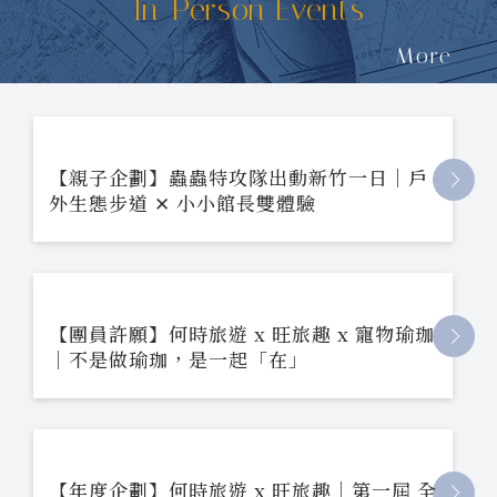
In-Person Events
More
【親子企劃】蟲蟲特攻隊出動新竹一日｜戶
外生態步道 ✕ 小小館長雙體驗
【團員許願】何時旅遊 x 旺旅趣 x 寵物瑜珈
｜不是做瑜珈，是一起「在」
【年度企劃】何時旅遊 x 旺旅趣｜第一屆 全