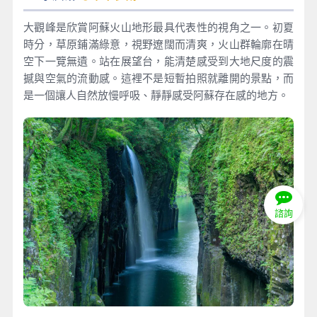
大觀峰是欣賞阿蘇火山地形最具代表性的視角之一。初夏
時分，草原鋪滿綠意，視野遼闊而清爽，火山群輪廓在晴
空下一覽無遺。站在展望台，能清楚感受到大地尺度的震
撼與空氣的流動感。這裡不是短暫拍照就離開的景點，而
是一個讓人自然放慢呼吸、靜靜感受阿蘇存在感的地方。
諮詢