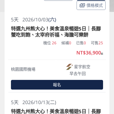
價格模式
5
天
2026/10/03
(六)
特選九州熊大心！美食溫泉暢遊5日｜長腳
蟹吃到飽、太宰府祈福、海膽可樂餅
機位
26
候補
0
已售
0
可售
25
NT$36,900
起
星宇航空
桃園國際機場
早去午回
報名
5
天
2026/10/13(二)
特選九州熊大心！美食溫泉暢遊5日｜長腳