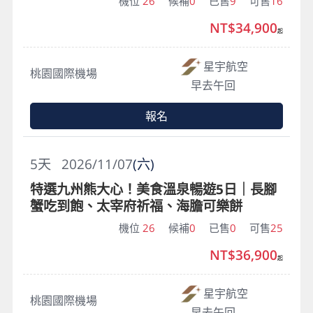
機位
26
候補
0
已售
9
可售
16
NT$34,900
起
星宇航空
桃園國際機場
早去午回
報名
5
天
2026/11/07
(六)
特選九州熊大心！美食溫泉暢遊5日｜長腳
蟹吃到飽、太宰府祈福、海膽可樂餅
機位
26
候補
0
已售
0
可售
25
NT$36,900
起
星宇航空
桃園國際機場
早去午回