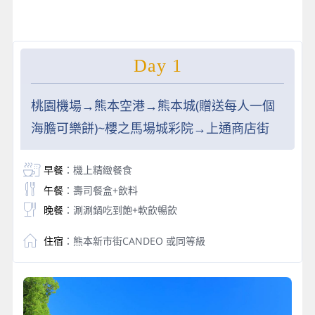
Day 1
桃園機場→熊本空港→熊本城(贈送每人一個
海膽可樂餅)~櫻之馬場城彩院→上通商店街
早餐
：機上精緻餐食
午餐
：壽司餐盒+飲料
晚餐
：涮涮鍋吃到飽+軟飲暢飲
住宿
：熊本新市街CANDEO 或同等級