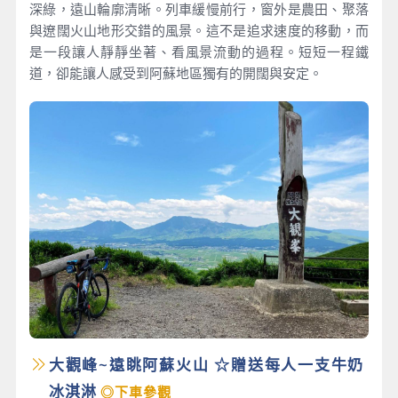
深綠，遠山輪廓清晰。列車緩慢前行，窗外是農田、聚落
與遼闊火山地形交錯的風景。這不是追求速度的移動，而
是一段讓人靜靜坐著、看風景流動的過程。短短一程鐵
道，卻能讓人感受到阿蘇地區獨有的開闊與安定。
大觀峰~遠眺阿蘇火山 ☆贈送每人一支牛奶
冰淇淋
◎下車參觀