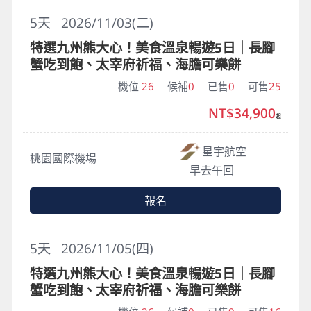
5
天
2026/11/03(二)
特選九州熊大心！美食溫泉暢遊5日｜長腳
蟹吃到飽、太宰府祈福、海膽可樂餅
機位
26
候補
0
已售
0
可售
25
NT$34,900
起
星宇航空
桃園國際機場
早去午回
報名
5
天
2026/11/05(四)
特選九州熊大心！美食溫泉暢遊5日｜長腳
蟹吃到飽、太宰府祈福、海膽可樂餅