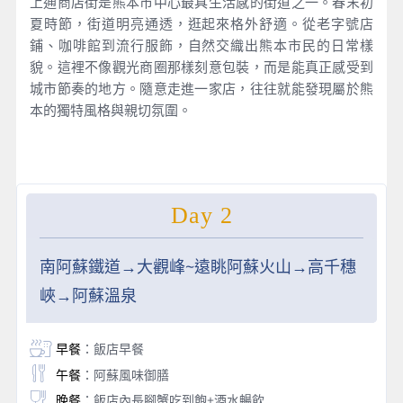
上通商店街是熊本市中心最具生活感的街道之一。春末初
夏時節，街道明亮通透，逛起來格外舒適。從老字號店
鋪、咖啡館到流行服飾，自然交織出熊本市民的日常樣
貌。這裡不像觀光商圈那樣刻意包裝，而是能真正感受到
城市節奏的地方。隨意走進一家店，往往就能發現屬於熊
本的獨特風格與親切氛圍。
Day 2
南阿蘇鐵道→大觀峰~遠眺阿蘇火山→高千穗
峽→阿蘇溫泉
早餐
：飯店早餐
午餐
：阿蘇風味御膳
晚餐
：飯店內長腳蟹吃到飽+酒水暢飲