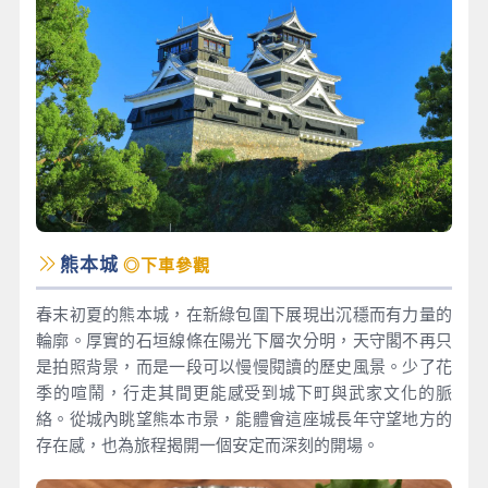
熊本城
◎下車參觀
春末初夏的熊本城，在新綠包圍下展現出沉穩而有力量的
輪廓。厚實的石垣線條在陽光下層次分明，天守閣不再只
是拍照背景，而是一段可以慢慢閱讀的歷史風景。少了花
季的喧鬧，行走其間更能感受到城下町與武家文化的脈
絡。從城內眺望熊本市景，能體會這座城長年守望地方的
存在感，也為旅程揭開一個安定而深刻的開場。