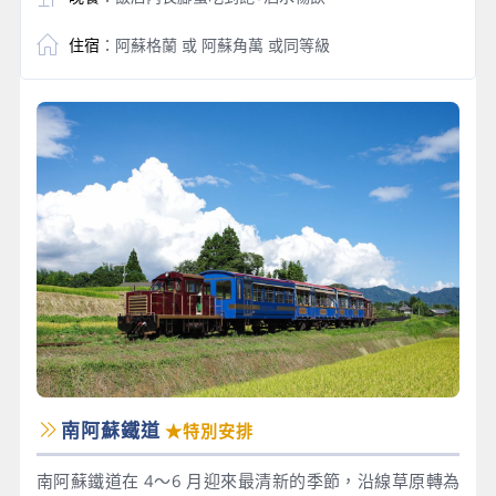
住宿
：阿蘇格蘭 或 阿蘇角萬 或同等級
南阿蘇鐵道
★特別安排
南阿蘇鐵道在 4～6 月迎來最清新的季節，沿線草原轉為