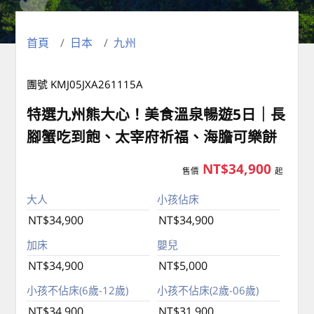
首頁
日本
九州
團號 KMJ05JXA261115A
特選九州熊大心！美食溫泉暢遊5日｜長
腳蟹吃到飽、太宰府祈福、海膽可樂餅
NT$34,900
售價
起
大人
小孩佔床
NT$34,900
NT$34,900
加床
嬰兒
NT$34,900
NT$5,000
小孩不佔床(6歲-12歲)
小孩不佔床(2歲-06歲)
NT$34,900
NT$31,900