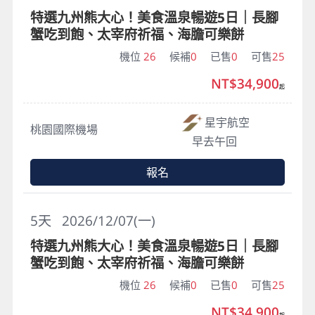
特選九州熊大心！美食溫泉暢遊5日｜長腳
蟹吃到飽、太宰府祈福、海膽可樂餅
機位
26
候補
0
已售
0
可售
25
NT$34,900
起
星宇航空
桃園國際機場
早去午回
報名
5
天
2026/12/07(一)
特選九州熊大心！美食溫泉暢遊5日｜長腳
蟹吃到飽、太宰府祈福、海膽可樂餅
機位
26
候補
0
已售
0
可售
25
NT$34,900
起