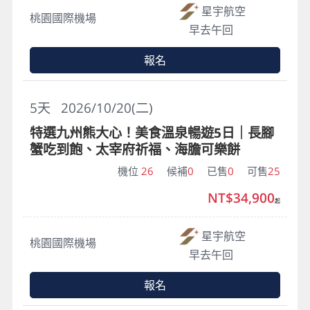
星宇航空
桃園國際機場
早去午回
報名
5
天
2026/10/20(二)
特選九州熊大心！美食溫泉暢遊5日｜長腳
蟹吃到飽、太宰府祈福、海膽可樂餅
機位
26
候補
0
已售
0
可售
25
NT$34,900
起
星宇航空
桃園國際機場
早去午回
報名