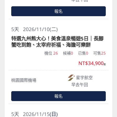
報名
5
天
2026/11/10(二)
特選九州熊大心！美食溫泉暢遊5日｜長腳
蟹吃到飽、太宰府祈福、海膽可樂餅
機位
26
候補
0
已售
0
可售
25
NT$34,900
起
星宇航空
桃園國際機場
早去午回
報名
5
天
2026/11/15
(日)