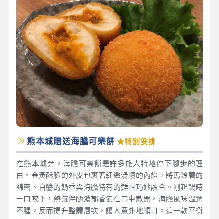
熊本城贈送海膽可樂餅
★特別安排
在熊本城旁，海膽可樂餅是許多旅人特地停下腳步的理
由。金黃酥脆的外皮包裹著細緻滑順的內餡，將馬鈴薯的
綿密、白醬的奶香與海膽特有的鮮甜巧妙融合。剛起鍋時
一口咬下，熱氣伴隨濃郁香氣在口中散開，海膽風味溫潤
不腥，反而提升整體層次，讓人意外地順口。這一款平衡