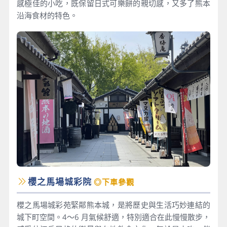
感極佳的小吃，既保留日式可樂餅的親切感，又多了熊本
沿海食材的特色。
櫻之馬場城彩院
◎下車參觀
櫻之馬場城彩苑緊鄰熊本城，是將歷史與生活巧妙連結的
城下町空間。4～6 月氣候舒適，特別適合在此慢慢散步，