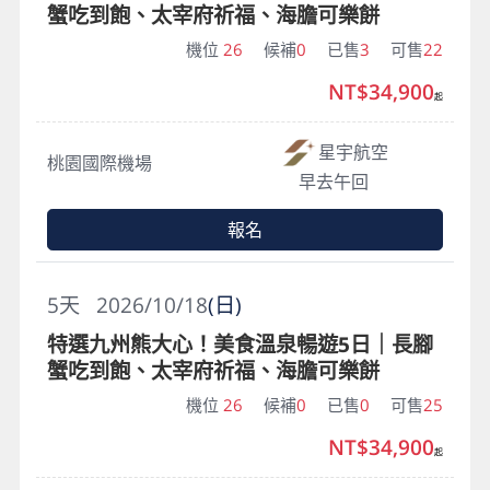
蟹吃到飽、太宰府祈福、海膽可樂餅
機位
26
候補
0
已售
3
可售
22
NT$34,900
起
星宇航空
桃園國際機場
早去午回
報名
5
天
2026/10/18
(日)
特選九州熊大心！美食溫泉暢遊5日｜長腳
蟹吃到飽、太宰府祈福、海膽可樂餅
機位
26
候補
0
已售
0
可售
25
NT$34,900
起