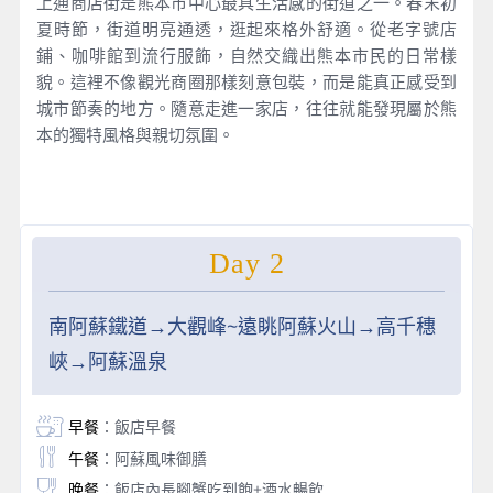
上通商店街是熊本市中心最具生活感的街道之一。春末初
夏時節，街道明亮通透，逛起來格外舒適。從老字號店
鋪、咖啡館到流行服飾，自然交織出熊本市民的日常樣
貌。這裡不像觀光商圈那樣刻意包裝，而是能真正感受到
城市節奏的地方。隨意走進一家店，往往就能發現屬於熊
本的獨特風格與親切氛圍。
Day 2
南阿蘇鐵道→大觀峰~遠眺阿蘇火山→高千穗
峽→阿蘇溫泉
早餐
：飯店早餐
午餐
：阿蘇風味御膳
晚餐
：飯店內長腳蟹吃到飽+酒水暢飲