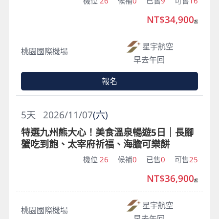
機位
26
候補
0
已售
9
可售
16
NT$34,900
起
星宇航空
桃園國際機場
早去午回
報名
5
天
2026/11/07
(六)
特選九州熊大心！美食溫泉暢遊5日｜長腳
蟹吃到飽、太宰府祈福、海膽可樂餅
機位
26
候補
0
已售
0
可售
25
NT$36,900
起
星宇航空
桃園國際機場
早去午回