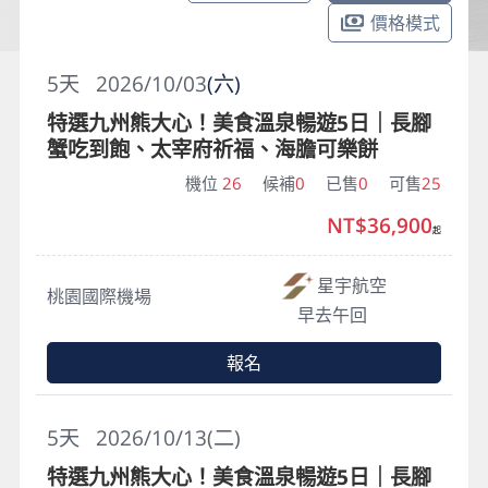
價格模式
5
天
2026/10/03
(六)
特選九州熊大心！美食溫泉暢遊5日｜長腳
蟹吃到飽、太宰府祈福、海膽可樂餅
機位
26
候補
0
已售
0
可售
25
NT$36,900
起
星宇航空
桃園國際機場
早去午回
報名
5
天
2026/10/13(二)
特選九州熊大心！美食溫泉暢遊5日｜長腳