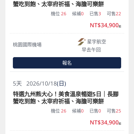
蟹吃到飽、太宰府祈福、海膽可樂餅
機位
26
候補
0
已售
3
可售
22
NT$34,900
起
星宇航空
桃園國際機場
早去午回
報名
5
天
2026/10/18
(日)
特選九州熊大心！美食溫泉暢遊5日｜長腳
蟹吃到飽、太宰府祈福、海膽可樂餅
機位
26
候補
0
已售
0
可售
25
NT$34,900
起