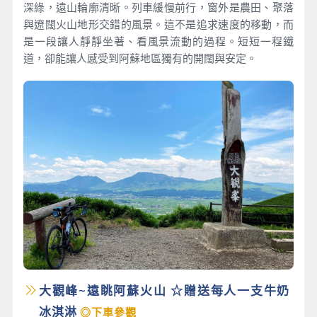
深綠，遠山輪廓清晰。列車緩慢前行，窗外是農田、聚落
與遼闊火山地形交錯的風景。這不是追求速度的移動，而
是一段讓人靜靜坐著、看風景流動的過程。短短一程鐵
道，卻能讓人感受到阿蘇地區獨有的開闊與安定。
大觀峰~遠眺阿蘇火山 ☆贈送每人一支牛奶
冰淇淋
◎下車參觀