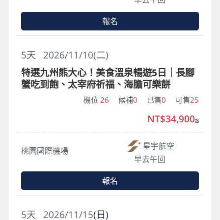
報名
5
天
2026/11/10(二)
特選九州熊大心！美食溫泉暢遊5日｜長腳
蟹吃到飽、太宰府祈福、海膽可樂餅
機位
26
候補
0
已售
0
可售
25
NT$34,900
起
星宇航空
桃園國際機場
早去午回
報名
5
天
2026/11/15
(日)