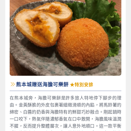
熊本城贈送海膽可樂餅
★特別安排
在熊本城旁，海膽可樂餅是許多旅人特地停下腳步的理
由。金黃酥脆的外皮包裹著細緻滑順的內餡，將馬鈴薯的
綿密、白醬的奶香與海膽特有的鮮甜巧妙融合。剛起鍋時
一口咬下，熱氣伴隨濃郁香氣在口中散開，海膽風味溫潤
不腥，反而提升整體層次，讓人意外地順口。這一款平衡