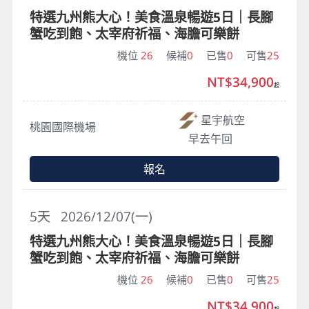
特選九州熊大心！美食溫泉暢遊5日｜長腳
蟹吃到飽、太宰府祈福、海膽可樂餅
機位
26
候補
0
已售
0
可售
25
NT$34,900
起
星宇航空
桃園國際機場
早去午回
報名
5
天
2026/12/07(一)
特選九州熊大心！美食溫泉暢遊5日｜長腳
蟹吃到飽、太宰府祈福、海膽可樂餅
機位
26
候補
0
已售
0
可售
25
NT$34,900
起