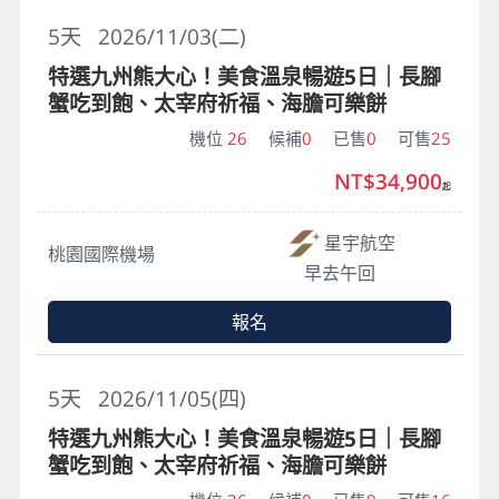
5
天
2026/11/03(二)
特選九州熊大心！美食溫泉暢遊5日｜長腳
蟹吃到飽、太宰府祈福、海膽可樂餅
機位
26
候補
0
已售
0
可售
25
NT$34,900
起
星宇航空
桃園國際機場
早去午回
報名
5
天
2026/11/05(四)
特選九州熊大心！美食溫泉暢遊5日｜長腳
蟹吃到飽、太宰府祈福、海膽可樂餅