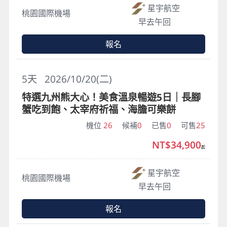
星宇航空
桃園國際機場
早去午回
報名
5
天
2026/10/20(二)
特選九州熊大心！美食溫泉暢遊5日｜長腳
蟹吃到飽、太宰府祈福、海膽可樂餅
機位
26
候補
0
已售
0
可售
25
NT$34,900
起
星宇航空
桃園國際機場
早去午回
報名