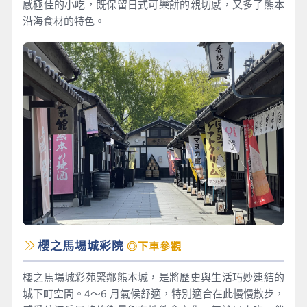
感極佳的小吃，既保留日式可樂餅的親切感，又多了熊本
沿海食材的特色。
櫻之馬場城彩院
◎下車參觀
櫻之馬場城彩苑緊鄰熊本城，是將歷史與生活巧妙連結的
城下町空間。4～6 月氣候舒適，特別適合在此慢慢散步，