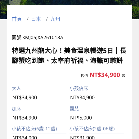
首頁
日本
九州
團號 KMJ05JXA261013A
特選九州熊大心！美食溫泉暢遊5日｜長
腳蟹吃到飽、太宰府祈福、海膽可樂餅
NT$34,900
售價
起
大人
小孩佔床
NT$34,900
NT$34,900
加床
嬰兒
NT$34,900
NT$5,000
小孩不佔床(6歲-12歲)
小孩不佔床(2歲-06歲)
NT$34,900
NT$31,900