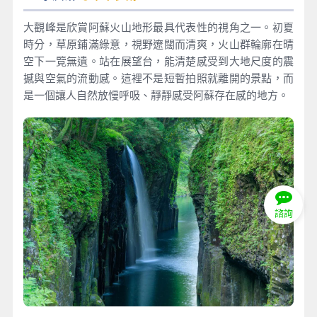
大觀峰是欣賞阿蘇火山地形最具代表性的視角之一。初夏
時分，草原鋪滿綠意，視野遼闊而清爽，火山群輪廓在晴
空下一覽無遺。站在展望台，能清楚感受到大地尺度的震
撼與空氣的流動感。這裡不是短暫拍照就離開的景點，而
是一個讓人自然放慢呼吸、靜靜感受阿蘇存在感的地方。
諮詢