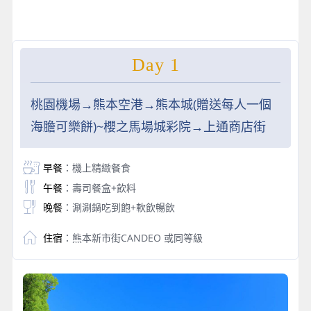
Day 1
桃園機場→熊本空港→熊本城(贈送每人一個
海膽可樂餅)~櫻之馬場城彩院→上通商店街
早餐
：機上精緻餐食
午餐
：壽司餐盒+飲料
晚餐
：涮涮鍋吃到飽+軟飲暢飲
住宿
：熊本新市街CANDEO 或同等級