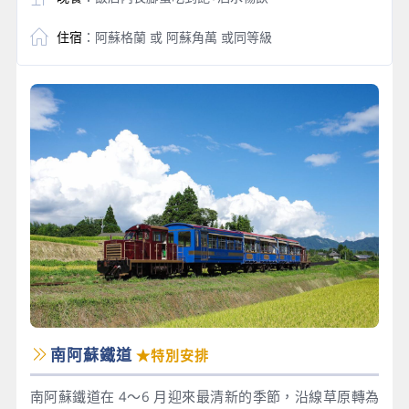
住宿
：阿蘇格蘭 或 阿蘇角萬 或同等級
南阿蘇鐵道
★特別安排
南阿蘇鐵道在 4～6 月迎來最清新的季節，沿線草原轉為