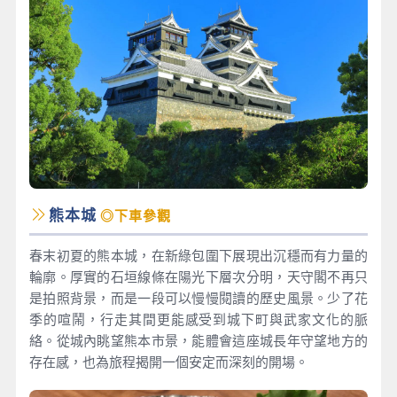
熊本城
◎下車參觀
春末初夏的熊本城，在新綠包圍下展現出沉穩而有力量的
輪廓。厚實的石垣線條在陽光下層次分明，天守閣不再只
是拍照背景，而是一段可以慢慢閱讀的歷史風景。少了花
季的喧鬧，行走其間更能感受到城下町與武家文化的脈
絡。從城內眺望熊本市景，能體會這座城長年守望地方的
存在感，也為旅程揭開一個安定而深刻的開場。