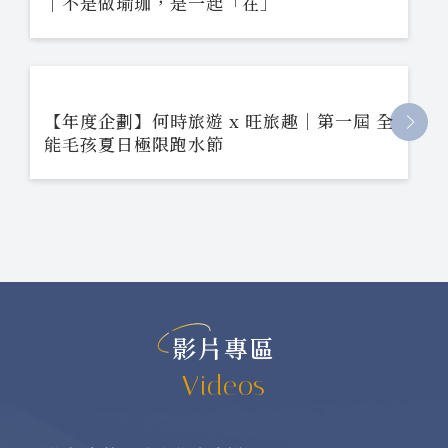
｜不是做瑜珈，是一起「在」
【年度企劃】何時旅遊 x 旺旅趣｜第一屆 全
能毛孩夏日極限跑水節
影片專區
Videos