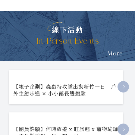
線下活動
In-Person Events
More
【親子企劃】蟲蟲特攻隊出動新竹一日｜戶
外生態步道 ✕ 小小館長雙體驗
【團員許願】何時旅遊 x 旺旅趣 x 寵物瑜珈