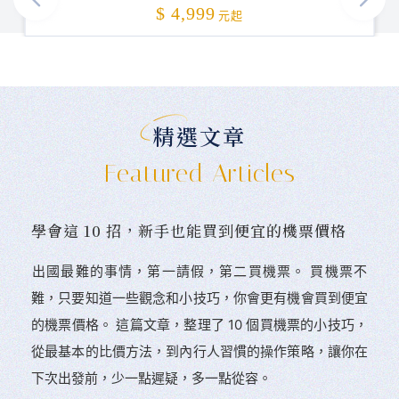
加碼贈送
$ 4,999
元起
精選文章
Featured Articles
學會這 10 招，新手也能買到便宜的機票價格
󠀠出國最難的事情，第一請假，第二買機票。 󠀠買機票不
難，只要知道一些觀念和小技巧，你會更有機會買到便宜
的機票價格。 這篇文章，整理了 10 個買機票的小技巧，
從最基本的比價方法，到內行人習慣的操作策略，讓你在
下次出發前，少一點遲疑，多一點從容。