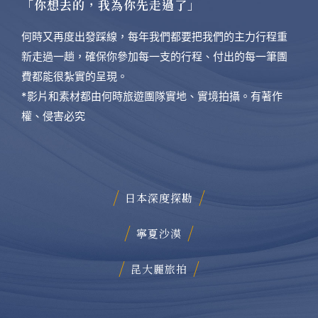
「你想去的，我為你先走過了」
何時又再度出發踩線，每年我們都要把我們的主力行程重
新走過一趟，確保你參加每一支的行程、付出的每一筆團
費都能很紮實的呈現。
*影片和素材都由何時旅遊團隊實地、實境拍攝。有著作
權、侵害必究
日本深度探勘
寧夏沙漠
昆大麗旅拍