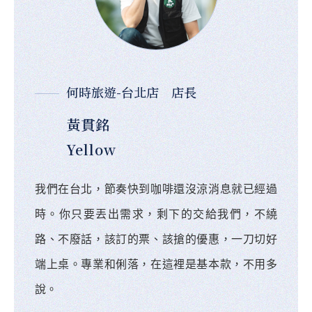
何時旅遊-台北店 店長
黃貫銘
Yellow
我們在台北，節奏快到咖啡還沒涼消息就已經過
時。你只要丟出需求，剩下的交給我們，不繞
路、不廢話，該訂的票、該搶的優惠，一刀切好
端上桌。專業和俐落，在這裡是基本款，不用多
說。