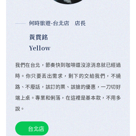
何時旅遊-台北店 店長
黃貫銘
Yellow
我們在台北，節奏快到咖啡還沒涼消息就已經過
時。你只要丟出需求，剩下的交給我們，不繞
路、不廢話，該訂的票、該搶的優惠，一刀切好
端上桌。專業和俐落，在這裡是基本款，不用多
說。
台北店