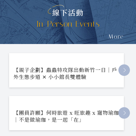
線下活動
In-Person Events
More
【親子企劃】蟲蟲特攻隊出動新竹一日｜戶
外生態步道 ✕ 小小館長雙體驗
【團員許願】何時旅遊 x 旺旅趣 x 寵物瑜珈
｜不是做瑜珈，是一起「在」