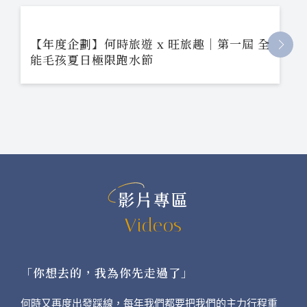
【年度企劃】何時旅遊 x 旺旅趣｜第一屆 全
能毛孩夏日極限跑水節
影片專區
Videos
「你想去的，我為你先走過了」
何時又再度出發踩線，每年我們都要把我們的主力行程重