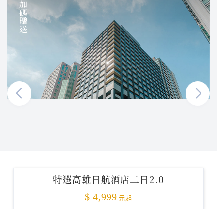
加碼贈送
特選高雄日航酒店二日2.0
$ 4,999
元起