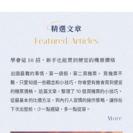
精選文章
Featured Articles
學會這 10 招，新手也能買到便宜的機票價格
󠀠出國最難的事情，第一請假，第二買機票。 󠀠買機票不
難，只要知道一些觀念和小技巧，你會更有機會買到便宜
的機票價格。 這篇文章，整理了 10 個買機票的小技巧，
從最基本的比價方法，到內行人習慣的操作策略，讓你在
下次出發前，少一點遲疑，多一點從容。