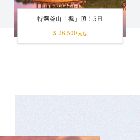
特選釜山「楓」頂！5日
$ 26,500
元起