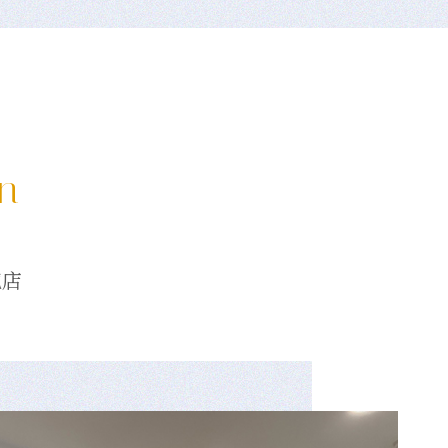
on
龍店