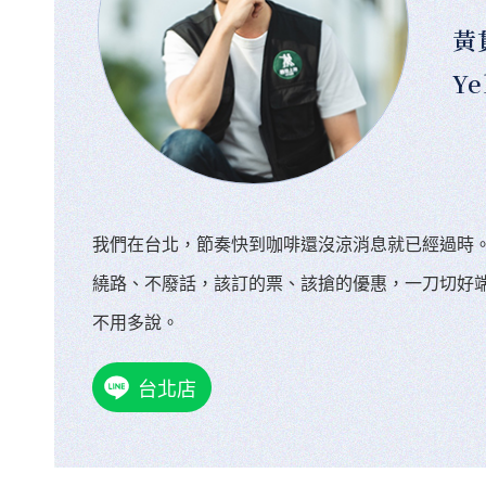
黃
Ye
我們在台北，節奏快到咖啡還沒涼消息就已經過時
繞路、不廢話，該訂的票、該搶的優惠，一刀切好
不用多說。
台北店