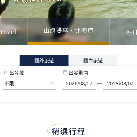
山海雙享・北海道
ravel
冬
國外旅遊
國內旅遊
出發地
出發期間
精選行程