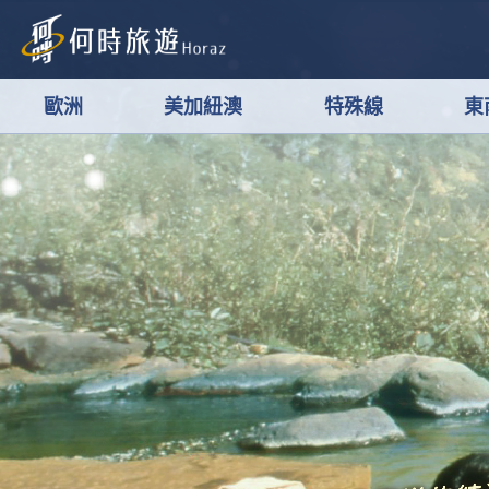
歐洲
美加紐澳
特殊線
東