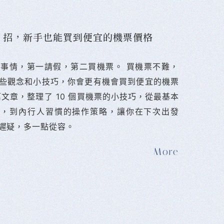
10 招，新手也能買到便宜的機票價格
難的事情，第一請假，第二買機票。 󠀠買機票不難，
些觀念和小技巧，你會更有機會買到便宜的機票
篇文章，整理了 10 個買機票的小技巧，從最基本
法，到內行人習慣的操作策略，讓你在下次出發
遲疑，多一點從容。