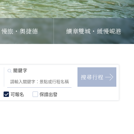
日慢旅・奧捷德
續章雙城・緩慢峴港
可報名
保證出發