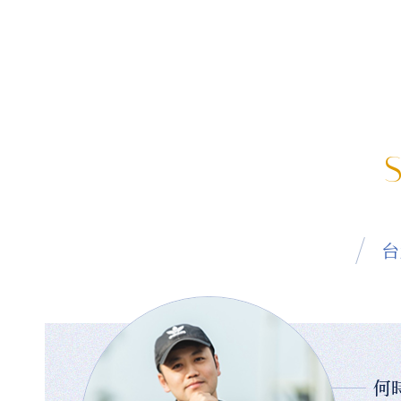
S
台
何