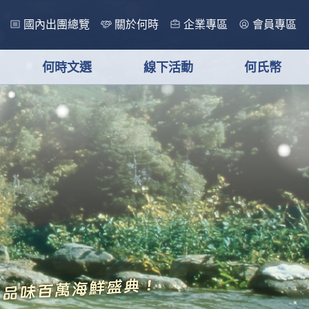
國內出團總覽
關於何時
企業專區
會員專區
何時文選
線下活動
何氏幣