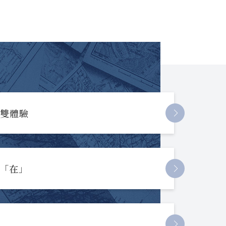
長雙體驗
起「在」
節