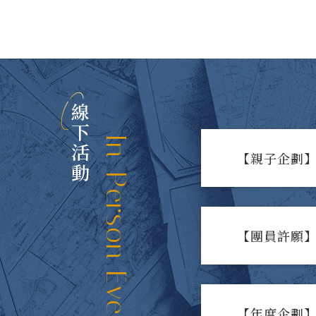
線下活動
In-Person Events
【親子企劃】
【團員許願】
【年度企劃】