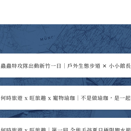
蟲蟲特攻隊出動新竹一日｜戶外生態步道 ✕ 小小館
何時旅遊 x 旺旅趣 x 寵物瑜珈｜不是做瑜珈，是一
何時旅遊 x 旺旅趣｜第一屆 全能毛孩夏日極限跑水