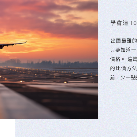
學會這 
󠀠出國最
只要知道一
價格。 這
的比價方
前，少一點