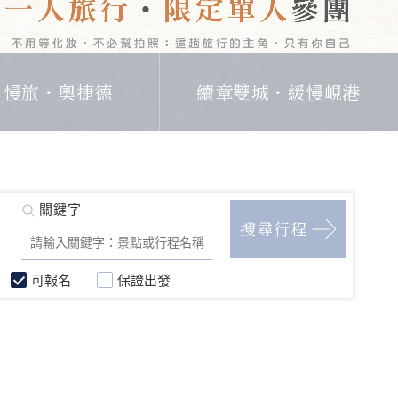
日慢旅・奧捷德
續章雙城・緩慢峴港
可報名
保證出發