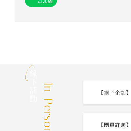
台北店
線下活動
In-Person Events
【親子企劃】
【團員許願】