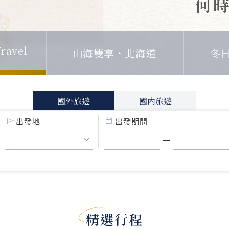
ravel
山海雙享・北海道
冬
國外旅遊
國內旅遊
出發地
出發期間
精選行程