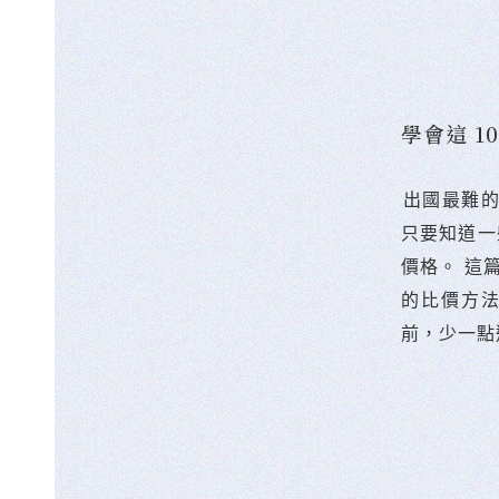
學會這 
󠀠出國最
只要知道一
價格。 這
的比價方
前，少一點