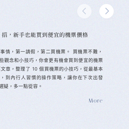
10 招，新手也能買到便宜的機票價格
難的事情，第一請假，第二買機票。 󠀠買機票不難，
些觀念和小技巧，你會更有機會買到便宜的機票
篇文章，整理了 10 個買機票的小技巧，從最基本
法，到內行人習慣的操作策略，讓你在下次出發
遲疑，多一點從容。