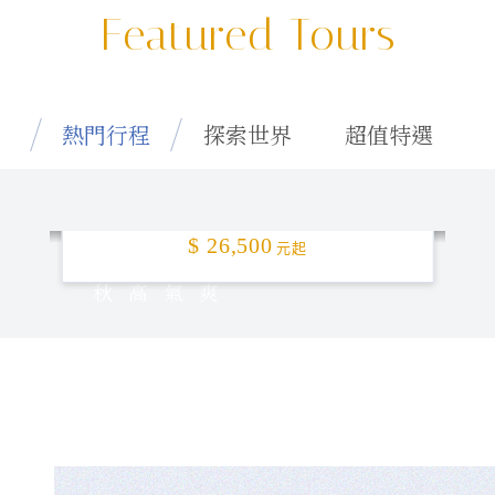
Featured Tours
熱門行程
探索世界
超值特選
特選釜山「楓」頂！5日
$ 26,500
元起
秋高氣爽