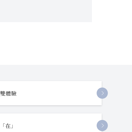
長雙體驗
起「在」