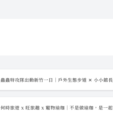
蟲蟲特攻隊出動新竹一日｜戶外生態步道 ✕ 小小館
何時旅遊 x 旺旅趣 x 寵物瑜珈｜不是做瑜珈，是一