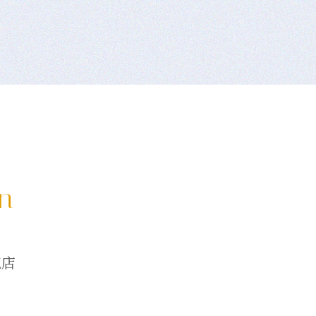
on
龍店