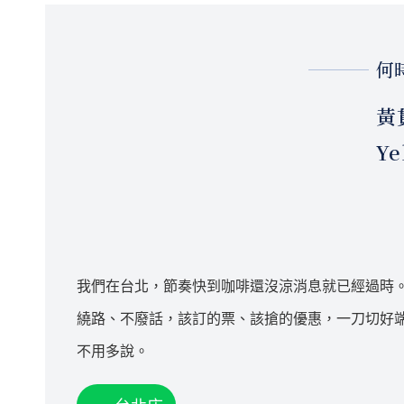
何
黃
Ye
我們在台北，節奏快到咖啡還沒涼消息就已經過時
繞路、不廢話，該訂的票、該搶的優惠，一刀切好
不用多說。