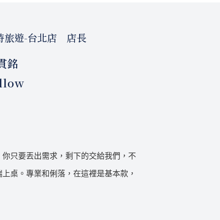
時旅遊-台北店 店長
貫銘
llow
。你只要丟出需求，剩下的交給我們，不
端上桌。專業和俐落，在這裡是基本款，