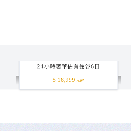
24小時奢華佔有曼谷6日
$ 18,999
元起
不准客訴