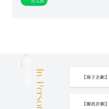
台北店
線下活動
In-Person Events
【親子企劃】
【團員許願】