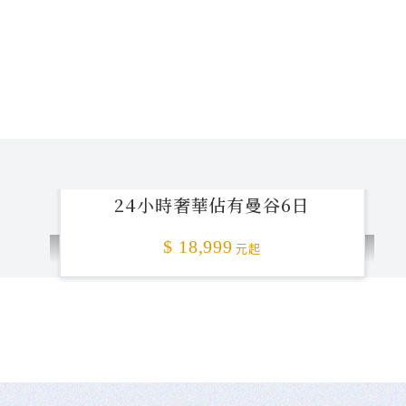
24小時奢華佔有曼谷6日
$ 18,999
元起
不准客訴