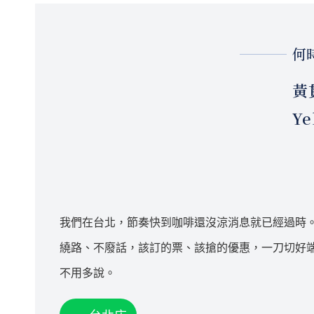
何
黃
Ye
我們在台北，節奏快到咖啡還沒涼消息就已經過時
繞路、不廢話，該訂的票、該搶的優惠，一刀切好
不用多說。