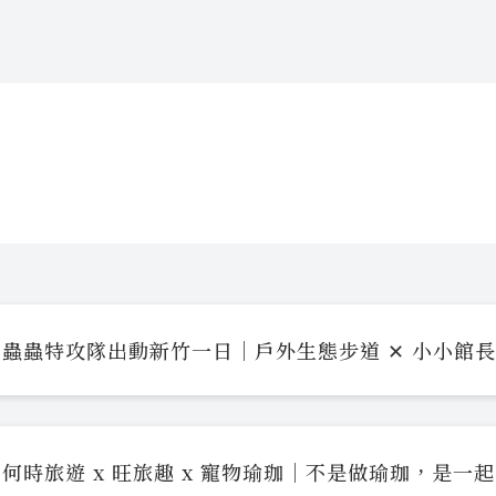
蟲蟲特攻隊出動新竹一日｜戶外生態步道 ✕ 小小館
何時旅遊 x 旺旅趣 x 寵物瑜珈｜不是做瑜珈，是一