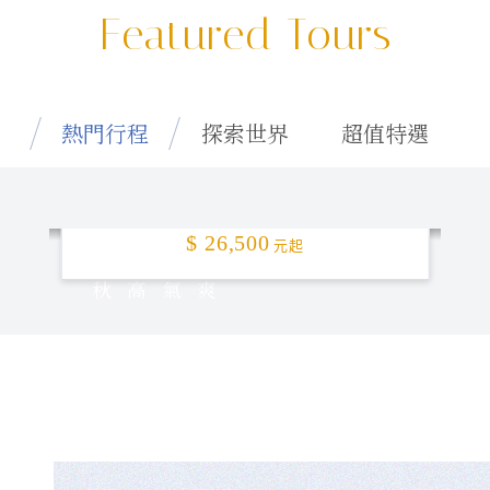
Featured Tours
熱門行程
探索世界
超值特選
特選釜山「楓」頂！5日
$ 26,500
元起
秋高氣爽