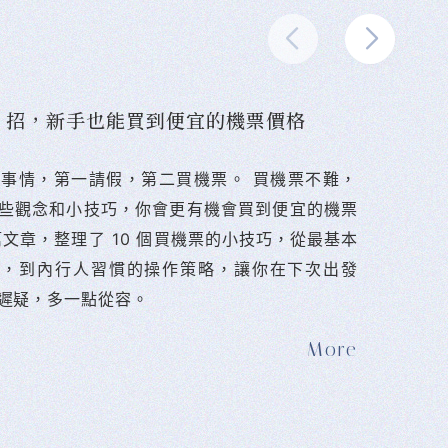
10 招，新手也能買到便宜的機票價格
難的事情，第一請假，第二買機票。 󠀠買機票不難，
些觀念和小技巧，你會更有機會買到便宜的機票
篇文章，整理了 10 個買機票的小技巧，從最基本
法，到內行人習慣的操作策略，讓你在下次出發
遲疑，多一點從容。