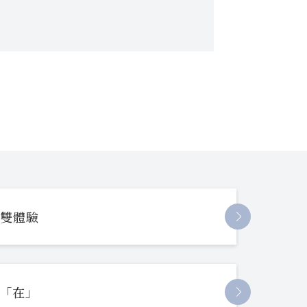
長雙體驗
起「在」