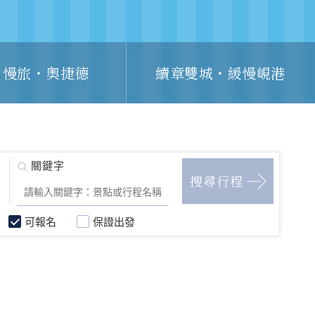
日慢旅・奧捷德
續章雙城・緩慢峴港
可報名
保證出發