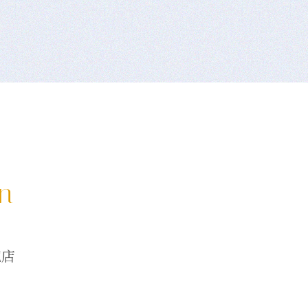
on
龍店