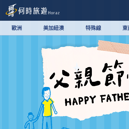
歐洲
美加紐澳
特殊線
東