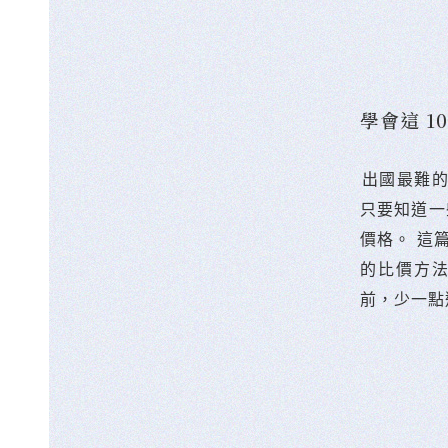
學會這 
󠀠出國最
只要知道一
價格。 這
的比價方
前，少一點