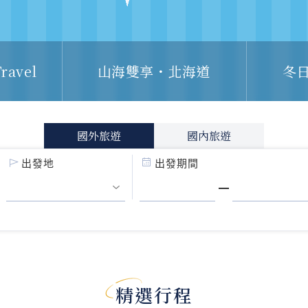
ravel
山海雙享・北海道
冬
國外旅遊
國內旅遊
出發地
出發期間
精選行程