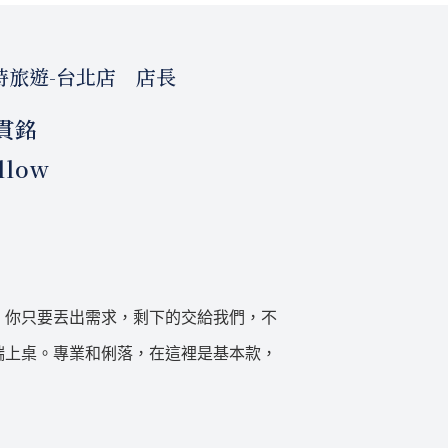
時旅遊-台北店 店長
貫銘
llow
。你只要丟出需求，剩下的交給我們，不
端上桌。專業和俐落，在這裡是基本款，