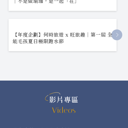
｜不是做瑜珈，是一起「在」
【年度企劃】何時旅遊 x 旺旅趣｜第一屆 全
能毛孩夏日極限跑水節
影片專區
Videos