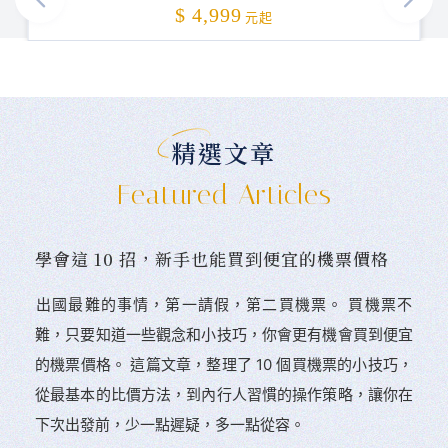
加碼贈送
$ 4,999
元起
精選文章
Featured Articles
學會這 10 招，新手也能買到便宜的機票價格
󠀠出國最難的事情，第一請假，第二買機票。 󠀠買機票不
難，只要知道一些觀念和小技巧，你會更有機會買到便宜
的機票價格。 這篇文章，整理了 10 個買機票的小技巧，
從最基本的比價方法，到內行人習慣的操作策略，讓你在
下次出發前，少一點遲疑，多一點從容。