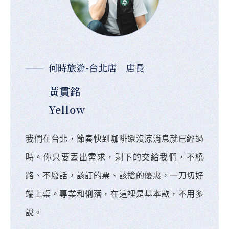
何時旅遊-台北店 店長
黃貫銘
Yellow
我們在台北，節奏快到咖啡還沒涼消息就已經過
時。你只要丟出需求，剩下的交給我們，不繞
路、不廢話，該訂的票、該搶的優惠，一刀切好
端上桌。專業和俐落，在這裡是基本款，不用多
說。