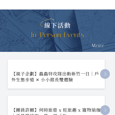
線下活動
In-Person Events
More
【親子企劃】蟲蟲特攻隊出動新竹一日｜戶
外生態步道 ✕ 小小館長雙體驗
【團員許願】何時旅遊 x 旺旅趣 x 寵物瑜珈