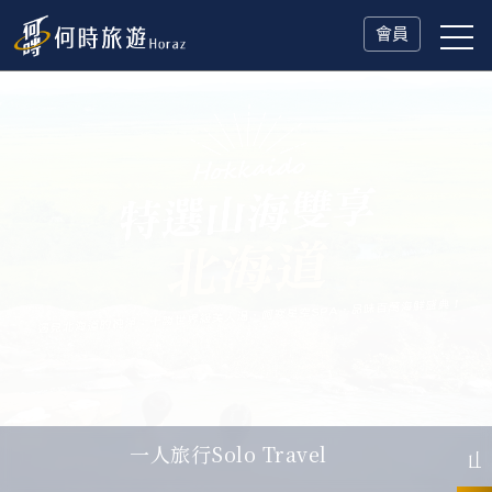
會員
山海雙享・北海道
父親節．限時特別企劃
一人旅行Solo Travel