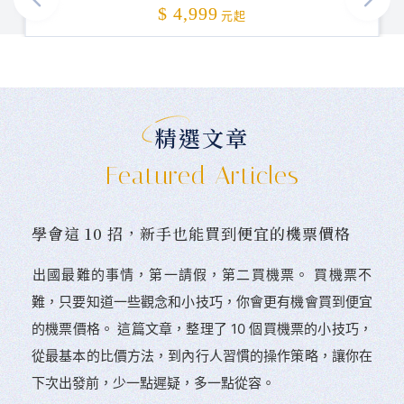
加碼贈送
特選高雄日航酒店二日2.0
$ 4,999
元起