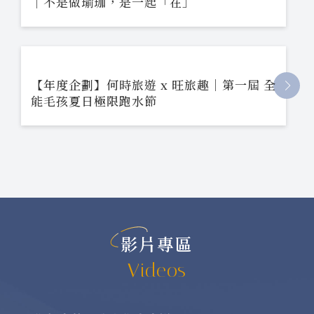
線下活動
In-Person Events
More
【親子企劃】蟲蟲特攻隊出動新竹一日｜戶
外生態步道 ✕ 小小館長雙體驗
【團員許願】何時旅遊 x 旺旅趣 x 寵物瑜珈
｜不是做瑜珈，是一起「在」