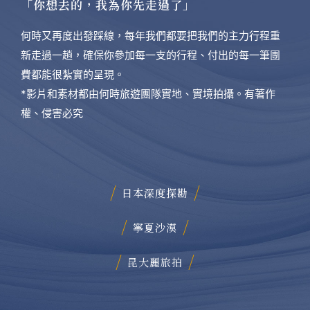
【年度企劃】何時旅遊 x 旺旅趣｜第一屆 全
能毛孩夏日極限跑水節
影片專區
Videos
「你想去的，我為你先走過了」
何時又再度出發踩線，每年我們都要把我們的主力行程重