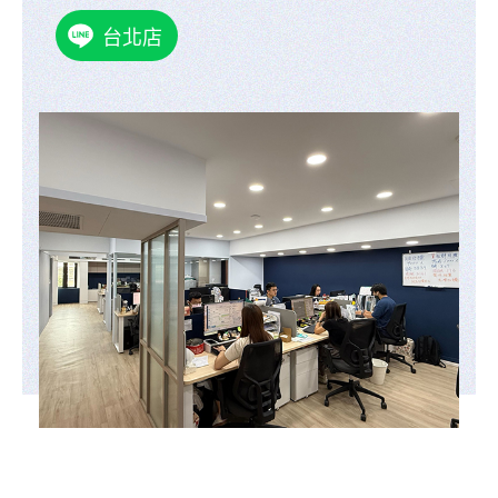
何時旅遊-台北店 店長
黃貫銘
Yellow
我們在台北，節奏快到咖啡還沒涼消息就已經過
時。你只要丟出需求，剩下的交給我們，不繞
路、不廢話，該訂的票、該搶的優惠，一刀切好
端上桌。專業和俐落，在這裡是基本款，不用多
說。
台北店