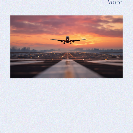
精選文章
Featured Articles
學會這 10 招，新手也能買到便宜的機票價格
󠀠出國最難的事情，第一請假，第二買機票。 󠀠買機票不
難，只要知道一些觀念和小技巧，你會更有機會買到便宜
的機票價格。 這篇文章，整理了 10 個買機票的小技巧，
從最基本的比價方法，到內行人習慣的操作策略，讓你在
下次出發前，少一點遲疑，多一點從容。