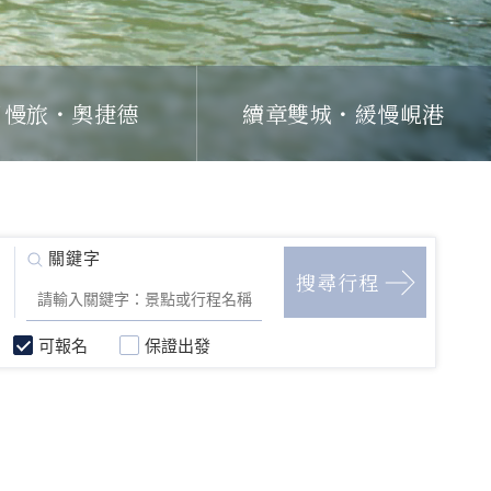
日慢旅・奧捷德
續章雙城・緩慢峴港
可報名
保證出發