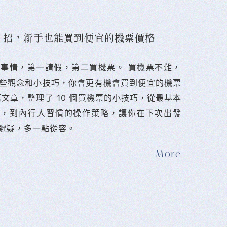
10 招，新手也能買到便宜的機票價格
難的事情，第一請假，第二買機票。 󠀠買機票不難，
些觀念和小技巧，你會更有機會買到便宜的機票
篇文章，整理了 10 個買機票的小技巧，從最基本
法，到內行人習慣的操作策略，讓你在下次出發
遲疑，多一點從容。