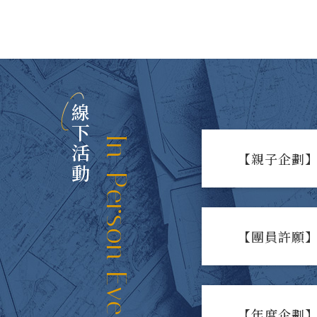
線下活動
In-Person Events
【親子企劃】
【團員許願】
【年度企劃】