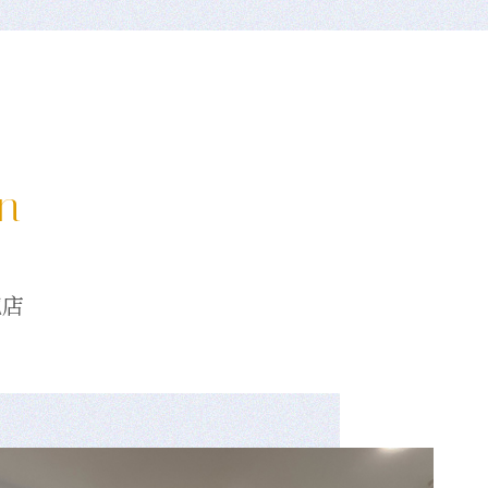
on
龍店