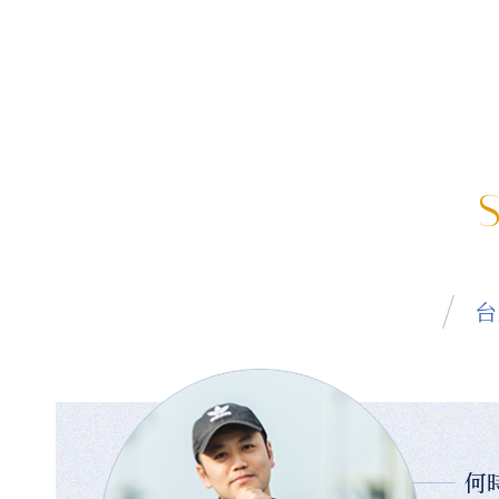
S
台
何