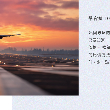
學會這 
󠀠出國最
只要知道一
價格。 這
的比價方
前，少一點