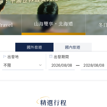
冬
ravel
山海雙享・北海道
國外旅遊
國內旅遊
出發地
出發期間
精選行程