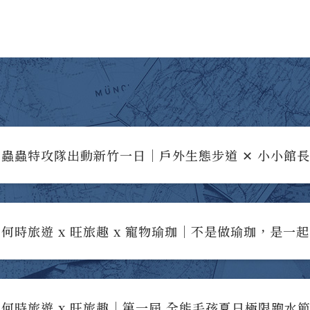
蟲蟲特攻隊出動新竹一日｜戶外生態步道 ✕ 小小館
何時旅遊 x 旺旅趣 x 寵物瑜珈｜不是做瑜珈，是一
何時旅遊 x 旺旅趣｜第一屆 全能毛孩夏日極限跑水