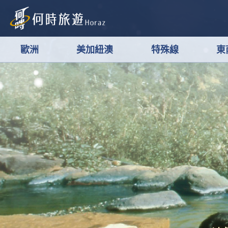
歐洲
美加紐澳
特殊線
東