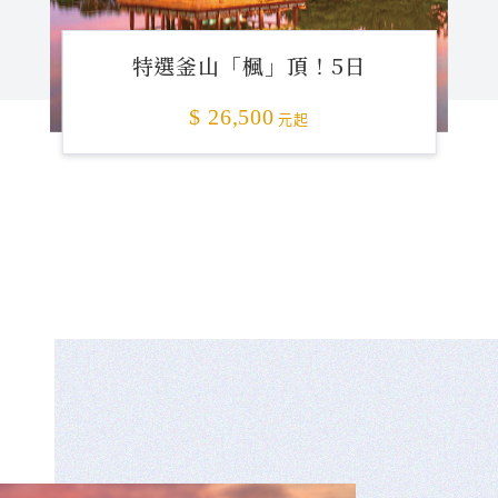
特選釜山「楓」頂！5日
$ 26,500
元起