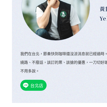
黃
Ye
我們在台北，節奏快到咖啡還沒涼消息就已經過時
繞路、不廢話，該訂的票、該搶的優惠，一刀切好
不用多說。
台北店