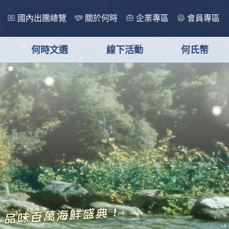
國內出團總覽
關於何時
企業專區
會員專區
何時文選
線下活動
何氏幣