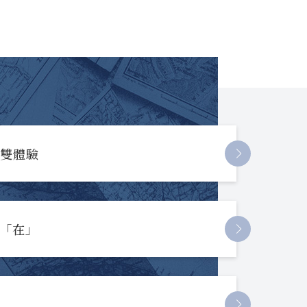
長雙體驗
起「在」
節