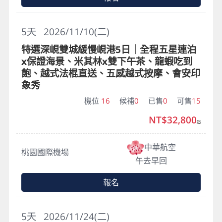
5
天
2026/11/10(二)
特選深峴雙城緩慢峴港5日｜全程五星連泊
x保證海景、米其林x雙下午茶、龍蝦吃到
飽、越式法棍直送、五感越式按摩、會安印
象秀
機位
16
候補
0
已售
0
可售
15
NT$32,800
起
中華航空
桃園國際機場
午去早回
報名
5
天
2026/11/24(二)