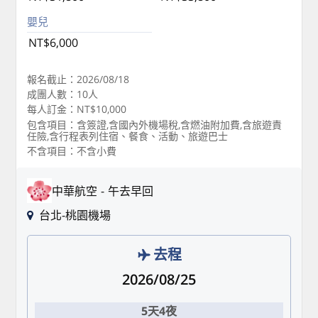
嬰兒
NT$6,000
報名截止：2026/08/18
成團人數：10人
每人訂金：NT$10,000
包含項目：含簽證,含國內外機場稅,含燃油附加費,含旅遊責
任險,含行程表列住宿、餐食、活動、旅遊巴士
不含項目：不含小費
中華航空
午去早回
台北-桃園機場
去程
2026/08/25
5天4夜