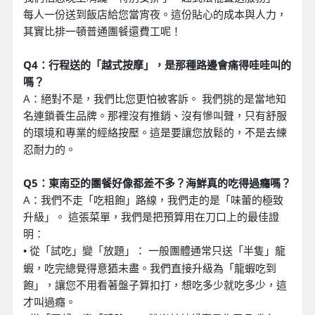
每人一份送到飯店給您當宵夜。這份貼心的成本與人力，
其實比排一頓普通團餐還費工呢！
Q4：行程送的「越式按摩」，是那種路邊會痛得哇哇叫的
嗎？
A：絕對不是，我們比您更怕被客訴。 我們挑的是當地知
名連鎖養生品牌。那裡沒有推銷、沒有慘叫聲，只有舒服
的環境和專業的經絡按壓。這是要讓您放鬆的，不是去練
忍耐力的。
Q5：東南亞的團餐好像都差不多？海鮮真的吃得過癮嗎？
A：我們不走「吃粗飽」路線，我們走的是「味蕾的極致
升級」。 這張菜單，我們是把預算用在刀口上的最佳證
明：
從「試吃」變「放題」： 一般團體通常只送「半隻」龍
•
蝦，吃完總覺得意猶未盡。我們直接升級為「龍蝦吃到
飽」，讓您不用看著盤子算扣打，想吃多少就吃多少，這
才叫過癮。