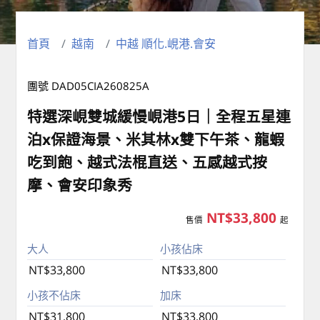
首頁
越南
中越 順化.峴港.會安
團號 DAD05CIA260825A
特選深峴雙城緩慢峴港5日｜全程五星連
泊x保證海景、米其林x雙下午茶、龍蝦
吃到飽、越式法棍直送、五感越式按
摩、會安印象秀
NT$33,800
售價
起
大人
小孩佔床
NT$33,800
NT$33,800
小孩不佔床
加床
NT$31,800
NT$33,800