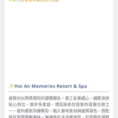
Hoi An Memories Resort & Spa
度假村以熱情周到的服務聞名，員工友善細心、細節安排
貼心到位，是許多家庭、情侶與長住旅客的首選住宿之
一。館內餐飲同樣精彩，融入當地食材與國際菜色，搭配
飯店氛圍更顯美味。無論是在泳池邊放空、於庭園步道散