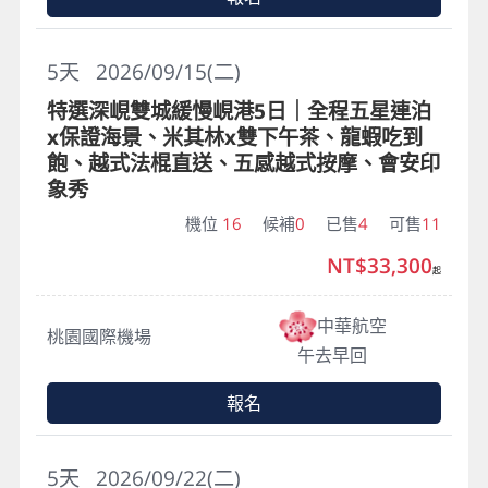
5
天
2026/09/15(二)
特選深峴雙城緩慢峴港5日｜全程五星連泊
x保證海景、米其林x雙下午茶、龍蝦吃到
飽、越式法棍直送、五感越式按摩、會安印
象秀
機位
16
候補
0
已售
4
可售
11
NT$33,300
起
中華航空
桃園國際機場
午去早回
報名
5
天
2026/09/22(二)