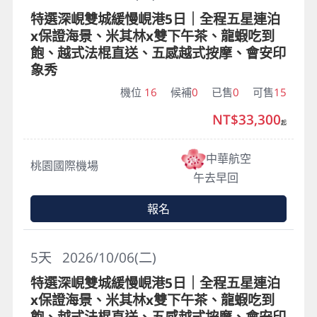
特選深峴雙城緩慢峴港5日｜全程五星連泊
x保證海景、米其林x雙下午茶、龍蝦吃到
飽、越式法棍直送、五感越式按摩、會安印
象秀
機位
16
候補
0
已售
0
可售
15
NT$33,300
起
中華航空
桃園國際機場
午去早回
報名
5
天
2026/10/06(二)
特選深峴雙城緩慢峴港5日｜全程五星連泊
x保證海景、米其林x雙下午茶、龍蝦吃到
飽、越式法棍直送、五感越式按摩、會安印