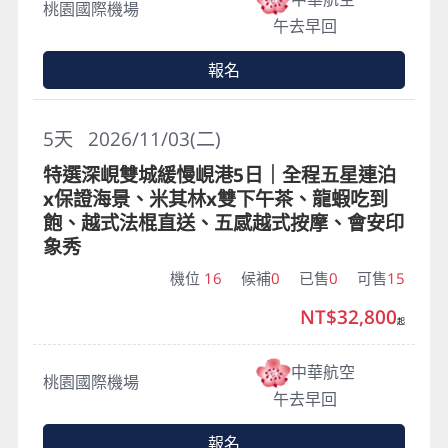
桃園國際機場
午去早回
報名
5
天
2026/11/03(二)
特選深峴雙城緩慢峴港5日｜全程五星連泊
x保證海景、米其林x雙下午茶、龍蝦吃到
飽、越式法棍直送、五感越式按摩、會安印
象秀
機位
16
候補
0
已售
0
可售
15
NT$32,800
起
中華航空
桃園國際機場
午去早回
報名