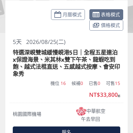
月曆模式
表格模式
價格模式
5
天
2026/08/25(二)
特選深峴雙城緩慢峴港5日｜全程五星連泊
x保證海景、米其林x雙下午茶、龍蝦吃到
飽、越式法棍直送、五感越式按摩、會安印
象秀
機位
16
候補
0
已售
0
可售
15
NT$33,800
起
中華航空
桃園國際機場
午去早回
報名