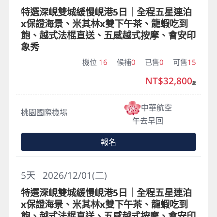
特選深峴雙城緩慢峴港5日｜全程五星連泊
x保證海景、米其林x雙下午茶、龍蝦吃到
飽、越式法棍直送、五感越式按摩、會安印
象秀
機位
16
候補
0
已售
0
可售
15
NT$32,800
起
中華航空
桃園國際機場
午去早回
報名
5
天
2026/12/01(二)
特選深峴雙城緩慢峴港5日｜全程五星連泊
x保證海景、米其林x雙下午茶、龍蝦吃到
飽、越式法棍直送、五感越式按摩、會安印