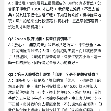
A：相信我，當您看到五星級飯店的 Buffet 有多豐盛，您
會恨不得我們 10:30 才出發。 我們是去渡假，不是去當
兵。與其睡眼惺忪去趕行程，不如睡飽吃好，精神飽滿地
玩，照片拍起來也比較漂亮！(真心話：五星早餐那麼貴，
沒吃到才叫浪費錢！)
Q2：voco 飯店很潮，長輩住得慣嗎？
A：放心，「無敵海景」是世界共通語言。 不管幾歲，早
上拉開窗簾看到整片大海，心情絕對美麗。而且我們安排
了「雙城記」：峴港住摩登海景，會安住復古小島。這一
動一靜的搭配，剛好滿足全家大小的喜好。
Q3：第三天晚餐為什麼要「自理」？是不是想省餐費？
A： 剛好相反，這是為了讓您的胃「休息」，也是為了給
您真正的自由。我們特別安排當天約15:00 就入住飯店，
就是希望您能放下行李、換上輕便服裝，悠閒地享用我們
準備的五星級下午茶，根據以往經驗，晚上客人通常吃不
下正餐。與其強迫您去餐廳坐著，不如讓您自由活動。 但
我們怕您晚上嘴饞，特別安排了「越式法棍直送服務」，