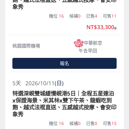
象秀
機位
16
候補
0
已售
4
可售
11
NT$33,300
起
中華航空
桃園國際機場
午去早回
報名
5
天
2026/10/11
(日)
特選深峴雙城緩慢峴港5日｜全程五星連泊
x保證海景、米其林x雙下午茶、龍蝦吃到
飽、越式法棍直送、五感越式按摩、會安印
象秀
機位
16
候補
0
已售
0
可售
15