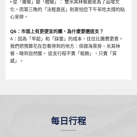
從「團餐」變「體驗」： 雙米其林餐廳是為了品嚐文
•
化，而第三晚的「法棍直送」則是怕您下午茶吃太撐的貼
心安排。
Q6：市面上有更便宜的團，為什麼要選這支？
A：因為「早起」和「踩雷」的成本，往往比團費更貴。
我們把預算花在您看得到的地方：保證海景房、米其林
餐、睡到自然醒。 這支行程不賣「粗飽」，只賣「質
感」。
每日行程