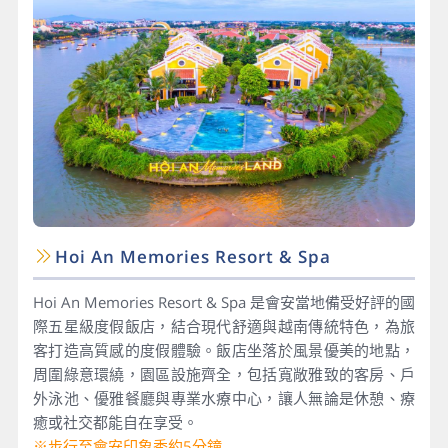
Hoi An Memories Resort & Spa
Hoi An Memories Resort & Spa 是會安當地備受好評的國
際五星級度假飯店，結合現代舒適與越南傳統特色，為旅
客打造高質感的度假體驗。飯店坐落於風景優美的地點，
周圍綠意環繞，園區設施齊全，包括寬敞雅致的客房、戶
外泳池、優雅餐廳與專業水療中心，讓人無論是休憩、療
癒或社交都能自在享受。
※步行至會安印象秀約5分鐘