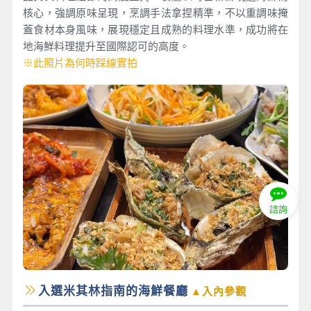
核心，強調原味呈現，烹調手法拿捏精準，不以重調味掩
蓋食材本身風味，展現穩定且成熟的料理水準，成功將在
地海鮮料理提升至國際認可的高度。
※此照片為何時踩線實拍
諮詢
入選米其林指南的海鮮餐廳
▲入內參觀