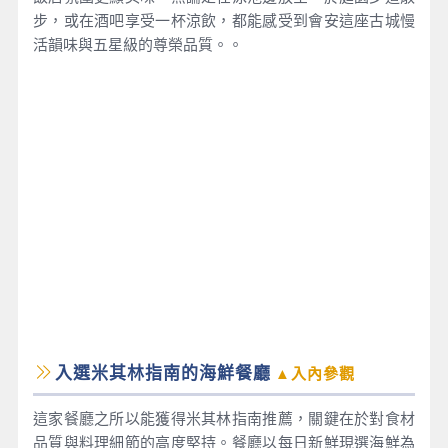
步，或在酒吧享受一杯涼飲，都能感受到會安這座古城慢
活韻味與五星級的尊榮品質。。
入選米其林指南的海鮮餐廳
▲入內參觀
這家餐廳之所以能獲得米其林指南推薦，關鍵在於對食材
品質與料理細節的高度堅持。餐廳以每日新鮮現選海鮮為