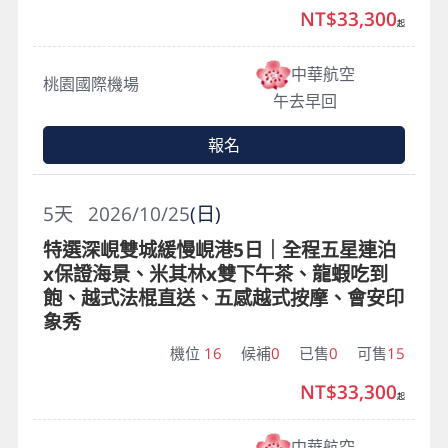
NT$33,300
起
中華航空
桃園國際機場
午去早回
報名
5
天
2026/10/25
(日)
特選深峴雙城緩慢峴港5日｜全程五星連泊
x保證海景、米其林x雙下午茶、龍蝦吃到
飽、越式法棍直送、五感越式按摩、會安印
象秀
機位
16
候補
0
已售
0
可售
15
NT$33,300
起
中華航空