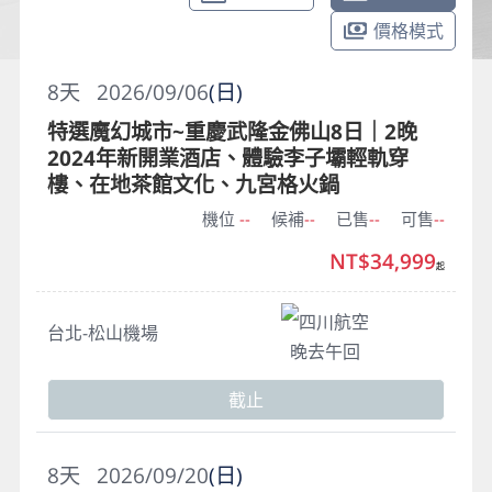
價格模式
8
天
2026/09/06
(日)
特選魔幻城市~重慶武隆金佛山8日｜2晚
2024年新開業酒店、體驗李子壩輕軌穿
樓、在地茶館文化、九宮格火鍋
機位
--
候補
--
已售
--
可售
--
NT$34,999
起
四川航空
台北-松山機場
晚去午回
截止
8
天
2026/09/20
(日)