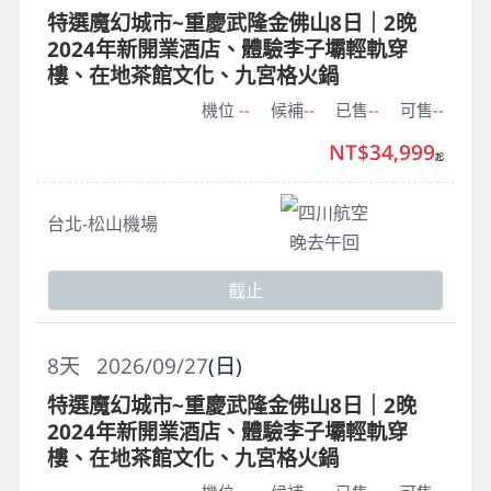
特選魔幻城市~重慶武隆金佛山8日｜2晚
2024年新開業酒店、體驗李子壩輕軌穿
樓、在地茶館文化、九宮格火鍋
機位
--
候補
--
已售
--
可售
--
NT$34,999
起
四川航空
台北-松山機場
晚去午回
截止
8
天
2026/09/27
(日)
特選魔幻城市~重慶武隆金佛山8日｜2晚
2024年新開業酒店、體驗李子壩輕軌穿
樓、在地茶館文化、九宮格火鍋