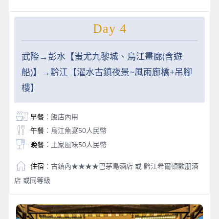
Day 4
武隆→彭水【蚩尤九黎城、烏江畫廊(含遊
船)】→黔江【濯水古鎮夜景~風雨廊橋+吊腳
樓】
早餐
：飯店內用
午餐
：烏江魚宴50人民幣
晚餐
：土家風味50人民幣
住宿
：古鎮內★★★★巴茅島酒店 或 黔江希爾頓歡朋酒
店 或同等級