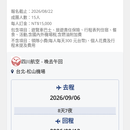
報名截止：2026/08/22
成團人數：15人
每人訂金：NT$15,000
包含項目：遊覽車巴士、旅遊責任保險、行程表列住宿、餐
食、活動,含國內外機場稅,含燃油附加費
不含項目：領隊小費(每人每天300 元台幣)、個人花費及行
程未提及費用
四川航空
晚去午回
台北-松山機場
去程
2026/09/06
8天7夜
回程