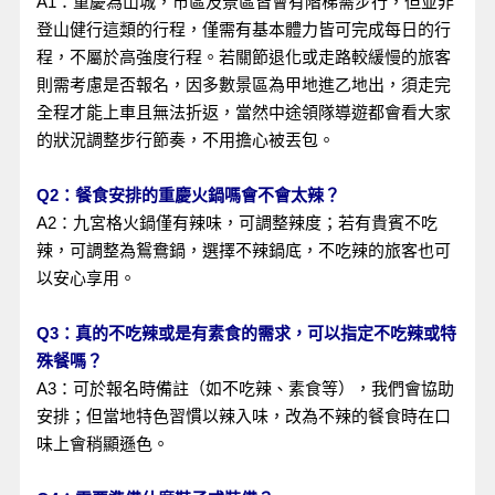
A1：重慶為山城，市區及景區皆會有階梯需步行，但並非
登山健行這類的行程，僅需有基本體力皆可完成每日的行
程，不屬於高強度行程。若關節退化或走路較緩慢的旅客
則需考慮是否報名，因多數景區為甲地進乙地出，須走完
全程才能上車且無法折返，當然中途領隊導遊都會看大家
的狀況調整步行節奏，不用擔心被丟包。
Q2：餐食安排的重慶火鍋嗎會不會太辣？
A2：九宮格火鍋僅有辣味，可調整辣度；若有貴賓不吃
辣，可調整為鴛鴦鍋，選擇不辣鍋底，不吃辣的旅客也可
以安心享用。
Q3：真的不吃辣或是有素食的需求，可以指定不吃辣或特
殊餐嗎？
A3：可於報名時備註（如不吃辣、素食等），我們會協助
安排；但當地特色習慣以辣入味，改為不辣的餐食時在口
味上會稍顯遜色。