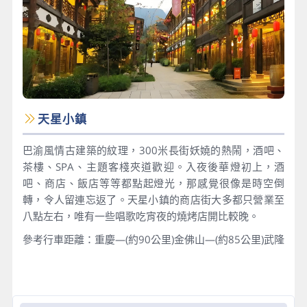
天星小鎮
巴渝風情古建築的紋理，300米長街妖嬈的熱鬧，酒吧、
茶樓、SPA、主題客棧夾道歡迎。入夜後華燈初上，酒
吧、商店、飯店等等都點起燈光，那感覺很像是時空倒
轉，令人留連忘返了。天星小鎮的商店街大多都只營業至
八點左右，唯有一些唱歌吃宵夜的燒烤店開比較晚。
參考行車距離：重慶—(約90公里)金佛山—(約85公里)武隆