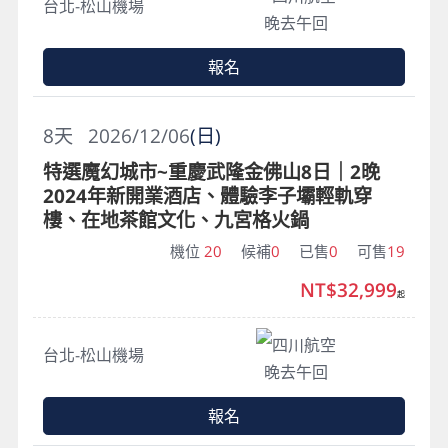
台北-松山機場
晚去午回
報名
8
天
2026/12/06
(日)
特選魔幻城市~重慶武隆金佛山8日｜2晚
2024年新開業酒店、體驗李子壩輕軌穿
樓、在地茶館文化、九宮格火鍋
機位
20
候補
0
已售
0
可售
19
NT$32,999
起
四川航空
台北-松山機場
晚去午回
報名