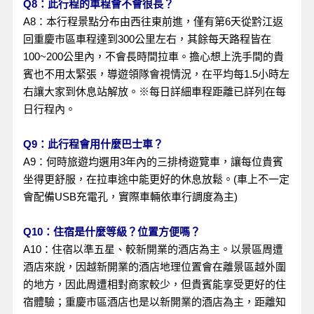
Q8：此行程的車程會不會很長？
A8：本行程景點分布由西往東前進，僅有第6天從黔江返
回重慶市區車程達到300公里左右，其餘每天路程皆在
100~200公里內，不會長時間拉車。擔心想上洗手間的貴
賓也不用太緊張，導遊領隊會視情況，在平均每1.5小時左
右讓大家到休息站解放。※每日詳細車程距離已詳列在每
日行程內。
Q9：此行程會用什麼巴士車？
A9：何時旅遊均選用3年內的三排椅遊覽車，讓每位貴賓
坐得更舒服，在拉車途中能更好的休息放鬆。(車上不一定
會配備USB充電孔，實際車輛依車行調度為主)
Q10：住宿是什麼等級？位置方便嗎？
A10：住宿以準五星、較新開業的酒店為主。以景區周遭
酒店來說，因越新開業的酒店地理位置會在離景區越外圍
的地方，因此周遭相對商家較少，但貴賓能享受更好的住
宿體驗；重慶市區酒店也是以新開業的酒店為主，距離知