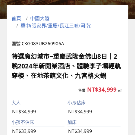
首頁
中國大陸
華中(張家界/重慶/長江三峽/河南)
團號 CKG083UB260906A
特選魔幻城市~重慶武隆金佛山8日｜2
晚2024年新開業酒店、體驗李子壩輕軌
穿樓、在地茶館文化、九宮格火鍋
NT$34,999
售價
起
大人
小孩佔床
NT$34,999
NT$34,999
小孩不佔床
加床
NT$33,999
NT$34,999