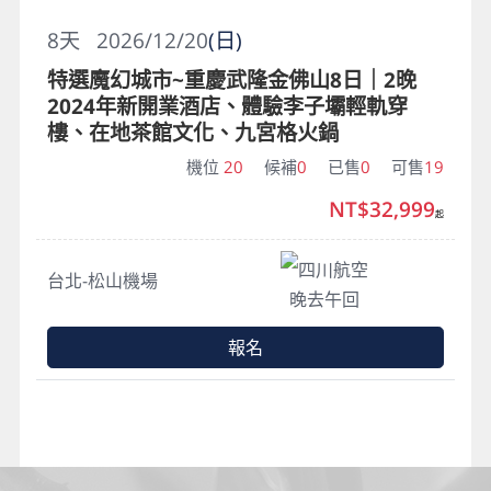
8
天
2026/12/20
(日)
特選魔幻城市~重慶武隆金佛山8日｜2晚
2024年新開業酒店、體驗李子壩輕軌穿
樓、在地茶館文化、九宮格火鍋
機位
20
候補
0
已售
0
可售
19
NT$32,999
起
四川航空
台北-松山機場
晚去午回
報名