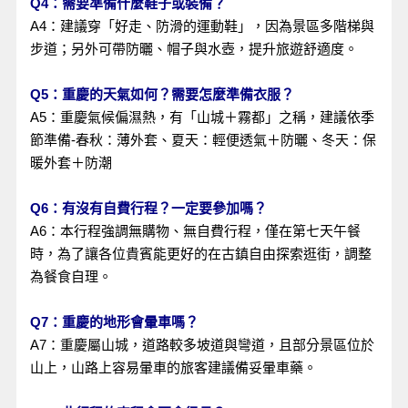
Q4：需要準備什麼鞋子或裝備？
A4：建議穿「好走、防滑的運動鞋」，因為景區多階梯與
步道；另外可帶防曬、帽子與水壺，提升旅遊舒適度。
Q5：重慶的天氣如何？需要怎麼準備衣服？
A5：重慶氣候偏濕熱，有「山城＋霧都」之稱，建議依季
節準備-春秋：薄外套、夏天：輕便透氣＋防曬、冬天：保
暖外套＋防潮
Q6：有沒有自費行程？一定要參加嗎？
A6：本行程強調無購物、無自費行程，僅在第七天午餐
時，為了讓各位貴賓能更好的在古鎮自由探索逛街，調整
為餐食自理。
Q7：重慶的地形會暈車嗎？
A7：重慶屬山城，道路較多坡道與彎道，且部分景區位於
山上，山路上容易暈車的旅客建議備妥暈車藥。