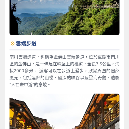
雲端步道
南川雲端步道，也稱為金佛山雲端步道，位於重慶市南川
區的金佛山，是一條建在峭壁上的棧道，全長3.5公里，海
拔2000多米。 遊客可以在步道上漫步，欣賞周圍的自然
風光，包括連綿的山巒、幽深的峽谷以及雲海奇觀，體驗
“人在畫中游”的意境。