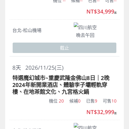
機位
--
候補
--
已售
--
可售
--
NT$34,999
起
四川航空
台北-松山機場
晚去午回
截止
8
天
2026/11/25(三)
特選魔幻城市~重慶武隆金佛山8日｜2晚
2024年新開業酒店、體驗李子壩輕軌穿
樓、在地茶館文化、九宮格火鍋
機位
20
候補
0
已售
9
可售
10
NT$32,999
起
四川航空