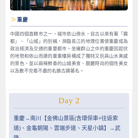
重慶
中國四個直轄市之一，城市依山傍水，自古以來有著「霧
都」、「山城」的別稱，瀕臨長江的地理位置使重慶成為
政治經濟及交通的重要都市。坐擁群山之中的重慶因起伏
的地勢和依山而建的重重樓房構成了獨特又別具山水美感
的景色，並以麻辣鮮香的山城美食、靚麗時尚的個性美女
以及數不完看不盡的名勝古蹟著名。
Day 2
重慶→南川【金佛山景區(含環保車+往返索
道)、金龜朝陽、雲端步道、天星小鎮】→武
隆