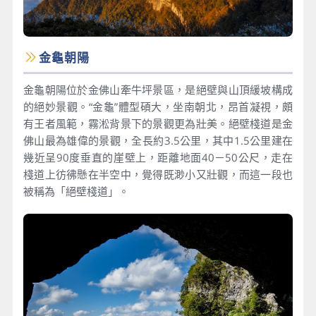
金龜朝陽
金龜朝陽位於金佛山牽牛坪景區，是絕壁與山頂緩坡構成
的絕妙景觀。“金龜”體型碩大，坐南朝北，昂首凝視，頗
有王者風範，霧淞背景下的景觀更為壯美。絕壁棧道是金
佛山最為雄偉的景觀，全長約3.5公里，其中1.5公里建在
幾近呈90度垂直的崖壁上，距離地面40－50公尺，走在
棧道上彷彿懸在半空中，覺得既渺小又壯觀，而這一段也
被稱為「絕壁棧道」。