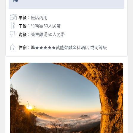
早餐
：飯店內用
午餐
：竹筍宴50人民幣
晚餐
：養生雞湯50人民幣
住宿
：準★★★★★武隆榮融金科酒店 或同等級