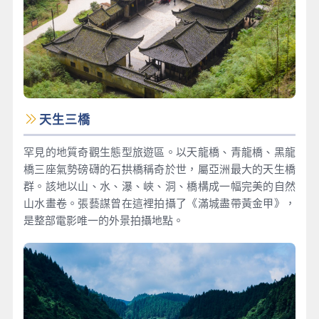
天生三橋
罕見的地質奇觀生態型旅遊區。以天龍橋、青龍橋、黑龍
橋三座氣勢磅礴的石拱橋稱奇於世，屬亞洲最大的天生橋
群。該地以山、水、瀑、峽、洞、橋構成一幅完美的自然
山水畫卷。張藝謀曾在這裡拍攝了《滿城盡帶黃金甲》，
是整部電影唯一的外景拍攝地點。