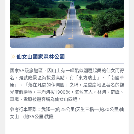
仙女山國家森林公園
國家5A級旅遊區，因山上有一峰酷似翩躚起舞的仙女而得
名，是武隆景區海拔最高點，有「東方瑞士」、「南國草
原」、「落在凡間的伊甸園」之稱，是重慶地區著名的觀
光度假勝地。平均海拔1900米，氣候宜人，林海、奇峰、
草場、雪原被遊客稱為仙女山四絕。
參考行車距離：武隆—(約25公里)天生三橋—(約20公里)仙
女山—(約35公里)武隆