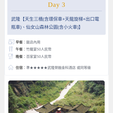
Day 3
武隆【天生三橋(含環保車+天龍旋梯+出口電
瓶車)、仙女山森林公園(含小火車)】
早餐
：飯店內用
午餐
：竹籠宴50人民幣
晚餐
：百家宴50人民幣
住宿
：準★★★★★武隆榮融金科酒店 或同等級