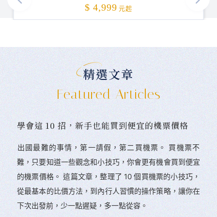
加碼贈送
$ 4,999
元起
精選文章
Featured Articles
學會這 10 招，新手也能買到便宜的機票價格
󠀠出國最難的事情，第一請假，第二買機票。 󠀠買機票不
難，只要知道一些觀念和小技巧，你會更有機會買到便宜
的機票價格。 這篇文章，整理了 10 個買機票的小技巧，
從最基本的比價方法，到內行人習慣的操作策略，讓你在
下次出發前，少一點遲疑，多一點從容。