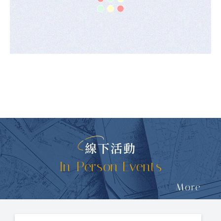
線下活動
In-Person Events
More