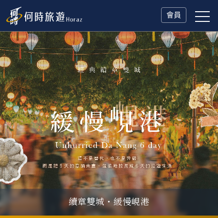
會員
續章雙城・緩慢峴港
父親節．限時特別企劃
一人旅行Solo Travel
山海雙享・北海道
冬日慢旅・奧捷德