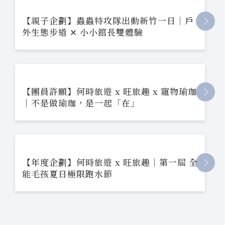
【親子企劃】蟲蟲特攻隊出動新竹一日｜戶
外生態步道 ✕ 小小館長雙體驗
【團員許願】何時旅遊 x 旺旅趣 x 寵物瑜珈
｜不是做瑜珈，是一起「在」
【年度企劃】何時旅遊 x 旺旅趣｜第一屆 全
能毛孩夏日極限跑水節