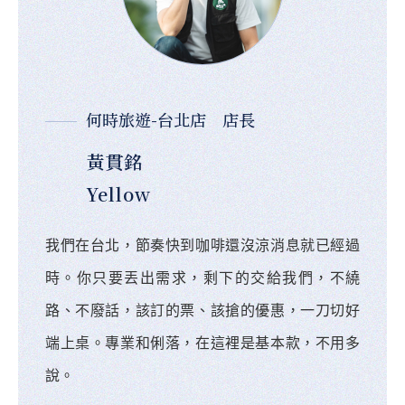
何時旅遊-台北店 店長
黃貫銘
Yellow
我們在台北，節奏快到咖啡還沒涼消息就已經過
時。你只要丟出需求，剩下的交給我們，不繞
路、不廢話，該訂的票、該搶的優惠，一刀切好
端上桌。專業和俐落，在這裡是基本款，不用多
說。