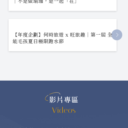
｜不是做瑜珈，是一起「在」
【年度企劃】何時旅遊 x 旺旅趣｜第一屆 全
能毛孩夏日極限跑水節
影片專區
Videos