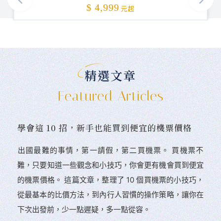
加碼贈送
$ 4,999
元起
精選文章
Featured Articles
學會這 10 招，新手也能買到便宜的機票價格
󠀠出國最難的事情，第一請假，第二買機票。 󠀠買機票不
難，只要知道一些觀念和小技巧，你會更有機會買到便宜
的機票價格。 這篇文章，整理了 10 個買機票的小技巧，
從最基本的比價方法，到內行人習慣的操作策略，讓你在
下次出發前，少一點遲疑，多一點從容。