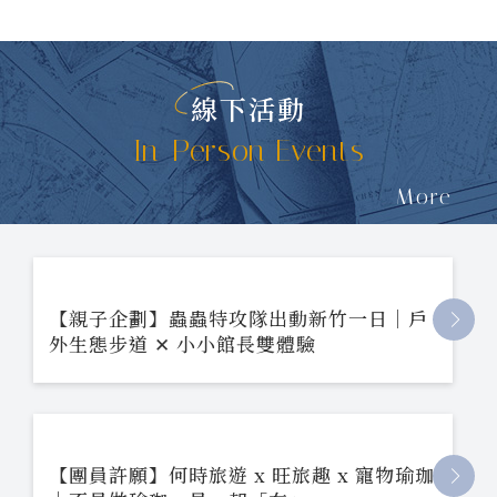
線下活動
In-Person Events
More
【親子企劃】蟲蟲特攻隊出動新竹一日｜戶
外生態步道 ✕ 小小館長雙體驗
【團員許願】何時旅遊 x 旺旅趣 x 寵物瑜珈