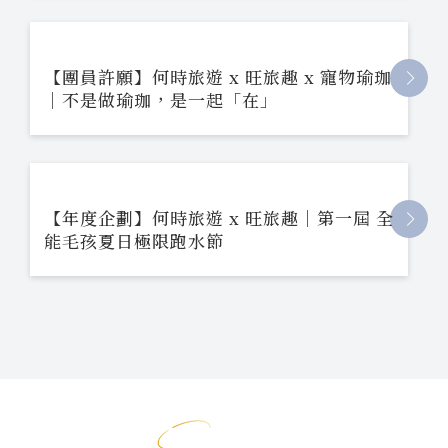
【團員許願】何時旅遊 x 旺旅趣 x 寵物瑜珈
｜不是做瑜珈，是一起「在」
【年度企劃】何時旅遊 x 旺旅趣｜第一屆 全
能毛孩夏日極限跑水節
影片專區