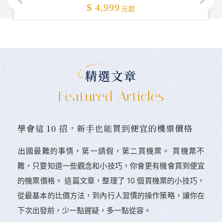
加碼贈送
$ 4,999
元起
精選文章
Featured Articles
學會這 10 招，新手也能買到便宜的機票價格
󠀠出國最難的事情，第一請假，第二買機票。 󠀠買機票不
難，只要知道一些觀念和小技巧，你會更有機會買到便宜
的機票價格。 這篇文章，整理了 10 個買機票的小技巧，
從最基本的比價方法，到內行人習慣的操作策略，讓你在
下次出發前，少一點遲疑，多一點從容。