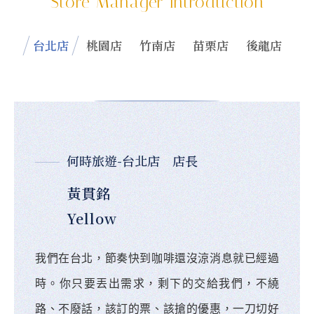
Store Manager Introduction
台北店
桃園店
竹南店
苗栗店
後龍店
何時旅遊-台北店 店長
黃貫銘
Yellow
我們在台北，節奏快到咖啡還沒涼消息就已經過
時。你只要丟出需求，剩下的交給我們，不繞
路、不廢話，該訂的票、該搶的優惠，一刀切好