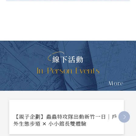
線下活動
In-Person Events
More
【親子企劃】蟲蟲特攻隊出動新竹一日｜戶
外生態步道 ✕ 小小館長雙體驗