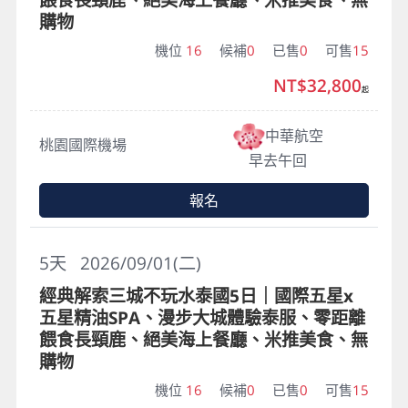
購物
機位
16
候補
0
已售
0
可售
15
NT$32,800
起
中華航空
桃園國際機場
早去午回
報名
5
天
2026/09/01(二)
經典解索三城不玩水泰國5日｜國際五星x
五星精油SPA、漫步大城體驗泰服、零距離
餵食長頸鹿、絕美海上餐廳、米推美食、無
購物
機位
16
候補
0
已售
0
可售
15