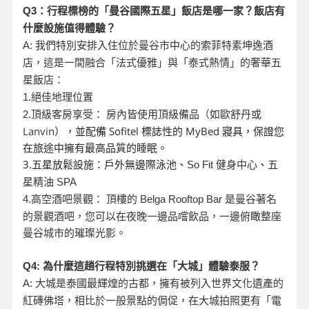
Q3
：行程標榜的「曼谷國際五星」飯店是哪一家？飯店有
什麼設施值得體驗？
A:
我們特別安排入住位於曼谷市中心的索菲特素坤逸酒
店，這是一間融合「法式優雅」與「泰式熱情」的奢華五
星飯店：
1.
絕佳地理位置
頂級客房享受： 房內皆使用頂級備品（如歐舒丹或
2.
Lanvin
），並配備 Sofitel 標誌性的 MyBed 寢具，保證您
在旅途中擁有最高品質的睡眠。
3.五星放鬆設施：戶外無邊際泳池
、
So Fit
健身中心
、
五
星精油 SPA
是曼谷著名
4.
高空酒吧景觀： 頂樓的 Belga Rooftop Bar
的景觀酒吧，您可以在夜晚一邊品嚐飲品，一邊俯瞰整座
曼谷城市的璀璨光影。
Q4:
為什麼這趟行程特別挑選在「大城」體驗泰服？
A:
大城是泰國最輝煌的古都，擁有被列入世界文化遺產的
紅磚佛塔，相比於一般景點的侷促，在大城拍照更有「電