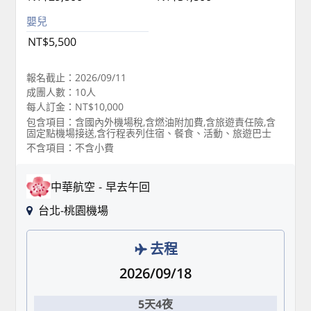
嬰兒
NT$5,500
報名截止：2026/09/11
成團人數：10人
每人訂金：NT$10,000
包含項目：含國內外機場稅,含燃油附加費,含旅遊責任險,含
固定點機場接送,含行程表列住宿、餐食、活動、旅遊巴士
不含項目：不含小費
中華航空
早去午回
台北-桃園機場
去程
2026/09/18
5天4夜