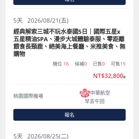
5
天
2026/08/21(五)
經典解索三城不玩水泰國5日｜國際五星x
五星精油SPA、漫步大城體驗泰服、零距離
餵食長頸鹿、絕美海上餐廳、米推美食、無
購物
機位
16
候補
0
已售
0
可售
15
NT$32,800
起
中華航空
桃園國際機場
早去午回
報名
5
天
2026/08/25(二)