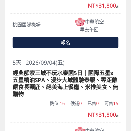
NT$31,800
起
中華航空
桃園國際機場
早去午回
報名
5
天
2026/09/04(五)
經典解索三城不玩水泰國5日｜國際五星x
五星精油SPA、漫步大城體驗泰服、零距離
餵食長頸鹿、絕美海上餐廳、米推美食、無
購物
機位
16
候補
0
已售
0
可售
15
NT$31,800
起
中華航空