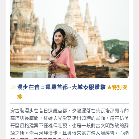
漫步在昔日暹羅首都~大城泰服體驗
★特別安
排
穿古裝漫步在昔日暹羅首都，夕陽灑落在柴瓦塔那蘭寺的
高塔與長廊間，紅磚與光影交錯出如詩的畫面。這座仿吳
哥窟風格建築不僅雄偉壯觀，也是一段對古文明致敬的靜
謐之所。沿著河畔漫步，耳邊傳來遠方僧人誦經聲，心緒