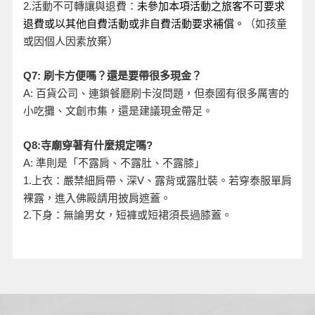
活動不可轉讓與退費：
2.
未參加本項活動之旅客不可要求
退費或以其他自費活動或非自費活動要求補償。
（如孩童
或因個人因素放棄）
Q7:
刷卡方便嗎？還是要帶很多現金？
A:
百貨公司、連鎖餐廳刷卡沒問題，但泰國有很多厲害的
小吃攤、文創市集，還是建議現金帶足。
Q8:
寺廟穿著有什麼規定嗎?
A:
準則是「不露肩、不露肚、不露膝」
、露背或露肚裝。若穿泰服單肩
1.
上衣：嚴禁細肩帶、深V
裸露，進入佛殿請用披肩遮蓋。
2.
下身：無論男女，短褲或短裙須長過膝蓋。