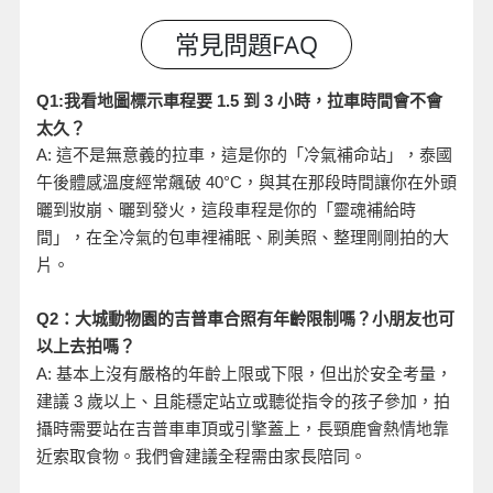
小時，拉車時間會不會
Q1:
我看地圖標示車程要 1.5
到 3
太久？
A:
這不是無意義的拉車，這是你的「冷氣補命站」，泰國
午後體感溫度經常飆破 40°C
，與其在那段時間讓你在外頭
曬到妝崩、曬到發火，這段車程是你的「靈魂補給時
間」，在全冷氣的包車裡補眠、刷美照、整理剛剛拍的大
片。
Q2
：大城動物園的吉普車合照有年齡限制嗎？小朋友也可
以上去拍嗎？
A:
基本上沒有嚴格的年齡上限或下限，但出於安全考量，
建議 3
歲以上、且能穩定站立或聽從指令的孩子參加，拍
攝時需要站在吉普車車頂或引擎蓋上，長頸鹿會熱情地靠
近索取食物。我們會建議全程需由家長陪同。