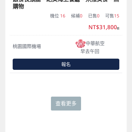
購物
機位
16
候補
0
已售
0
可售
15
NT$31,800
起
中華航空
桃園國際機場
早去午回
報名
查看更多