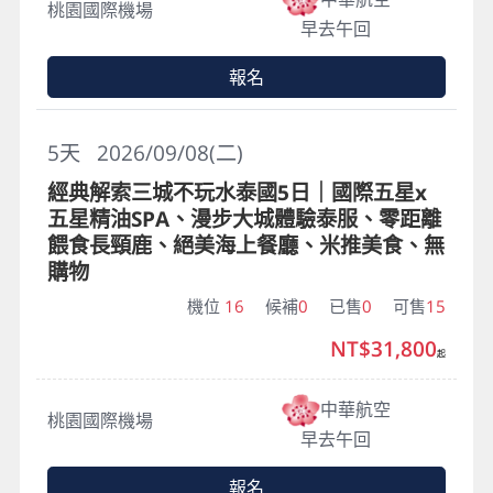
桃園國際機場
早去午回
報名
5
天
2026/09/08(二)
經典解索三城不玩水泰國5日｜國際五星x
五星精油SPA、漫步大城體驗泰服、零距離
餵食長頸鹿、絕美海上餐廳、米推美食、無
購物
機位
16
候補
0
已售
0
可售
15
NT$31,800
起
中華航空
桃園國際機場
早去午回
報名