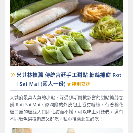
米其林推薦 傳統宮廷手工甜點 糖絲捲餅 Rot
i Sai Mai​ (兩人一份)
★特別安排
大城府最具人氣的小點，深受伊斯蘭教影響的甜點糖絲卷
餅 Roti Sai Mai，似潤餅的外皮包上香甜糖絲，有著棉花
糖口感的糖絲入口即化甜而不膩，可以吃上好幾卷，還有
不同顏色選擇俏皮又好吃，私心推薦此生必吃！