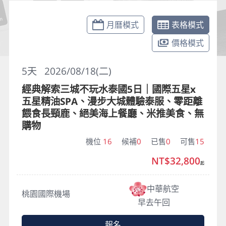
月曆模式
表格模式
價格模式
5
天
2026/08/18(二)
經典解索三城不玩水泰國5日｜國際五星x
五星精油SPA、漫步大城體驗泰服、零距離
餵食長頸鹿、絕美海上餐廳、米推美食、無
購物
機位
16
候補
0
已售
0
可售
15
NT$32,800
起
中華航空
桃園國際機場
早去午回
報名