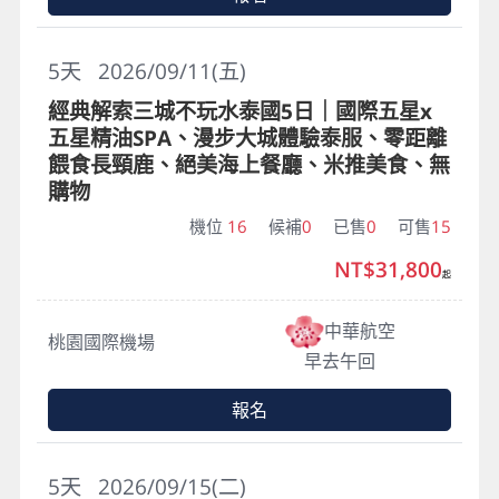
5
天
2026/09/11(五)
經典解索三城不玩水泰國5日｜國際五星x
五星精油SPA、漫步大城體驗泰服、零距離
餵食長頸鹿、絕美海上餐廳、米推美食、無
購物
機位
16
候補
0
已售
0
可售
15
NT$31,800
起
中華航空
桃園國際機場
早去午回
報名
5
天
2026/09/15(二)