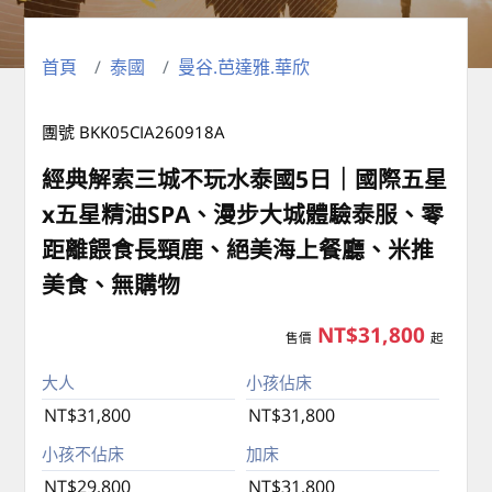
首頁
泰國
曼谷.芭達雅.華欣
團號 BKK05CIA260918A
經典解索三城不玩水泰國5日｜國際五星
x五星精油SPA、漫步大城體驗泰服、零
距離餵食長頸鹿、絕美海上餐廳、米推
美食、無購物
NT$31,800
售價
起
大人
小孩佔床
NT$31,800
NT$31,800
小孩不佔床
加床
NT$29,800
NT$31,800