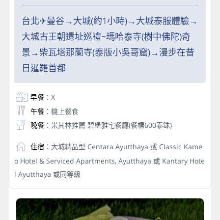
台北✈曼谷→大城(約1小時)→大城泰服體驗→
大城古王朝遺址巡禮~瑪哈泰寺(樹中佛陀)奇
景→柴瓦塔那蘭寺(泰版小吳哥窟)→漫步在昔
日暹羅首都
早餐
：X
午餐
：機上餐食
晚餐
：米其林推薦 碧堡雅宅餐廳(餐標600泰銖)
住宿
：大城精品型 Centara Ayutthaya 或 Classic Kame
o Hotel & Serviced Apartments, Ayutthaya 或 Kantary Hote
l Ayutthaya 或同等級