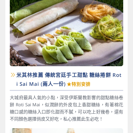
米其林推薦 傳統宮廷手工甜點 糖絲捲餅 Rot
i Sai Mai​ (兩人一份)
★特別安排
大城府最具人氣的小點，深受伊斯蘭教影響的甜點糖絲卷
餅 Roti Sai Mai，似潤餅的外皮包上香甜糖絲，有著棉花
糖口感的糖絲入口即化甜而不膩，可以吃上好幾卷，還有
不同顏色選擇俏皮又好吃，私心推薦此生必吃！