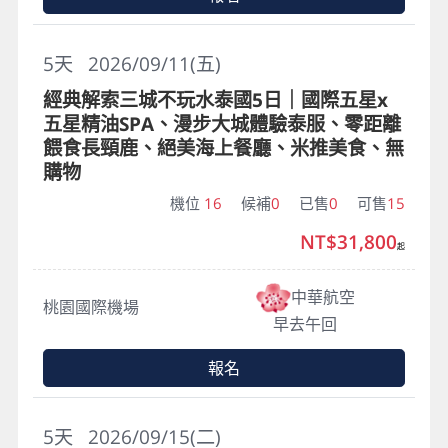
5
天
2026/09/11(五)
經典解索三城不玩水泰國5日｜國際五星x
五星精油SPA、漫步大城體驗泰服、零距離
餵食長頸鹿、絕美海上餐廳、米推美食、無
購物
機位
16
候補
0
已售
0
可售
15
NT$31,800
起
中華航空
桃園國際機場
早去午回
報名
5
天
2026/09/15(二)