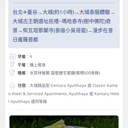
台北✈曼谷→大城(約1小時)→大城泰服體驗→
大城古王朝遺址巡禮~瑪哈泰寺(樹中佛陀)奇
景→柴瓦塔那蘭寺(泰版小吳哥窟)→漫步在昔
日暹羅首都
早餐
：X
午餐
：機上餐食
晚餐
：米其林推薦 碧堡雅宅餐廳(餐標600泰銖)
住宿
：大城精品型 Centara Ayutthaya 或 Classic Kame
o Hotel & Serviced Apartments, Ayutthaya 或 Kantary Hote
l Ayutthaya 或同等級