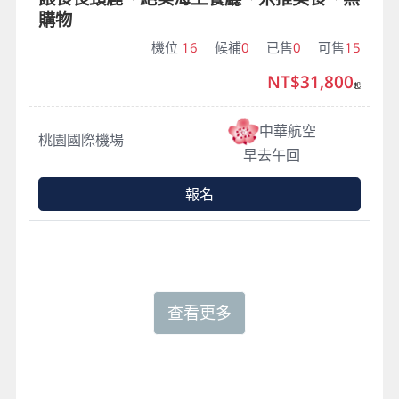
購物
機位
16
候補
0
已售
0
可售
15
NT$31,800
起
中華航空
桃園國際機場
早去午回
報名
查看更多