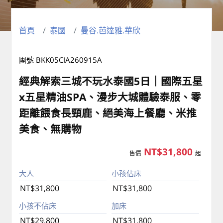
首頁
泰國
曼谷.芭達雅.華欣
團號 BKK05CIA260915A
經典解索三城不玩水泰國5日｜國際五星
x五星精油SPA、漫步大城體驗泰服、零
距離餵食長頸鹿、絕美海上餐廳、米推
美食、無購物
NT$31,800
售價
起
大人
小孩佔床
NT$31,800
NT$31,800
小孩不佔床
加床
NT$29,800
NT$31,800