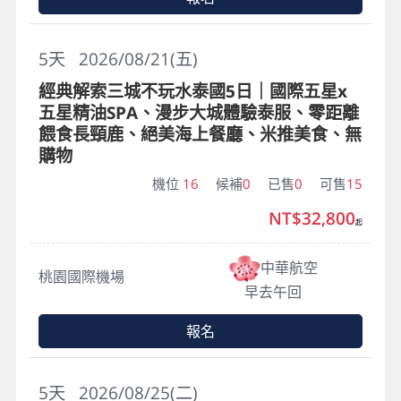
5
天
2026/08/21(五)
經典解索三城不玩水泰國5日｜國際五星x
五星精油SPA、漫步大城體驗泰服、零距離
餵食長頸鹿、絕美海上餐廳、米推美食、無
購物
機位
16
候補
0
已售
0
可售
15
NT$32,800
起
中華航空
桃園國際機場
早去午回
報名
5
天
2026/08/25(二)