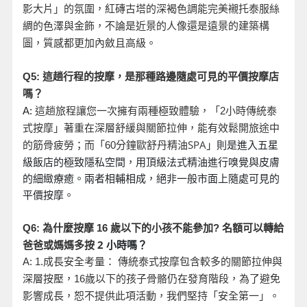
影大片」的氛圍，紅磚古塔的深褐色調能完美襯托泰服絲
綢的色澤與金飾，不論是近景的人像還是遠景的建築構
圖，質感都更加內斂且高級。
Q5:
這趟行程的按摩，是那種路邊隨處可見的平價按摩店
嗎？
A:
這趟旅程讓您一次擁有兩種極致體驗，「2
小時傳統泰
式按摩」著重在深層舒緩與關節拉伸，能有效鬆開旅途中
分鐘歐舒丹精油SPA
」則是進入五星
的筋骨疲勞；而「60
級飯店的極致隱私空間，用頂級法式精油進行嗅覺與皮膚
的細緻療癒。兩者相輔相成，絕非一般市面上隨處可見的
平價按摩。
名額可以轉給
Q6:
為什麼按摩 16
歲以下的小孩不能參加?
爸爸或媽媽多按 2
小時嗎？
A: 1.
成長安全考量： 傳統泰式按摩包含較多的關節拉伸與
深層按壓，16
歲以下的孩子骨骼仍在發育階段，為了避免
影響成長，恕不提供此項活動，我們堅持「安全第一」。