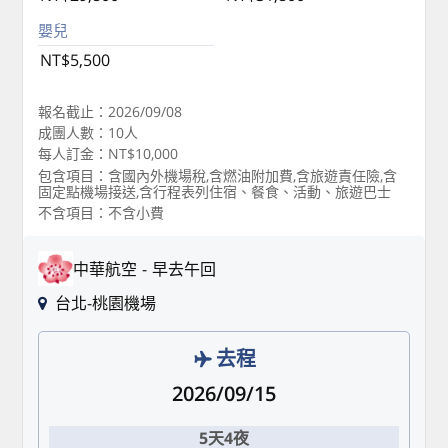
嬰兒
NT$5,500
報名截止：2026/09/08
成團人數：10人
每人訂金：NT$10,000
包含項目：含國內外機場稅,含燃油附加費,含旅遊責任險,含
固定點機場接送,含行程表列住宿、餐食、活動、旅遊巴士
不含項目：不含小費
中華航空
早去午回
台北-桃園機場
去程
2026/09/15
5天4夜