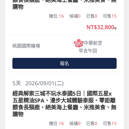
購物
機位
16
候補
0
已售
0
可售
15
NT$32,800
起
中華航空
桃園國際機場
早去午回
報名
5
天
2026/09/01(二)
經典解索三城不玩水泰國5日｜國際五星x
五星精油SPA、漫步大城體驗泰服、零距離
餵食長頸鹿、絕美海上餐廳、米推美食、無
購物
機位
16
候補
0
已售
0
可售
15