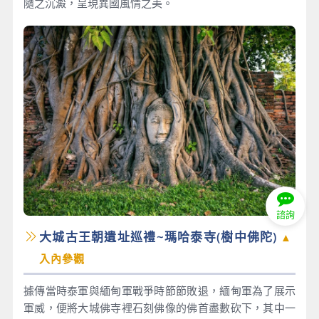
隨之沉澱，呈現異國風情之美。
諮詢
大城古王朝遺址巡禮~瑪哈泰寺(樹中佛陀)
▲
入內參觀
據傳當時泰軍與緬甸軍戰爭時節節敗退，緬甸軍為了展示
軍威，便將大城佛寺裡石刻佛像的佛首盡數砍下，其中一