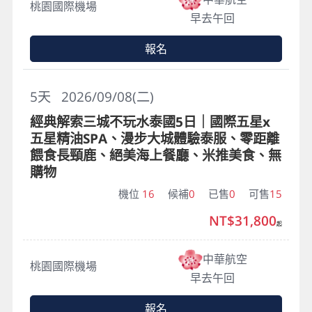
桃園國際機場
早去午回
報名
5
天
2026/09/08(二)
經典解索三城不玩水泰國5日｜國際五星x
五星精油SPA、漫步大城體驗泰服、零距離
餵食長頸鹿、絕美海上餐廳、米推美食、無
購物
機位
16
候補
0
已售
0
可售
15
NT$31,800
起
中華航空
桃園國際機場
早去午回
報名