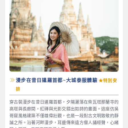
漫步在昔日暹羅首都~大城泰服體驗
★特別安
排
穿古裝漫步在昔日暹羅首都，夕陽灑落在柴瓦塔那蘭寺的
高塔與長廊間，紅磚與光影交錯出如詩的畫面。這座仿吳
哥窟風格建築不僅雄偉壯觀，也是一段對古文明致敬的靜
謐之所。沿著河畔漫步，耳邊傳來遠方僧人誦經聲，心緒