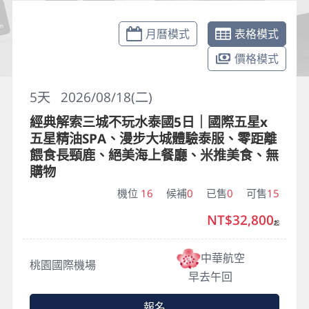
月曆模式
表格模式
價格模式
5
天
2026/08/18(二)
經典解索三城不玩水泰國5日｜國際五星x
五星精油SPA、漫步大城體驗泰服、零距離
餵食長頸鹿、絕美海上餐廳、米推美食、無
購物
機位
16
候補
0
已售
0
可售
15
NT$32,800
起
中華航空
桃園國際機場
早去午回
報名