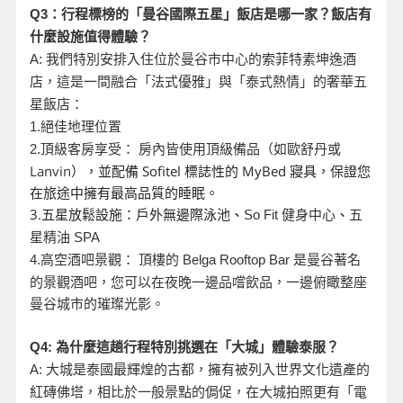
Q3
：行程標榜的「曼谷國際五星」飯店是哪一家？飯店有
什麼設施值得體驗？
A:
我們特別安排入住位於曼谷市中心的索菲特素坤逸酒
店，這是一間融合「法式優雅」與「泰式熱情」的奢華五
星飯店：
1.
絕佳地理位置
頂級客房享受： 房內皆使用頂級備品（如歐舒丹或
2.
Lanvin
），並配備 Sofitel 標誌性的 MyBed 寢具，保證您
在旅途中擁有最高品質的睡眠。
3.五星放鬆設施：戶外無邊際泳池
、
So Fit
健身中心
、
五
星精油 SPA
是曼谷著名
4.
高空酒吧景觀： 頂樓的 Belga Rooftop Bar
的景觀酒吧，您可以在夜晚一邊品嚐飲品，一邊俯瞰整座
曼谷城市的璀璨光影。
Q4:
為什麼這趟行程特別挑選在「大城」體驗泰服？
A:
大城是泰國最輝煌的古都，擁有被列入世界文化遺產的
紅磚佛塔，相比於一般景點的侷促，在大城拍照更有「電