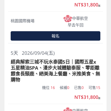
NT$31,800
起
中華航空
桃園國際機場
早去午回
報名
5
天
2026/09/04(五)
經典解索三城不玩水泰國5日｜國際五星x
五星精油SPA、漫步大城體驗泰服、零距離
餵食長頸鹿、絕美海上餐廳、米推美食、無
購物
機位
16
候補
0
已售
0
可售
15
NT$31,800
起
中華航空