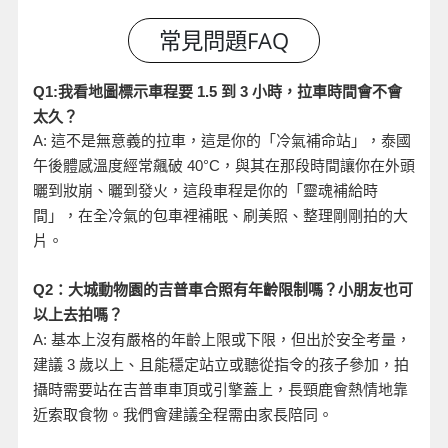
小時，拉車時間會不會
Q1:
我看地圖標示車程要 1.5
到 3
太久？
A:
這不是無意義的拉車，這是你的「冷氣補命站」，泰國
午後體感溫度經常飆破 40°C
，與其在那段時間讓你在外頭
曬到妝崩、曬到發火，這段車程是你的「靈魂補給時
間」，在全冷氣的包車裡補眠、刷美照、整理剛剛拍的大
片。
Q2
：大城動物園的吉普車合照有年齡限制嗎？小朋友也可
以上去拍嗎？
A:
基本上沒有嚴格的年齡上限或下限，但出於安全考量，
建議 3
歲以上、且能穩定站立或聽從指令的孩子參加，拍
攝時需要站在吉普車車頂或引擎蓋上，長頸鹿會熱情地靠
近索取食物。我們會建議全程需由家長陪同。