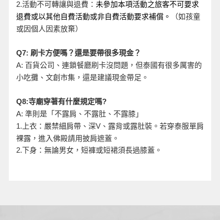
活動不可轉讓與退費：
2.
未參加本項活動之旅客不可要求
退費或以其他自費活動或非自費活動要求補償。
（如孩童
或因個人因素放棄）
Q7:
刷卡方便嗎？還是要帶很多現金？
A:
百貨公司、連鎖餐廳刷卡沒問題，但泰國有很多厲害的
小吃攤、文創市集，還是建議現金帶足。
Q8:
寺廟穿著有什麼規定嗎?
A:
準則是「不露肩、不露肚、不露膝」
、露背或露肚裝。若穿泰服單肩
1.
上衣：嚴禁細肩帶、深V
裸露，進入佛殿請用披肩遮蓋。
2.
下身：無論男女，短褲或短裙須長過膝蓋。