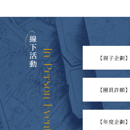
線下活動
In-Person Events
【親子企劃】
【團員許願】
【年度企劃】