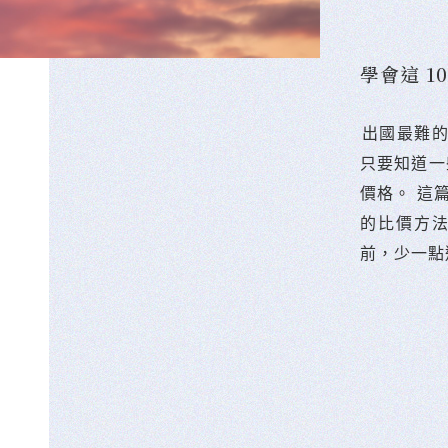
學會這 
󠀠出國最
只要知道一
價格。 這
的比價方
前，少一點