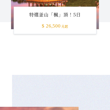
特選釜山「楓」頂！5日
$ 26,500
元起