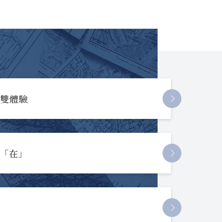
長雙體驗
起「在」
節