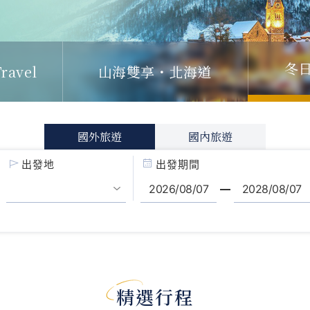
冬
ravel
山海雙享・北海道
國外旅遊
國內旅遊
出發地
出發期間
精選行程