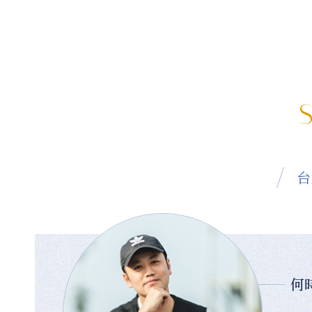
S
台
何