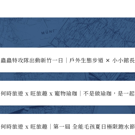
蟲蟲特攻隊出動新竹一日｜戶外生態步道 ✕ 小小館
何時旅遊 x 旺旅趣 x 寵物瑜珈｜不是做瑜珈，是一
何時旅遊 x 旺旅趣｜第一屆 全能毛孩夏日極限跑水