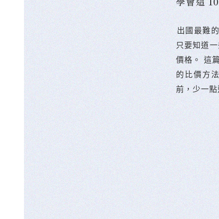
學會這 
󠀠出國最
只要知道一
價格。 這
的比價方
前，少一點