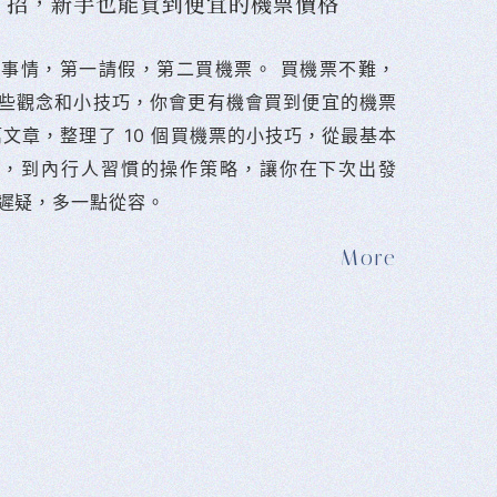
10 招，新手也能買到便宜的機票價格
難的事情，第一請假，第二買機票。 󠀠買機票不難，
些觀念和小技巧，你會更有機會買到便宜的機票
篇文章，整理了 10 個買機票的小技巧，從最基本
法，到內行人習慣的操作策略，讓你在下次出發
遲疑，多一點從容。