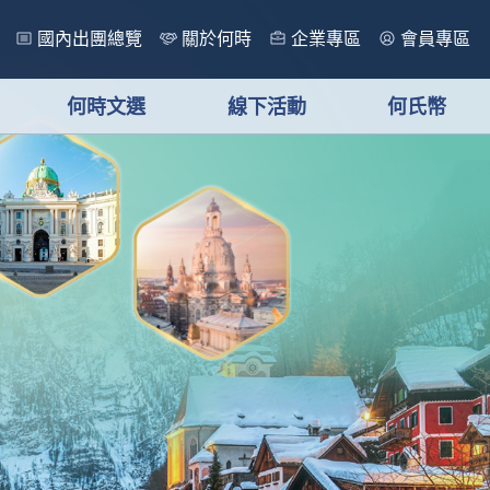
國內出團總覽
關於何時
企業專區
會員專區
何時文選
線下活動
何氏幣