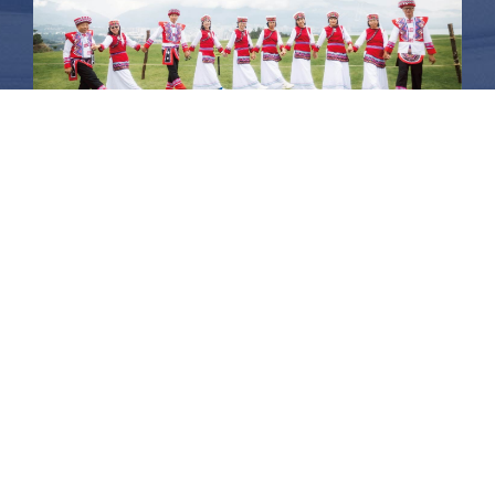
昆大麗旅拍
何時旅行社有限公司
品保 北2756 負責人：許采原
聯絡信箱：shallwegotravel2@gmail.com
台北店