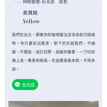
何時旅遊-台北店 店長
黃貫銘
Yellow
我們在台北，節奏快到咖啡還沒涼消息就已經過
時。你只要丟出需求，剩下的交給我們，不繞
路、不廢話，該訂的票、該搶的優惠，一刀切好
端上桌。專業和俐落，在這裡是基本款，不用多
說。
台北店