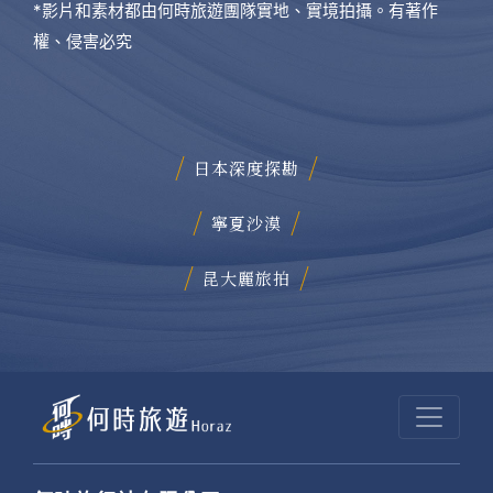
*影片和素材都由何時旅遊團隊實地、實境拍攝。有著作
權、侵害必究
日本深度探勘
寧夏沙漠
昆大麗旅拍