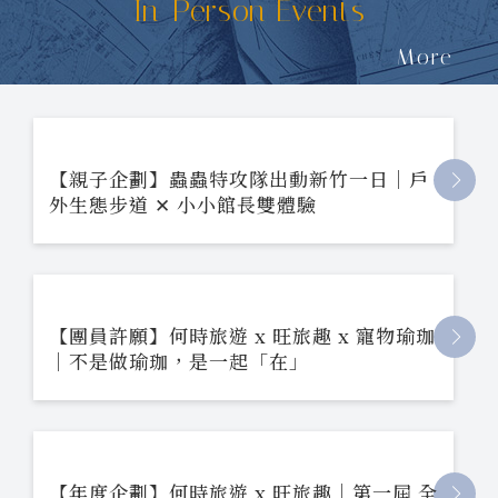
In-Person Events
More
【親子企劃】蟲蟲特攻隊出動新竹一日｜戶
外生態步道 ✕ 小小館長雙體驗
【團員許願】何時旅遊 x 旺旅趣 x 寵物瑜珈
｜不是做瑜珈，是一起「在」
【年度企劃】何時旅遊 x 旺旅趣｜第一屆 全