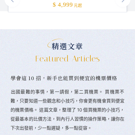
加碼贈送
$ 4,999
元起
精選文章
Featured Articles
學會這 10 招，新手也能買到便宜的機票價格
󠀠出國最難的事情，第一請假，第二買機票。 󠀠買機票不
難，只要知道一些觀念和小技巧，你會更有機會買到便宜
的機票價格。 這篇文章，整理了 10 個買機票的小技巧，
從最基本的比價方法，到內行人習慣的操作策略，讓你在
下次出發前，少一點遲疑，多一點從容。